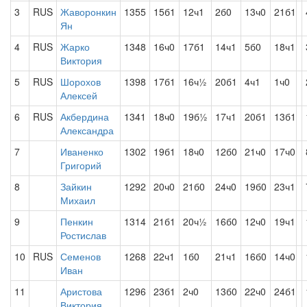
3
RUS
Жаворонкин
1355
15б1
12ч1
2б0
13ч0
21б1
Ян
4
RUS
Жарко
1348
16ч0
17б1
14ч1
5б0
18ч1
Виктория
5
RUS
Шорохов
1398
17б1
16ч½
20б1
4ч1
1ч0
Алексей
6
RUS
Акбердина
1341
18ч0
19б½
17ч1
20б1
13б1
Александра
7
Иваненко
1302
19б1
18ч0
12б0
21ч0
17ч0
Григорий
8
Зайкин
1292
20ч0
21б0
24ч0
19б0
23ч1
Михаил
9
Пенкин
1314
21б1
20ч½
16б0
12ч0
19ч1
Ростислав
10
RUS
Семенов
1268
22ч1
1б0
21ч1
16б0
14ч0
Иван
11
Аристова
1296
23б1
2ч0
13б0
22ч0
24б1
Виктория