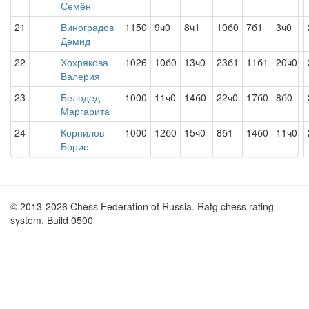
Семён
21
Виноградов
1150
9ч0
8ч1
10б0
7б1
3ч0
Демид
22
Хохрякова
1026
10б0
13ч0
23б1
11б1
20ч0
Валерия
23
Белодед
1000
11ч0
14б0
22ч0
17б0
8б0
Маргарита
24
Корнилов
1000
12б0
15ч0
8б1
14б0
11ч0
Борис
© 2013-2026 Chess Federation of Russia. Ratg chess rating
system. Build 0500