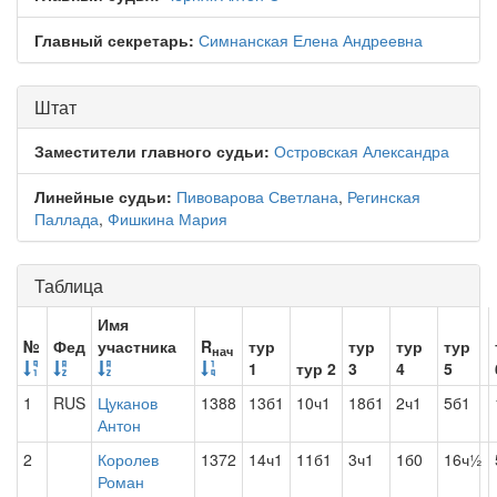
Главный секретарь:
Симнанская Елена Андреевна
Штат
Заместители главного судьи:
Островская Александра
Линейные судьи:
Пивоварова Светлана
,
Регинская
Паллада
,
Фишкина Мария
Таблица
Имя
№
Фед
участника
R
тур
тур
тур
тур
нач
1
тур 2
3
4
5
1
RUS
Цуканов
1388
13б1
10ч1
18б1
2ч1
5б1
Антон
2
Королев
1372
14ч1
11б1
3ч1
1б0
16ч½
Роман