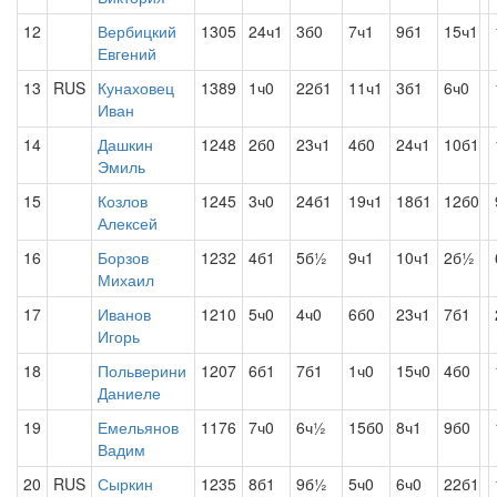
12
Вербицкий
1305
24ч1
3б0
7ч1
9б1
15ч1
Евгений
13
RUS
Кунаховец
1389
1ч0
22б1
11ч1
3б1
6ч0
Иван
14
Дашкин
1248
2б0
23ч1
4б0
24ч1
10б1
Эмиль
15
Козлов
1245
3ч0
24б1
19ч1
18б1
12б0
Алексей
16
Борзов
1232
4б1
5б½
9ч1
10ч1
2б½
Михаил
17
Иванов
1210
5ч0
4ч0
6б0
23ч1
7б1
Игорь
18
Польверини
1207
6б1
7б1
1ч0
15ч0
4б0
Даниеле
19
Емельянов
1176
7ч0
6ч½
15б0
8ч1
9б0
Вадим
20
RUS
Сыркин
1235
8б1
9б½
5ч0
6ч0
22б1