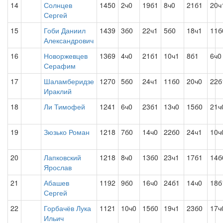
14
Солнцев
1450
2ч0
19б1
8ч0
21б1
20ч
Сергей
15
Гоби Даниил
1439
3б0
22ч1
5б0
18ч1
11б
Александрович
16
Новоржевцев
1369
4ч0
21б1
10ч1
8б1
6ч0
Серафим
17
Шаламберидзе
1270
5б0
24ч1
11б0
20ч0
22б
Ираклий
18
Ли Тимофей
1241
6ч0
23б1
13ч0
15б0
21ч
19
Зюзько Роман
1218
7б0
14ч0
22б0
24ч1
10ч
20
Лапковский
1218
8ч0
13б0
23ч1
17б1
14б
Ярослав
21
Абашев
1192
9б0
16ч0
24б1
14ч0
18б
Сергей
22
Горбачёв Лука
1121
10ч0
15б0
19ч1
23б0
17ч
Ильич