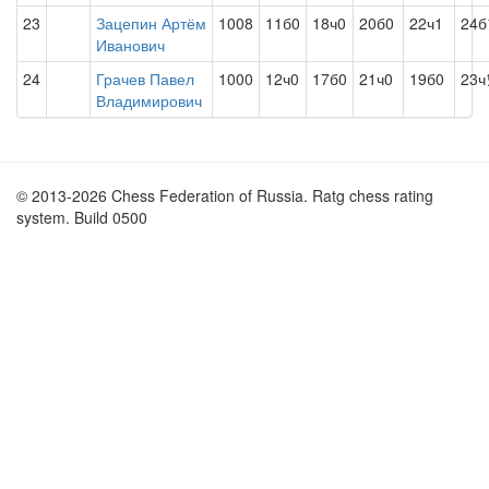
23
Зацепин Артём
1008
11б0
18ч0
20б0
22ч1
24
Иванович
24
Грачев Павел
1000
12ч0
17б0
21ч0
19б0
23
Владимирович
© 2013-2026 Chess Federation of Russia. Ratg chess rating
system. Build 0500