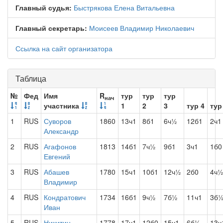
Главный судья:
Быстрякова Елена Витальевна
Главный секретарь:
Моисеев Владимир Николаевич
Ссылка на сайт организатора
Таблица
№
Фед
Имя
R
тур
тур
тур
нач
участника
1
2
3
тур 4
тур
1
RUS
Суворов
1860
13ч1
8б1
6ч½
12б1
2ч1
Александр
2
RUS
Агафонов
1813
14б1
7ч½
9б1
3ч1
1б0
Евгений
3
RUS
Абашев
1780
15ч1
10б1
12ч½
2б0
4ч
Владимир
4
RUS
Кондратович
1734
16б1
9ч½
7б½
11ч1
3б
Иван
5
RUS
Никитин
1778
17ч1
12б0
15ч1
6б½
13ч