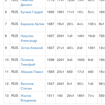
Даниил
6
RUS
Бугаев Гордей
1690
18б1
11ч1
1б½
5ч½
16б
7
RUS
Баранов Артём
1687
19ч1
2б½
4ч½
13б½
8ч1
8
RUS
Никулин
1657
20б1
1ч0
14б1
16ч0
7б0
Александр
9
RUS
Зотов Алексей
1607
21ч1
4б½
2ч0
10б1
12
10
RUS
Поляков
1598
22б1
3ч0
16б0
9ч0
19б
Тимофей
11
RUS
Абашев Павел
1565
23ч1
6б0
17ч1
4б0
15ч
12
RUS
Веселов
1547
24б1
5ч1
3б½
1ч0
9б
Степан
13
RUS
Жалов
1511
1б0
20ч1
18б1
7ч½
5б0
Владимир