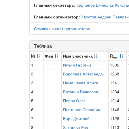
Главный секретарь:
Карпанов Вячеслав Конста
Главный организатор:
Хвостов Андрей Павлови
Ссылка на сайт организатора
Таблица
№
Фед
Имя участника
R
нач
1
Ильин Георгий
1306
2
Воропаев Александр
1268
3
Немешаева Алиса
1241
4
Батанин Вячеслав
1234
5
Попов Олег
1214
6
Платонов Серафим
1146
7
Барт Дмитрий
1126
8
Захарчук Ева
1113