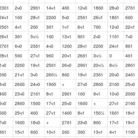
23б1
2ч0
29б1
14ч1
4б0
12ч0
18б0
28ч0
27б1
24ч1
1б0
28ч1
22б0
5ч0
25б1
26ч1
18б1
6б0
25б1
4ч1
2б0
3б1
1ч1
6ч1
7б0
12ч0
22ч1
26ч1
3б1
5ч½
1б0
13ч1
9б1
2ч0
11б1
7ч0
27б1
6ч0
23б1
4ч0
12б0
28ч1
22б0
24ч1
8б1
28ч1
5б0
27ч1
9б0
20ч1
26б1
3ч½
0
4б1
1ч0
22б0
19ч1
25б1
26ч0
29б1
20ч½
8ч½
28б1
2б0
21ч1
3ч0
26б½
8б0
19ч1
23б1
20ч0
24б1
3ч0
26б0
24ч0
19б0
+
27ч0
28б0
21б0
25ч0
4б0
23ч0
21б1
8ч1
29б1
1б0
9ч1
10ч0
20б0
5ч0
28б0
15б0
17ч1
25ч0
16б0
+
27ч1
21б0
6б0
25ч1
4б0
27ч1
14б0
8ч1
15б½
16б1
18ч1
7ч0
16б0
18ч0
+
27б1
23ч0
8б0
17ч1
19ч1
8б1
15ч1
6б0
10ч1
2б0
3б0
13ч1
4ч1
11б0