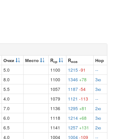
Очки
Место
R
R
Нор
ср
нов
5.0
1100
1215
-91
--
8.0
1100
1346
+78
3ю
5.5
1057
1187
-54
3ю
4.0
1079
1121
-113
--
7.0
1136
1295
+81
2ю
6.0
1118
1214
+68
3ю
6.5
1141
1257
+131
2ю
4.0
1004
1004
-109
--