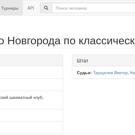
Турниры
API
о Новгорода по классичес
Штат
Судьи:
Трущелев Виктор
,
Ке
ский шахматный клуб,