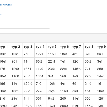
нтинович
ч
тур 1
тур 2
тур 3
тур 4
тур 5
тур 6
тур 7
тур 8
тур 9
15б1
10ч1
7б0
12ч1
11б0
18ч1
4б1
6ч0
5ч0
16ч1
9б1
11ч1
6б½
22ч1
7ч1
12б1
5б½
3ч1
17б1
12ч0
16б1
11ч0
23б1
22ч1
14б½
7ч1
2б0
18ч1
11б0
20ч1
13б1
9ч1
5б0
1ч0
22б0
14ч0
19б1
14ч1
12б½
7ч0
10б1
4ч1
6б1
2ч½
1б1
20ч1
13б1
22ч1
2ч½
7б½
11б0
5ч0
1б1
10ч1
21б1
29ч1
1ч1
5б1
6ч½
2б0
11ч1
3б0
12б1
22ч0
24б1
26ч½
18б0
16ч1
20б0
21ч1
15б½
13ч0