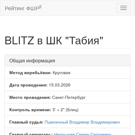
β
Рейтинг ФШР
Toggl
naviga
BLITZ в ШК "Табия"
Общая информация
Метод жеребьёвки:
Круговая
Дата проведения:
15.03.2026
Место проведения:
Санкт-Петербург
Контроль времени:
3' + 2" (Блиц)
Главный судья:
Пшеничный Владимир Владимирович
Главный секретарь:
Чернышев Семен Сергеевич