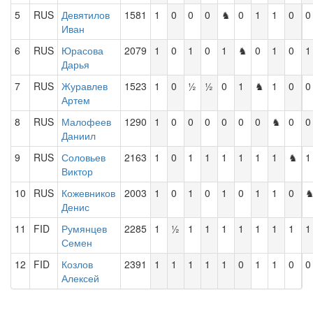
5
RUS
Девятилов
1581
1
0
0
0
♞
0
1
1
0
0
Иван
6
RUS
Юрасова
2079
1
0
1
0
1
♞
0
1
0
1
Дарья
7
RUS
Журавлев
1523
1
0
½
½
0
1
♞
1
0
0
Артем
8
RUS
Малофеев
1290
1
0
0
0
0
0
0
♞
0
0
Даниил
9
RUS
Соловьев
2163
1
0
1
1
1
1
1
1
♞
1
Виктор
10
RUS
Кожевников
2003
1
0
1
0
1
0
1
1
0
Денис
11
FID
Румянцев
2285
1
½
1
1
1
1
1
1
1
1
Семен
12
FID
Козлов
2391
1
1
1
1
1
0
1
1
0
0
Алексей