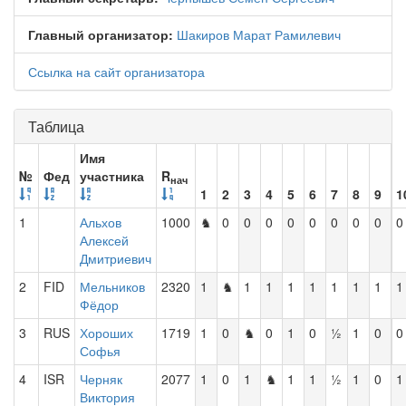
Главный организатор:
Шакиров Марат Рамилевич
Ссылка на сайт организатора
Таблица
Имя
№
Фед
участника
R
нач
1
2
3
4
5
6
7
8
9
1
1
Альхов
1000
♞
0
0
0
0
0
0
0
0
0
Алексей
Дмитриевич
2
FID
Мельников
2320
1
♞
1
1
1
1
1
1
1
1
Фёдор
3
RUS
Хороших
1719
1
0
♞
0
1
0
½
1
0
0
Софья
4
ISR
Черняк
2077
1
0
1
♞
1
1
½
1
0
1
Виктория