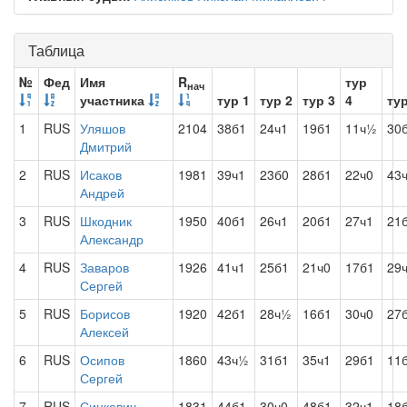
Таблица
№
Фед
Имя
R
тур
нач
участника
тур 1
тур 2
тур 3
4
тур
1
RUS
Уляшов
2104
38б1
24ч1
19б1
11ч½
30
Дмитрий
2
RUS
Исаков
1981
39ч1
23б0
28б1
22ч0
43
Андрей
3
RUS
Шкодник
1950
40б1
26ч1
20б1
27ч1
21
Александр
4
RUS
Заваров
1926
41ч1
25б1
21ч0
17б1
29
Сергей
5
RUS
Борисов
1920
42б1
28ч½
16б1
30ч0
27
Алексей
6
RUS
Осипов
1860
43ч½
31б1
35ч1
29б1
11
Сергей
7
RUS
Синкевич
1831
44б1
30ч0
48б1
32ч1
18