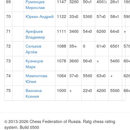
69
Румянцев
1147
32б0
50ч1
40б½
26ч1
16
Мирослав
70
Юркин Андрей
1122
33ч0
53б0
57ч0
58ч1
59
71
Арефьев
1111
34б0
54ч0
62б0
64ч0
+
Владимир
72
Сельков
1088
35ч-
0
61ч0
65б1
57
Артём
73
Кузнецов
1078
36б0
56ч0
+
54б0
60
Марк
74
Мамонтова
1064
37ч0
55б0
63ч0
+
62
Юлия
75
Вахнина
1000
+
22ч0
42б0
55б0
66
Ксения
© 2013-2026 Chess Federation of Russia. Ratg chess rating
system. Build 0500