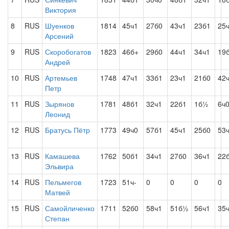
Виктория
8
RUS
Шуенков
1814
45ч1
27б0
43ч1
23б1
25
Арсений
9
RUS
Скоробогатов
1823
46б+
29б0
44ч1
34ч1
19
Андрей
10
RUS
Артемьев
1748
47ч1
33б1
23ч1
21б0
42
Петр
11
RUS
Зырянов
1781
48б1
32ч1
22б1
1б½
6ч
Леонид
12
RUS
Братусь Пётр
1773
49ч0
57б1
45ч1
25б0
53
13
RUS
Камашева
1762
50б1
34ч1
27б0
36ч1
22
Эльвира
14
RUS
Пельмегов
1723
51ч-
0
0
0
0
Матвей
15
RUS
Самойличенко
1711
52б0
58ч1
51б½
56ч1
35
Степан