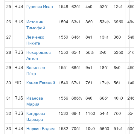
25
RUS
Гуревич Иван
1548
62б1
4ч0
52б1
12ч1
8б
26
RUS
Истомин
1594
63ч1
3б0
53ч½
69б0
49
Тимофей
27
Левченко
1559
64б1
8ч1
13ч1
3б0
5ч
Никита
28
RUS
Нехорошков
1552
65ч1
5б½
2ч0
53б0
51
Антон
29
RUS
Васильев
1551
66б1
9ч1
18б1
6ч0
4б
Пётр
30
FID
Канев Евгений
1540
67ч1
7б1
17ч½
5б1
1ч
31
RUS
Иванова
1556
68б½
6ч0
66б1
40ч0
24
Мария
32
RUS
Кондрова
1532
69ч1
11б0
54ч1
7б0
55
Варвара
33
RUS
Норкин Вадим
1532
70б1
10ч0
56б0
51ч1
50