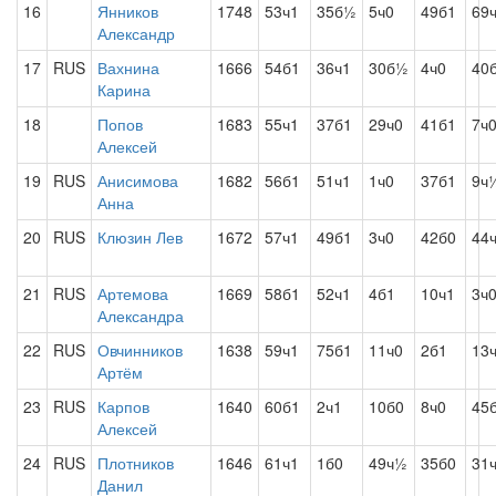
16
Янников
1748
53ч1
35б½
5ч0
49б1
69
Александр
17
RUS
Вахнина
1666
54б1
36ч1
30б½
4ч0
40
Карина
18
Попов
1683
55ч1
37б1
29ч0
41б1
7ч
Алексей
19
RUS
Анисимова
1682
56б1
51ч1
1ч0
37б1
9ч
Анна
20
RUS
Клюзин Лев
1672
57ч1
49б1
3ч0
42б0
44
21
RUS
Артемова
1669
58б1
52ч1
4б1
10ч1
3ч
Александра
22
RUS
Овчинников
1638
59ч1
75б1
11ч0
2б1
13
Артём
23
RUS
Карпов
1640
60б1
2ч1
10б0
8ч0
45
Алексей
24
RUS
Плотников
1646
61ч1
1б0
49ч½
35б0
31
Данил