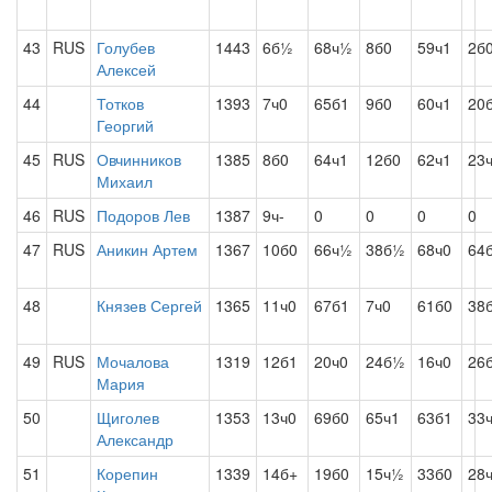
43
RUS
Голубев
1443
6б½
68ч½
8б0
59ч1
2б
Алексей
44
Тотков
1393
7ч0
65б1
9б0
60ч1
20
Георгий
45
RUS
Овчинников
1385
8б0
64ч1
12б0
62ч1
23
Михаил
46
RUS
Подоров Лев
1387
9ч-
0
0
0
0
47
RUS
Аникин Артем
1367
10б0
66ч½
38б½
68ч0
64
48
Князев Сергей
1365
11ч0
67б1
7ч0
61б0
38
49
RUS
Мочалова
1319
12б1
20ч0
24б½
16ч0
26
Мария
50
Щиголев
1353
13ч0
69б0
65ч1
63б1
33
Александр
51
Корепин
1339
14б+
19б0
15ч½
33б0
28