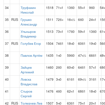
34
Труфакин
1518
71ч1
13б0
55ч1
9б0
54
Николай
35
RUS
Грушко
1511
72б+
16ч½
6б0
24ч1
15
Александр
36
Ульныров
1513
73ч1
17б0
59ч1
13б0
61
Владимир
37
RUS
Голубев Егор
1504
74б1
18ч0
60б1
19ч0
56
38
Павлов Артём
1435
1ч0
59б0
47ч½
66б1
48
39
Зайцев
1460
2б0
60ч0
64б1
57ч1
68
Артемий
40
Ловска
1479
3ч0
61б1
69ч½
31б1
17
Владислав
41
Стыров
1476
4б0
62ч1
68б1
18ч0
67
Сергей
42
RUS
Толмачев Лев
1507
5ч0
63б1
75ч1
20ч1
10