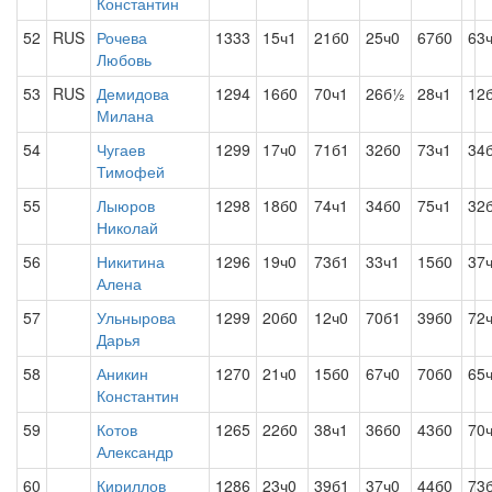
Константин
52
RUS
Рочева
1333
15ч1
21б0
25ч0
67б0
63
Любовь
53
RUS
Демидова
1294
16б0
70ч1
26б½
28ч1
12
Милана
54
Чугаев
1299
17ч0
71б1
32б0
73ч1
34
Тимофей
55
Лыюров
1298
18б0
74ч1
34б0
75ч1
32
Николай
56
Никитина
1296
19ч0
73б1
33ч1
15б0
37
Алена
57
Ульнырова
1299
20б0
12ч0
70б1
39б0
72
Дарья
58
Аникин
1270
21ч0
15б0
67ч0
70б0
65
Константин
59
Котов
1265
22б0
38ч1
36б0
43б0
70
Александр
60
Кириллов
1286
23ч0
39б1
37ч0
44б0
73