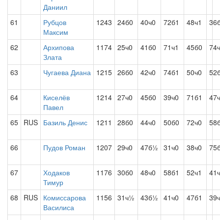
Даниил
61
Рубцов
1243
24б0
40ч0
72б1
48ч1
36
Максим
62
Архипова
1174
25ч0
41б0
71ч1
45б0
74
Злата
63
Чугаева Диана
1215
26б0
42ч0
74б1
50ч0
52
64
Киселёв
1214
27ч0
45б0
39ч0
71б1
47
Павел
65
RUS
Базиль Денис
1211
28б0
44ч0
50б0
72ч0
58
66
Пудов Роман
1207
29ч0
47б½
31ч0
38ч0
75
67
Ходаков
1176
30б0
48ч0
58б1
52ч1
41
Тимур
68
RUS
Комиссарова
1156
31ч½
43б½
41ч0
47б1
39
Василиса