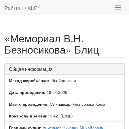
β
Рейтинг ФШР
Toggl
naviga
«Мемориал В.Н.
Безносикова» Блиц
Общая информация
Метод жеребьёвки:
Швейцарская
Дата проведения:
19.04.2026
Место проведения:
Сыктывкар, Республика Коми
Контроль времени:
3’+2” (Блиц)
Главный судья:
Анисимов Николай Михайлович