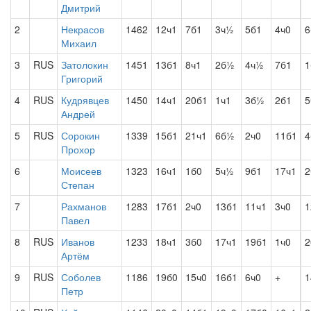
Дмитрий
2
Некрасов
1462
12ч1
7б1
3ч½
5б1
4ч0
6
Михаил
3
RUS
Затолокин
1451
13б1
8ч1
2б½
4ч½
7б1
1
Григорий
4
RUS
Кудрявцев
1450
14ч1
20б1
1ч1
3б½
2б1
5
Андрей
5
RUS
Сорокин
1339
15б1
21ч1
6б½
2ч0
11б1
4
Прохор
6
Моисеев
1323
16ч1
1б0
5ч½
9б1
17ч1
2
Степан
7
Рахманов
1283
17б1
2ч0
13б1
11ч1
3ч0
1
Павел
8
RUS
Иванов
1233
18ч1
3б0
17ч1
19б1
1ч0
2
Артём
9
RUS
Соболев
1186
19б0
15ч0
16б1
6ч0
+
1
Петр