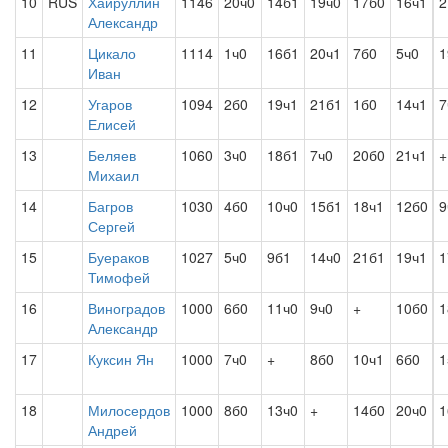
10
RUS
Хайруллин
1146
20ч0
14б1
19ч0
17б0
16ч1
2
Александр
11
Цикало
1114
1ч0
16б1
20ч1
7б0
5ч0
1
Иван
12
Угаров
1094
2б0
19ч1
21б1
1б0
14ч1
7
Елисей
13
Беляев
1060
3ч0
18б1
7ч0
20б0
21ч1
+
Михаил
14
Багров
1030
4б0
10ч0
15б1
18ч1
12б0
9
Сергей
15
Буераков
1027
5ч0
9б1
14ч0
21б1
19ч1
1
Тимофей
16
Виноградов
1000
6б0
11ч0
9ч0
+
10б0
1
Александр
17
Куксин Ян
1000
7ч0
+
8б0
10ч1
6б0
1
18
Милосердов
1000
8б0
13ч0
+
14б0
20ч0
1
Андрей