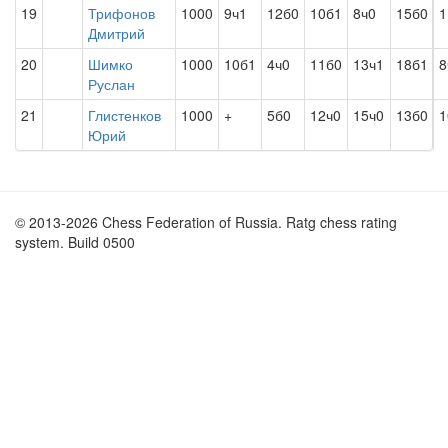
19
Трифонов
1000
9ч1
12б0
10б1
8ч0
15б0
1
Дмитрий
20
Шимко
1000
10б1
4ч0
11б0
13ч1
18б1
8
Руслан
21
Глистенков
1000
+
5б0
12ч0
15ч0
13б0
1
Юрий
© 2013-2026 Chess Federation of Russia. Ratg chess rating
system. Build 0500