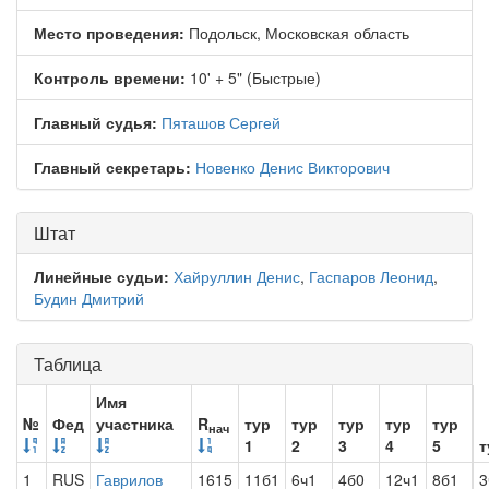
Место проведения:
Подольск, Московская область
Контроль времени:
10' + 5" (Быстрые)
Главный судья:
Пяташов Сергей
Главный секретарь:
Новенко Денис Викторович
Штат
Линейные судьи:
Хайруллин Денис
,
Гаспаров Леонид
,
Будин Дмитрий
Таблица
Имя
№
Фед
участника
R
тур
тур
тур
тур
тур
нач
1
2
3
4
5
т
1
RUS
Гаврилов
1615
11б1
6ч1
4б0
12ч1
8б1
3