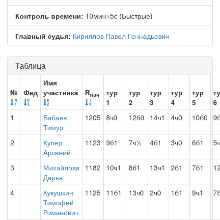
Контроль времени:
10мин+5с (Быстрые)
Главный судья:
Кириллов Павел Геннадьевич
Таблица
Имя
№
Фед
участника
R
тур
тур
тур
тур
тур
т
нач
1
2
3
4
5
6
1
Бабаев
1205
8ч0
12б0
14ч1
4ч0
10б0
9б
Тимур
2
Купер
1123
9б1
7ч½
4б1
3ч0
6б1
5
Арсений
3
Михайлова
1182
10ч1
8б1
13ч1
2б1
7б1
1
Дарья
4
Кукушкин
1125
11б1
13ч0
2ч0
1б1
9ч1
7
Тимофей
Романович