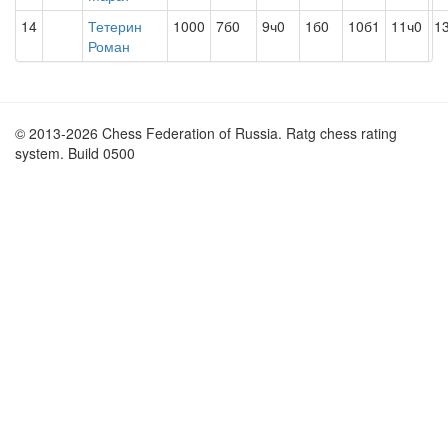
14
Тетерин
1000
7б0
9ч0
1б0
10б1
11ч0
1
Роман
© 2013-2026 Chess Federation of Russia. Ratg chess rating
system. Build 0500