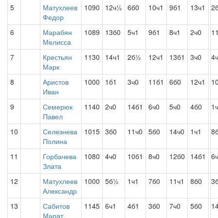
5
Матухлеев
1090
12ч½
6б0
10ч1
9б1
13ч1
2
Федор
6
Марабян
1089
13б0
5ч1
9б1
8ч1
2ч0
1
Мелисса
7
Крестьян
1130
14ч1
2б½
12ч1
13б1
3ч0
4
Марк
8
Аристов
1000
1б1
3ч0
11б1
6б0
12ч1
1
Иван
9
Семерюк
1140
2ч0
14б1
6ч0
5ч0
4б0
1
Павел
10
Селезнева
1015
3б0
11ч0
5б0
14ч0
1ч1
8
Полина
11
Горбачева
1080
4ч0
10б1
8ч0
12б0
14б1
6
Злата
12
Матухлеев
1000
5б½
1ч1
7б0
11ч1
8б0
3
Александр
13
Сабитов
1145
6ч1
4б1
3б0
7ч0
5б0
1
Марат