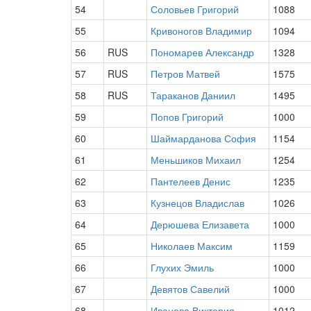
54
Соловьев Григорий
1088
55
Кривоногов Владимир
1094
56
RUS
Пономарев Александр
1328
57
RUS
Петров Матвей
1575
58
RUS
Тараканов Даниил
1495
59
Попов Григорий
1000
60
Шаймарданова София
1154
61
Меньшиков Михаил
1254
62
Пантелеев Денис
1235
63
Кузнецов Владислав
1026
64
Дерюшева Елизавета
1000
65
Николаев Максим
1159
66
Глухих Эмиль
1000
67
Девятов Савелий
1000
68
Иванова Виктория
1012