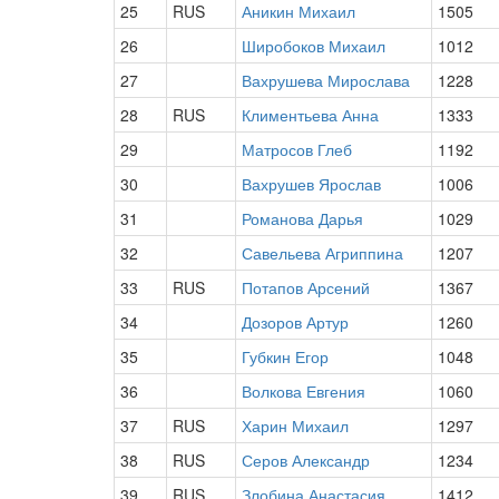
25
RUS
Аникин Михаил
1505
26
Широбоков Михаил
1012
27
Вахрушева Мирослава
1228
28
RUS
Климентьева Анна
1333
29
Матросов Глеб
1192
30
Вахрушев Ярослав
1006
31
Романова Дарья
1029
32
Савельева Агриппина
1207
33
RUS
Потапов Арсений
1367
34
Дозоров Артур
1260
35
Губкин Егор
1048
36
Волкова Евгения
1060
37
RUS
Харин Михаил
1297
38
RUS
Серов Александр
1234
39
RUS
Злобина Анастасия
1412