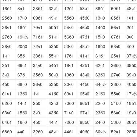
16б1
8ч1
28б1
32ч1
12б1
53ч1
36б1
60б1
48ч1
25б0
17ч0
69б1
49ч1
55б0
45б0
13ч0
65б1
1ч1
26ч1
18б1
70ч1
50б1
54ч0
46ч0
14б0
66ч1
2б1
27б0
19ч½
71б1
51ч1
56б0
47б1
15ч0
67б1
3ч0
28ч0
20б0
72ч1
52б0
53ч0
48ч1
16б0
68ч0
4б0
1ч1
65б1
33б1
55ч1
17б1
41ч1
61б1
25ч1
37ч
2б1
66ч1
34ч0
54б1
18ч1
42б1
62ч1
26б0
38б0
3ч0
67б1
35б0
56ч0
19б0
43ч0
63б0
27ч0
39ч0
4б0
68ч0
36ч0
53б0
20ч0
44б0
64ч½
28б0
40б0
61ч1
13б0
1ч1
41б0
69ч1
65ч0
21б0
55ч0
17ч
62б0
14ч1
2б0
42ч0
70б0
66б1
22ч0
54б0
18б1
63ч0
15б0
3ч0
43б0
71ч0
67ч1
23б0
56ч0
19ч0
64б1
16ч0
4б0
44ч1
72б0
68б0
24ч0
53б0
20б1
68б0
4ч0
32б0
48ч1
44б1
40б0
60ч½
52ч1
28б0