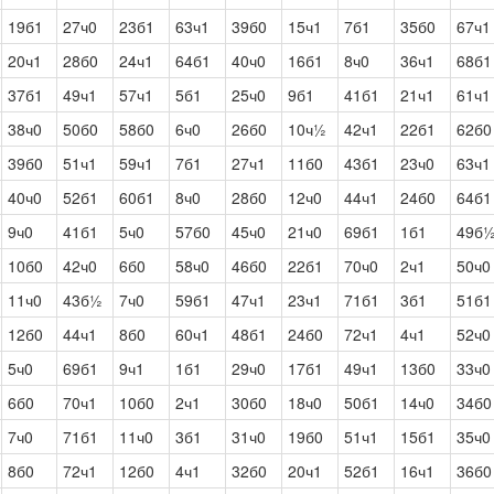
19б1
27ч0
23б1
63ч1
39б0
15ч1
7б1
35б0
67ч1
20ч1
28б0
24ч1
64б1
40ч0
16б1
8ч0
36ч1
68б1
37б1
49ч1
57ч1
5б1
25ч0
9б1
41б1
21ч1
61ч1
38ч0
50б0
58б0
6ч0
26б0
10ч½
42ч1
22б1
62б0
39б0
51ч1
59ч1
7б1
27ч1
11б0
43б1
23ч0
63ч1
40ч0
52б1
60б1
8ч0
28б0
12ч0
44ч1
24б0
64б1
9ч0
41б1
5ч0
57б0
45ч0
21ч0
69б1
1б1
49б
10б0
42ч0
6б0
58ч0
46б0
22б1
70ч0
2ч1
50ч0
11ч0
43б½
7ч0
59б1
47ч1
23ч1
71б1
3б1
51б1
12б0
44ч1
8б0
60ч1
48б1
24б0
72ч1
4ч1
52ч0
5ч0
69б1
9ч1
1б1
29ч0
17б1
49ч1
13б0
33ч0
6б0
70ч1
10б0
2ч1
30б0
18ч0
50б1
14ч0
34б0
7ч0
71б1
11ч0
3б1
31ч0
19б0
51ч1
15б1
35ч0
8б0
72ч1
12б0
4ч1
32б0
20ч1
52б1
16ч1
36б0