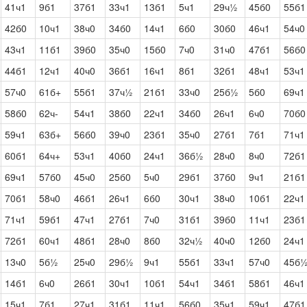
41ч1
9б1
37б1
33ч1
13б1
5ч1
29ч½
45б0
55б1
42б0
10ч1
38ч0
34б0
14ч1
6б0
30б0
46ч1
54ч0
43ч1
11б1
39б0
35ч0
15б0
7ч0
31ч0
47б1
56б0
44б1
12ч1
40ч0
36б1
16ч1
8б1
32б1
48ч1
53ч1
57ч0
61б+
55б1
37ч½
21б1
33ч0
25б½
5б0
69ч1
58б0
62ч-
54ч1
38б0
22ч1
34б0
26ч1
6ч0
70б0
59ч1
63б+
56б0
39ч0
23б1
35ч0
27б1
7б1
71ч1
60б1
64ч+
53ч1
40б0
24ч1
36б½
28ч0
8ч0
72б1
69ч1
57б0
45ч0
25б0
5ч0
29б1
37б0
9ч1
21б1
70б1
58ч0
46б1
26ч1
6б0
30ч1
38ч0
10б1
22ч1
71ч1
59б1
47ч1
27б1
7ч0
31б1
39б0
11ч1
23б1
72б1
60ч1
48б1
28ч0
8б0
32ч½
40ч0
12б0
24ч1
13ч0
5б½
25ч0
29б½
9ч1
55б1
33ч1
57ч0
45б
14б1
6ч0
26б1
30ч1
10б1
54ч1
34б1
58б1
46ч1
15ч1
7б1
27ч1
31б1
11ч1
56б0
35ч1
59ч1
47б1