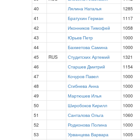
40
Лялина Наталья
1285
41
Братухин Герман
1117
42
Иконников Тимофей
1058
43
Юрьев Петр
1000
44
Бахметова Самина
1000
45
RUS
Студитских Артемий
1321
46
Старшев Дмитрий
1154
47
Кочуров Павел
1000
48
Сгибнева Анна
1000
49
Мартюшев Илья
1000
50
Широбоков Кирилл
1000
51
Санталова Ольга
1060
52
Родионова Полина
1000
53
Урванцева Варвара
1005