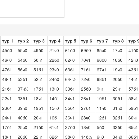
тур 1
тур 2
тур 3
тур 4
тур 5
тур 6
тур 7
тур 8
тур 
45б0
55ч0
49б0
21ч0
61б0
69б0
65ч0
17ч0
41б0
46ч0
54б0
50ч1
22б0
62ч0
70ч1
66б0
18б0
42ч0
47б1
56ч0
51б1
23ч0
63б1
71б1
67ч1
19ч0
43б1
48ч1
53б1
52ч1
24б0
64ч½
72ч0
68б1
20б0
44ч1
21б1
37ч½
17б1
13ч0
33б1
25б0
9ч1
29ч1
57б1
22ч1
38б1
18ч1
14б1
34ч1
26ч1
10б1
30б1
58ч1
23б1
39ч0
19б1
15ч0
35б1
27б1
11ч0
31ч0
59б1
24ч1
40б0
20ч1
16б1
36ч1
28ч0
12б1
32б1
60ч1
17б1
25ч0
21б0
61ч1
37б0
13ч0
5б0
33б0
65ч1
18ч1
26б0
22ч1
62б1
38ч0
14б½
6ч0
34ч0
66б1