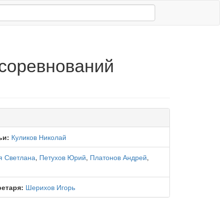
 соревнований
ьи:
Куликов Николай
я Светлана
,
Петухов Юрий
,
Платонов Андрей
,
ретаря:
Шерихов Игорь