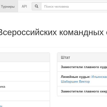
Турниры
API
Всероссийских командных
Штат
Заместители главного суд
Линейные судьи:
Ильинска
Шабаршин Виктор
ика
Заместители главного сек
ич