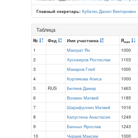
Главный секретарь:
Кубатко Данил Викторович
Таблица
№
Фед
Имя участника
R
нач
1
Макграт Ян
1000
2
Хуснаяров Ростислав
1103
3
Макаров Глеб
1000
4
Корлякова Алиса
1000
5
RUS
Беляев Дамир
1463
6
Вохмин Матвей
1185
7
Шарафуллин Матвей
1016
8
Капустина Анастасия
1249
9
Банных Ярослав
1243
10
Чураев Максим
1000