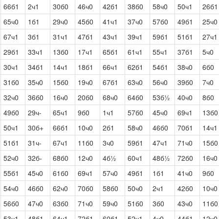
66б1
2ч1
30б0
46ч0
42б1
38б0
58ч0
50ч1
26б1
65ч0
1б1
29ч0
45б0
41ч1
37ч0
57б0
49б1
25ч0
67ч1
3б1
31ч1
47б1
43ч1
39ч1
59б1
51б1
27ч1
29б1
33ч1
13б0
17ч1
65б1
61ч1
55ч1
37б1
5ч0
30ч1
34б1
14ч1
18б1
66ч1
62б1
54б1
38ч0
6б0
31б0
35ч0
15б0
19ч0
67б1
63ч0
56ч0
39б0
7ч0
32ч0
36б0
16ч0
20б0
68ч0
64б0
53б½
40ч0
8б0
49б0
29ч-
65ч1
9б0
1ч1
57б0
45ч0
69ч1
13б0
50ч1
30б+
66б1
10ч0
2б1
58ч0
46б0
70б1
14ч1
51б1
31ч-
67ч1
11б0
3ч0
59б1
47ч1
71ч0
15б0
52ч0
32б-
68б0
12ч0
4б½
60ч1
48б½
72б0
16ч0
55б1
45ч0
61б0
69ч1
57ч0
49б1
1б1
41ч0
9б0
54ч0
46б0
62ч0
70б0
58б0
50ч0
2ч1
42б0
10ч0
56б0
47ч0
63б0
71ч0
59ч0
51б0
3б0
43ч0
11б0
53ч1
48б1
64ч1
72б1
60б1
52ч1
4ч0
44б1
12ч0