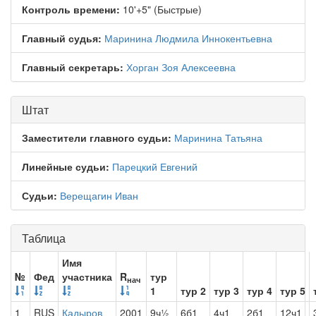
Контроль времени:
10'+5" (Быстрые)
Главный судья:
Маринина Людмила Иннокентьевна
Главный секретарь:
Хорган Зоя Алексеевна
Штат
Заместители главного судьи:
Маринина Татьяна
Линейные судьи:
Парецкий Евгений
Судьи:
Верещагин Иван
Таблица
Имя
№
Фед
участника
R
тур
нач
1
тур 2
тур 3
тур 4
тур 5
1
RUS
Кадыров
2001
9ч½
6б1
4ч1
2б1
12ч1