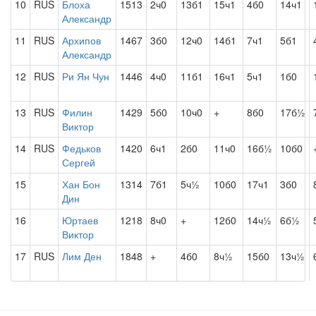
10
RUS
Блоха
1513
2ч0
13б1
15ч1
4б0
14ч1
Александр
11
RUS
Архипов
1467
3б0
12ч0
14б1
7ч1
5б1
Александр
12
RUS
Ри Ян Чун
1446
4ч0
11б1
16ч1
5ч1
1б0
13
RUS
Филин
1429
5б0
10ч0
+
8б0
17б½
Виктор
14
RUS
Федьков
1420
6ч1
2б0
11ч0
16б½
10б0
Сергей
15
Хан Бон
1314
7б1
5ч½
10б0
17ч1
3б0
Дин
16
Юртаев
1218
8ч0
+
12б0
14ч½
6б½
Виктор
17
RUS
Лим Ден
1848
+
4б0
8ч½
15б0
13ч½