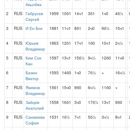
Акылбек
2
RUS
Габрусев
1959
10б1
14ч1
3б1
1ч0
4б½
Сергей
3
RUS
И Ен Бок
1881
11ч1
8б1
2ч0
9б½
15ч1
4
RUS
Юрьев
1863
12б1
17ч1
1б0
10ч1
2ч½
Владимир
5
RUS
Ким Сок
1597
13ч1
15б½
9ч½
12б0
11ч0
Кан
6
Базюк
1593
14б0
1ч0
7б½
+
16ч½
Виктор
7
RUS
Якимов
1561
15ч0
9б0
6ч½
11б0
+
Владимир
8
RUS
Зайцев
1558
16б1
3ч0
17б½
13ч1
9б0
Анатолий
9
RUS
Санжиева
1531
1б½
7ч1
5б½
3ч½
8ч1
София