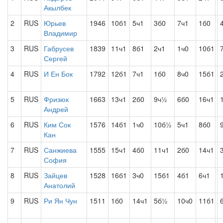
Акылбек
2
RUS
Юрьев
1946
10б1
5ч1
3б0
7ч1
1б0
Владимир
3
RUS
Габрусев
1839
11ч1
8б1
2ч1
1ч0
10б1
Сергей
4
RUS
И Ен Бок
1792
12б1
7ч1
1б0
8ч0
15б1
5
RUS
Фризюк
1663
13ч1
2б0
9ч½
6б0
16ч1
Андрей
6
RUS
Ким Сок
1576
14б1
1ч0
10б½
5ч1
8б0
Кан
7
RUS
Санжиева
1555
15ч1
4б0
11ч1
2б0
14ч1
София
8
RUS
Зайцев
1528
16б1
3ч0
15б1
4б1
6ч1
Анатолий
9
RUS
Ри Ян Чун
1511
1б0
14ч1
5б½
10ч0
11б1