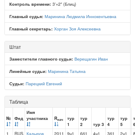
Контроль времени:
3'+2" (Блиц)
Главный судья:
Маринина Людмила Иннокентьевна
Главный секретарь:
Хорган Зоя Алексеевна
Штат
Заместители главного судьи:
Верещагин Иван
Линейные судьи:
Маринина Татьяна
Судьи:
Парецкий Евгений
Таблица
Имя
№
Фед
участника
R
тур
тур
тур
тур
нач
1
2
тур 3
4
5
1
RUS
Кадыров
2011
9ч1
6б1
4ч1
3б1
2ч1