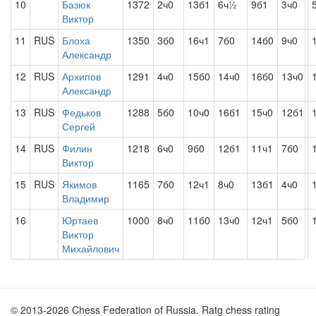
10
Базюк
1372
2ч0
13б1
6ч½
9б1
3ч0
Виктор
11
RUS
Блоха
1350
3б0
16ч1
7б0
14б0
9ч0
Александр
12
RUS
Архипов
1291
4ч0
15б0
14ч0
16б0
13ч0
Александр
13
RUS
Федьков
1288
5б0
10ч0
16б1
15ч0
12б1
Сергей
14
RUS
Филин
1218
6ч0
9б0
12б1
11ч1
7б0
Виктор
15
RUS
Якимов
1165
7б0
12ч1
8ч0
13б1
4ч0
Владимир
16
Юртаев
1000
8ч0
11б0
13ч0
12ч1
5б0
Виктор
Михайлович
© 2013-2026 Chess Federation of Russia. Ratg chess rating