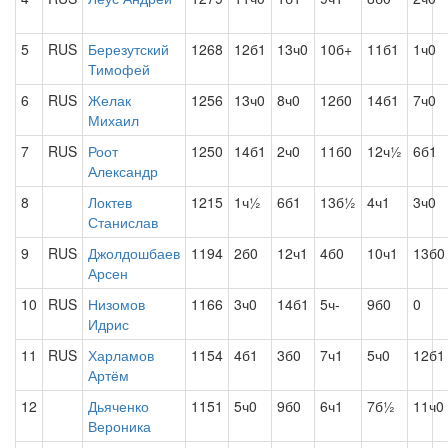
5
RUS
Березутский
1268
12б1
13ч0
10б+
11б1
1ч0
Тимофей
6
RUS
Желак
1256
13ч0
8ч0
12б0
14б1
7ч0
Михаил
7
RUS
Роот
1250
14б1
2ч0
11б0
12ч½
6б1
Александр
8
Локтев
1215
1ч½
6б1
13б½
4ч1
3ч0
Станислав
9
RUS
Джолдошбаев
1194
2б0
12ч1
4б0
10ч1
13б0
Арсен
10
RUS
Низомов
1166
3ч0
14б1
5ч-
9б0
0
Идрис
11
RUS
Харламов
1154
4б1
3б0
7ч1
5ч0
12б1
Артём
12
Дьяченко
1151
5ч0
9б0
6ч1
7б½
11ч0
Вероника