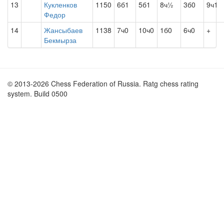
13
Кукленков
1150
6б1
5б1
8ч½
3б0
9ч1
Федор
14
Жансыбаев
1138
7ч0
10ч0
1б0
6ч0
+
Бекмырза
© 2013-2026 Chess Federation of Russia. Ratg chess rating
system. Build 0500