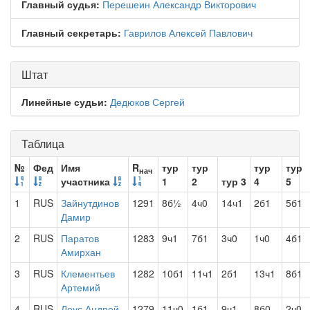
Главный судья:
Перешеин Александр Викторович
Главный секретарь:
Гаврилов Алексей Павлович
Штат
Линейные судьи:
Дедюков Сергей
Таблица
№
Фед
Имя
R
тур
тур
тур
тур
нач
участника
1
2
тур 3
4
5
1
RUS
Зайнутдинов
1291
8б½
4ч0
14ч1
2б1
5б1
Дамир
2
RUS
Паратов
1283
9ч1
7б1
3ч0
1ч0
4б1
Амирхан
3
RUS
Клементьев
1282
10б1
11ч1
2б1
13ч1
8б1
Артемий
4
RUS
Леус Андрей
1279
11ч0
1б1
9ч1
8б0
2ч0