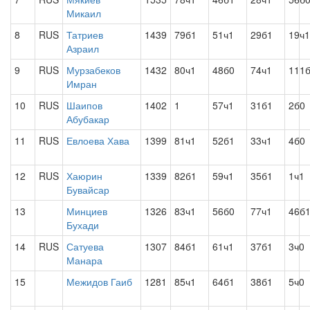
Микаил
8
RUS
Татриев
1439
79б1
51ч1
29б1
19ч1
Азраил
9
RUS
Мурзабеков
1432
80ч1
48б0
74ч1
111
Имран
10
RUS
Шаипов
1402
1
57ч1
31б1
2б0
Абубакар
11
RUS
Евлоева Хава
1399
81ч1
52б1
33ч1
4б0
12
RUS
Хаюрин
1339
82б1
59ч1
35б1
1ч1
Бувайсар
13
Минциев
1326
83ч1
56б0
77ч1
46б
Бухади
14
RUS
Сатуева
1307
84б1
61ч1
37б1
3ч0
Манара
15
Межидов Гаиб
1281
85ч1
64б1
38б1
5ч0