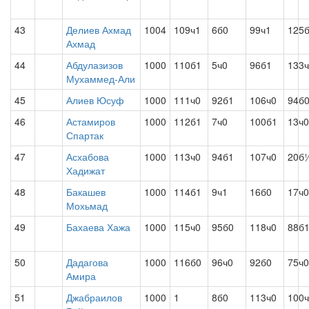
43
Делиев Ахмад
1004
109ч1
6б0
99ч1
125
Ахмад
44
Абдулазизов
1000
110б1
5ч0
96б1
133
Мухаммед-Али
45
Алиев Юсуф
1000
111ч0
92б1
106ч0
94б
46
Астамиров
1000
112б1
7ч0
100б1
13ч0
Спартак
47
Асхабова
1000
113ч0
94б1
107ч0
20б
Хадижат
48
Бакашев
1000
114б1
9ч1
16б0
17ч0
Мохьмад
49
Бахаева Хажа
1000
115ч0
95б0
118ч0
88б
50
Дадагова
1000
116б0
96ч0
92б0
75ч0
Амира
51
Джабраилов
1000
1
8б0
113ч0
100