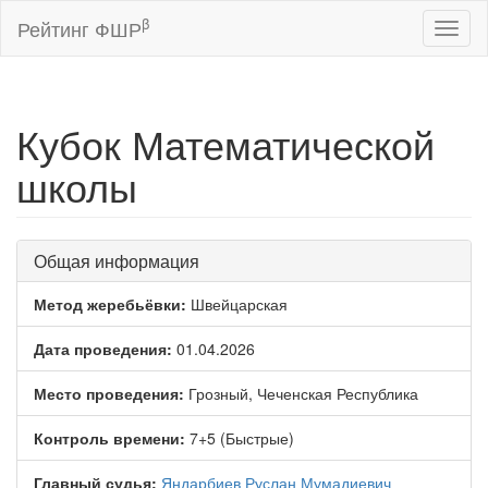
β
Рейтинг ФШР
Toggl
naviga
Кубок Математической
школы
Общая информация
Метод жеребьёвки:
Швейцарская
Дата проведения:
01.04.2026
Место проведения:
Грозный, Чеченская Республика
Контроль времени:
7+5 (Быстрые)
Главный судья:
Яндарбиев Руслан Мумадиевич