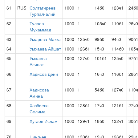
61
RUS
Солтагиреев
1000
1
14б0
123ч1
24б
Турпал-алий
62
Тулаев
1000
1
105ч0
110б1
26ч0
Мухаммад
63
Умарова Макка
1000
125ч0
99б0
94ч0
90б
64
Умхаева Айшат
1000
126б1
15ч0
114б0
105
65
Умхаева
1000
127ч0
101б1
125ч0
97б
Асинат
66
Хадисов Дени
1000
1
16ч0
116б1
28б
67
Хадисова
1000
1
54б0
127ч0
110
Амина
68
Хазбиева
1000
128б1
17ч0
121б1
27ч0
Селима
69
Хугаев Ислам
1000
129ч1
18б0
132ч1
30б
70
Цингиев
1000
130б1
19ч0
126б1
29ч1