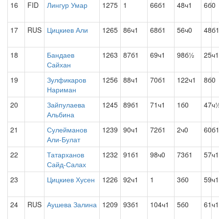
16
FID
Лингур Умар
1275
1
66б1
48ч1
6б0
17
RUS
Цицкиев Али
1265
86ч1
68б1
56ч0
48б
18
Бандаев
1263
87б1
69ч1
98б½
25ч1
Сайхан
19
Зулфикаров
1256
88ч1
70б1
122ч1
8б0
Нариман
20
Зайпулаева
1245
89б1
71ч1
1б0
47ч
Альбина
21
Сулейманов
1239
90ч1
72б1
2ч0
60б
Али-Булат
22
Татарханов
1232
91б1
98ч0
73б1
57ч1
Сайд-Салах
23
Цицкиев Хусен
1226
92ч1
1
3б0
59ч1
24
RUS
Аушева Залина
1209
93б1
104ч1
5б0
61ч1