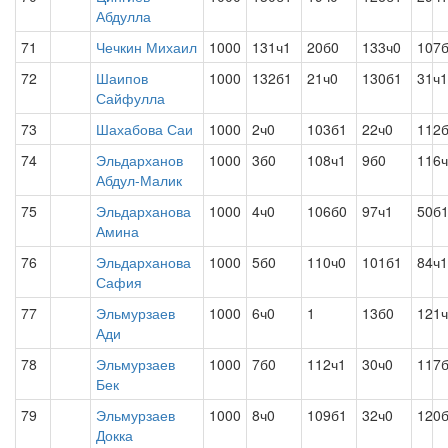
Абдулла
71
Чечкин Михаил
1000
131ч1
20б0
133ч0
107
72
Шаипов
1000
132б1
21ч0
130б1
31ч1
Сайфулла
73
Шахабова Саи
1000
2ч0
103б1
22ч0
112
74
Эльдарханов
1000
3б0
108ч1
9б0
116
Абдул-Малик
75
Эльдарханова
1000
4ч0
106б0
97ч1
50б
Амина
76
Эльдарханова
1000
5б0
110ч0
101б1
84ч1
Сафия
77
Эльмурзаев
1000
6ч0
1
13б0
121
Ади
78
Эльмурзаев
1000
7б0
112ч1
30ч0
117
Бек
79
Эльмурзаев
1000
8ч0
109б1
32ч0
120
Докка