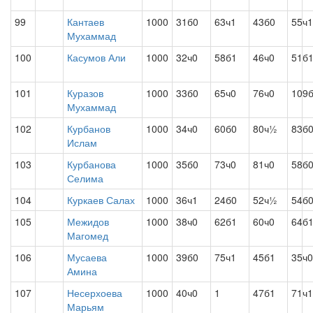
99
Кантаев
1000
31б0
63ч1
43б0
55ч1
Мухаммад
100
Касумов Али
1000
32ч0
58б1
46ч0
51б
101
Куразов
1000
33б0
65ч0
76ч0
109
Мухаммад
102
Курбанов
1000
34ч0
60б0
80ч½
83б
Ислам
103
Курбанова
1000
35б0
73ч0
81ч0
58б
Селима
104
Куркаев Салах
1000
36ч1
24б0
52ч½
54б
105
Межидов
1000
38ч0
62б1
60ч0
64б
Магомед
106
Мусаева
1000
39б0
75ч1
45б1
35ч0
Амина
107
Несерхоева
1000
40ч0
1
47б1
71ч1
Марьям