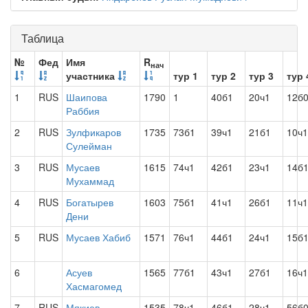
Таблица
№
Фед
Имя
R
нач
участника
тур 1
тур 2
тур 3
тур 
1
RUS
Шаипова
1790
1
40б1
20ч1
12б
Раббия
2
RUS
Зулфикаров
1735
73б1
39ч1
21б1
10ч1
Сулейман
3
RUS
Мусаев
1615
74ч1
42б1
23ч1
14б
Мухаммад
4
RUS
Богатырев
1603
75б1
41ч1
26б1
11ч1
Дени
5
RUS
Мусаев Хабиб
1571
76ч1
44б1
24ч1
15б
6
Асуев
1565
77б1
43ч1
27б1
16ч1
Хасмагомед
7
RUS
Мякиев
1535
78ч1
46б1
28ч1
56б