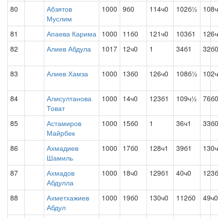
80
Абзятов
1000
9б0
114ч0
102б½
108
Муслим
81
Апаева Карима
1000
11б0
121ч0
103б1
126
82
Алиев Абдула
1017
12ч0
1
34б1
32б
83
Алиев Хамза
1000
13б0
126ч0
108б½
102
84
Алисултанова
1000
14ч0
123б1
109ч½
76б
Товат
85
Астамиров
1000
15б0
1
36ч1
33б
Майрбек
86
Ахмадиев
1000
17б0
128ч1
39б1
130
Шамиль
87
Ахмадов
1000
18ч0
129б1
40ч0
123
Абдулла
88
Ахметхажиев
1000
19б0
130ч0
112б0
49ч0
Абдул