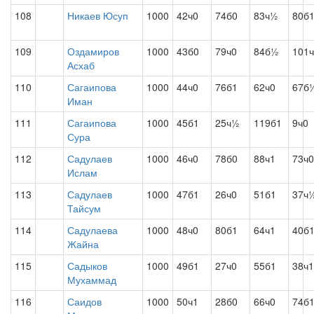
108
Никаев Юсуп
1000
42ч0
74б0
83ч½
80б
109
Оздамиров
1000
43б0
79ч0
84б½
101
Асхаб
110
Сагаипова
1000
44ч0
76б1
62ч0
67б
Иман
111
Сагаипова
1000
45б1
25ч½
119б1
9ч0
Сура
112
Садулаев
1000
46ч0
78б0
88ч1
73ч0
Ислам
113
Садулаев
1000
47б1
26ч0
51б1
37ч
Тайсум
114
Садулаева
1000
48ч0
80б1
64ч1
40б
Жайна
115
Садыков
1000
49б1
27ч0
55б1
38ч1
Мухаммад
116
Саидов
1000
50ч1
28б0
66ч0
74б