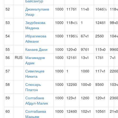
Байсангур
52
Джамалулаев
1000
117б1
11ч0
104б½
118
Умар
53
Заурбекова
1000
118ч½
1
124б1
98ч0
Медина
54
Ибрагимова
1000
119б½
67ч1
25б0
104
Аймани
55
Канаев Дани
1000
120ч0
97б1
115ч0
99б
56
RUS
Магамадов
1000
121б1
13ч1
17б1
7ч1
Адам
57
Сивилицев
1000
1
10б0
117ч1
22б
Никита
58
Слюсарь
1000
122б0
100ч0
93б0
103
Платон
59
Солтабаев
1000
123ч1
12б0
120ч1
23б
Абдул-Малик
60
Солтабаева
1000
124б0
102ч1
105б1
21ч0
Марьям