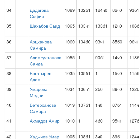
34
Дадагова
1069
102б1
124ч0
82ч0
93б
София
35
Шахабов Саид
1065
103ч1
133б1
12ч0
106
36
Арцханова
1060
104б0
93ч1
85б0
96ч1
Самира
37
Алимсултанова
1055
1
90б1
14ч0
113
Саида
38
Богатырев
1035
105б1
1
15ч0
115
Адам
39
Умарова
1034
106ч1
2б0
86ч0
122
Медни
40
Бетерханова
1019
107б1
1ч0
87б1
114
Самира
41
Ахмадов Амир
1010
1
4б0
95ч1
127
42
Хаджиев Умар
1005
108б1
3ч0
89б1
124