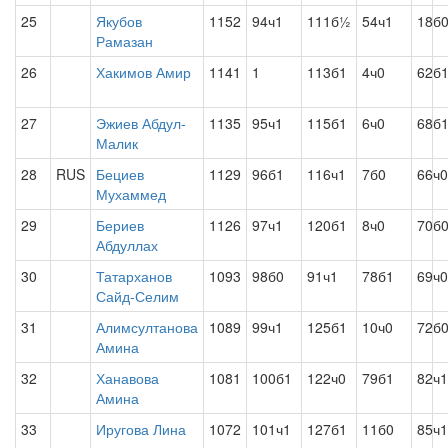
25
Якубов
1152
94ч1
111б½
54ч1
18б
Рамазан
26
Хакимов Амир
1141
1
113б1
4ч0
62б
27
Эжиев Абдул-
1135
95ч1
115б1
6ч0
68б
Малик
28
RUS
Бециев
1129
96б1
116ч1
7б0
66ч0
Мухаммед
29
Бериев
1126
97ч1
120б1
8ч0
70б
Абдуллах
30
Татарханов
1093
98б0
91ч1
78б1
69ч0
Сайд-Селим
31
Алимсултанова
1089
99ч1
125б1
10ч0
72б
Амина
32
Ханавова
1081
100б1
122ч0
79б1
82ч1
Амина
33
Иругова Лина
1072
101ч1
127б1
11б0
85ч1