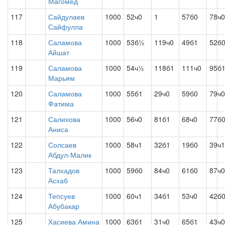
Магомед
117
Сайдулаев
1000
52ч0
1
57б0
78ч0
Сайфулла
118
Саламова
1000
53б½
119ч0
49б1
52б
Айшат
119
Саламова
1000
54ч½
118б1
111ч0
95б
Марьям
120
Саламова
1000
55б1
29ч0
59б0
79ч0
Фатима
121
Салихова
1000
56ч0
81б1
68ч0
77б
Аниса
122
Солсаев
1000
58ч1
32б1
19б0
39ч1
Абдул-Малик
123
Талхадов
1000
59б0
84ч0
61б0
87ч0
Асхаб
124
Тепсуев
1000
60ч1
34б1
53ч0
42б
Абубакар
125
Хасиева Амина
1000
63б1
31ч0
65б1
43ч0