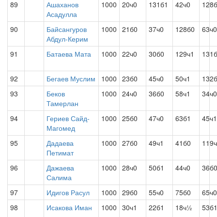
89
Ашаханов
1000
20ч0
131б1
42ч0
128
Асадулла
90
Байсангуров
1000
21б0
37ч0
128б0
63ч0
Абдул-Керим
91
Батаева Мата
1000
22ч0
30б0
129ч1
131
92
Бегаев Муслим
1000
23б0
45ч0
50ч1
132
93
Беков
1000
24ч0
36б0
58ч1
34ч0
Тамерлан
94
Гериев Сайд-
1000
25б0
47ч0
63б1
45ч1
Магомед
95
Дадаева
1000
27б0
49ч1
41б0
119
Петимат
96
Дажаева
1000
28ч0
50б1
44ч0
36б
Салима
97
Идигов Расул
1000
29б0
55ч0
75б0
65ч0
98
Исакова Иман
1000
30ч1
22б1
18ч½
53б