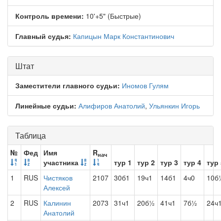
Контроль времени:
10'+5" (Быстрые)
Главный судья:
Капицын Марк Константинович
Штат
Заместители главного судьи:
Иномов Гулям
Линейные судьи:
Алифиров Анатолий
,
Ульянкин Игорь
Таблица
№
Фед
Имя
R
нач
участника
тур 1
тур 2
тур 3
тур 4
тур 
1
RUS
Чистяков
2107
30б1
19ч1
14б1
4ч0
10б
Алексей
2
RUS
Калинин
2073
31ч1
20б½
41ч1
7б½
24ч
Анатолий