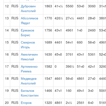
12
RUS
Дубровин
1863
41ч½
55б0
53ч0
30б0
31ч
Анатолий
13
RUS
Абсолямов
1770
42б½
27ч½
44б1
28ч0
38б
Явдат
14
RUS
Ермаков
1756
43ч1
49б1
1ч0
24б0
53ч
Борис
15
RUS
Смирнов
1689
44б1
54ч1
6б0
56ч0
49б
Игорь
16
RUS
Амеличкин
1630
45ч0
37б1
43ч1
53б1
52ч
Николай
17
RUS
Артеменко
1582
0
39б½
51ч0
42ч1
32б
Римма
18
RUS
Медведев
1547
46б1
56ч0
48б1
27ч0
44б
Анатолий
19
RUS
Билалов
1466
47ч1
1б0
49ч1
3ч0
50б
Константин
20
RUS
Егоров
1320
48б1
2ч½
25б1
6ч0
51б