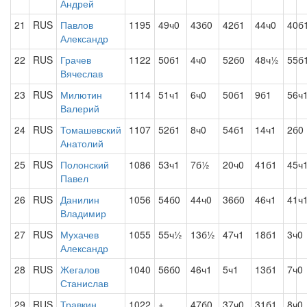
Андрей
21
RUS
Павлов
1195
49ч0
43б0
42б1
44ч0
40б
Александр
22
RUS
Грачев
1122
50б1
4ч0
52б0
48ч½
55б
Вячеслав
23
RUS
Милютин
1114
51ч1
6ч0
50б1
9б1
56ч
Валерий
24
RUS
Томашевский
1107
52б1
8ч0
54б1
14ч1
2б0
Анатолий
25
RUS
Полонский
1086
53ч1
7б½
20ч0
41б1
45ч
Павел
26
RUS
Данилин
1056
54б0
44ч0
36б0
46ч1
41ч
Владимир
27
RUS
Мухачев
1055
55ч½
13б½
47ч1
18б1
3ч0
Александр
28
RUS
Жегалов
1040
56б0
46ч1
5ч1
13б1
7ч0
Станислав
29
RUS
Травкин
1022
+
47б0
37ч0
31б1
8ч0