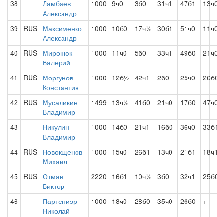
38
Ламбаев
1000
9ч0
3б0
31ч1
47б1
13ч
Александр
39
RUS
Максименко
1000
10б0
17ч½
30б1
51ч0
11ч
Александр
40
RUS
Миронюк
1000
11ч0
5б0
33ч1
49б0
21ч
Валерий
41
RUS
Моргунов
1000
12б½
42ч1
2б0
25ч0
26б
Константин
42
RUS
Мусаликин
1499
13ч½
41б0
21ч0
17б0
47ч
Владимир
43
Никулин
1000
14б0
21ч1
16б0
36ч0
33б
Владимир
44
RUS
Новокщенов
1000
15ч0
26б1
13ч0
21б1
18ч
Михаил
45
RUS
Отман
2220
16б1
10ч½
3б0
32ч1
25б
Виктор
46
Партениэр
1000
18ч0
28б0
35ч0
26б0
+
Николай