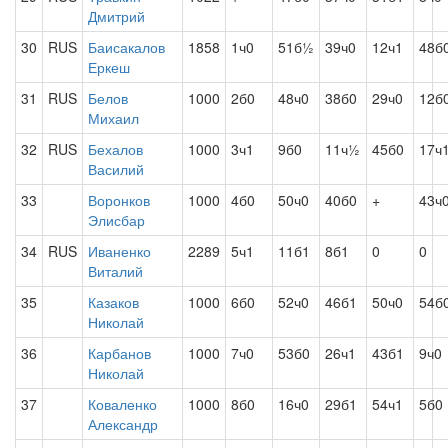
Дмитрий
30
RUS
Баисакалов
1858
1ч0
51б½
39ч0
12ч1
48б
Еркеш
31
RUS
Белов
1000
2б0
48ч0
38б0
29ч0
12б
Михаил
32
RUS
Бехалов
1000
3ч1
9б0
11ч½
45б0
17ч
Василий
33
Воронков
1000
4б0
50ч0
40б0
+
43ч
Элисбар
34
RUS
Иваненко
2289
5ч1
11б1
8б1
0
0
Виталий
35
Казаков
1000
6б0
52ч0
46б1
50ч0
54б
Николай
36
Карбанов
1000
7ч0
53б0
26ч1
43б1
9ч0
Николай
37
Коваленко
1000
8б0
16ч0
29б1
54ч1
5б0
Александр