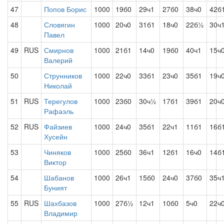
47
Попов Борис
1000
19б0
29ч1
27б0
38ч0
42б
48
Словягин
1000
20ч0
31б1
18ч0
22б½
30ч
Павел
49
RUS
Смирнов
1000
21б1
14ч0
19б0
40ч1
15ч
Валерий
50
Струнников
1000
22ч0
33б1
23ч0
35б1
19ч
Николай
51
RUS
Терегулов
1000
23б0
30ч½
17б1
39б1
20ч
Рафаэль
52
RUS
Файзиев
1000
24ч0
35б1
22ч1
11б1
16б
Хусейн
53
Чиняков
1000
25б0
36ч1
12б1
16ч0
14б
Виктор
54
Шабанов
1000
26ч1
15б0
24ч0
37б0
35ч
Буният
55
RUS
Шахбазов
1000
27б½
12ч1
10б0
5ч0
22ч
Владимир