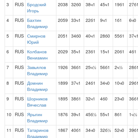
3
RUS
Бродский
2038
32б0
38ч1
45ч1
19б1
27б
Игорь
4
RUS
Бахтин
2059
33ч1
22б1
9ч1
1б1
6ч0
Владимир
5
RUS
Смирнов
2051
34б0
40ч1
28б0
55б1
37ч
Юрий
6
RUS
Колбанов
2029
35ч1
23б1
15ч1
20б1
4б1
Вениамин
7
RUS
Завьялов
1926
36б1
25ч½
56б1
2ч½
28б
Владимир
8
RUS
Домнин
1899
37ч1
24б1
34ч0
10ч0
29б
Владимир
9
RUS
Шорников
1895
38б1
32ч1
4б0
23ч0
36б
Вячеслав
10
RUS
Ярыгин
1876
39ч1
45б½
55ч1
8б1
1ч½
Владимир
11
RUS
Татаринов
1867
40б1
34ч0
32б½
52ч0
39б
Владимир