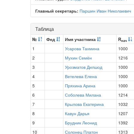
Главный секретарь:
Паршин Иван Николаевич
Таблица
№
Фед
Имя участника
R
нач
1
Усарова Тахмина
1000
2
Мухин Семён
1216
3
Урозматов Дилшод
1000
4
Ветелева Елена
1000
5
Пряхина Арина
1000
6
Соболева Милана
1214
7
Крылова Екатерина
1032
8
Кавун Дарья
1207
9
Брудник Леонид
1392
10
Солонец Платон
1313