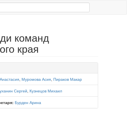
еди команд
ого края
 Анастасия
,
Муромова Асия
,
Пираков Макар
уханин Сергей
,
Кузнецов Михаил
ретаря:
Бурден Арина