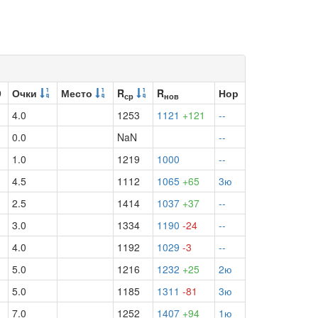
9
Очки
Место
R
R
Нор
ср
нов
4.0
1253
1121
+121
--
0.0
NaN
--
1.0
1219
1000
--
4.5
1112
1065
+65
3ю
2.5
1414
1037
+37
--
3.0
1334
1190
-24
--
4.0
1192
1029
-3
--
5.0
1216
1232
+25
2ю
5.0
1185
1311
-81
3ю
7.0
1252
1407
+94
1ю