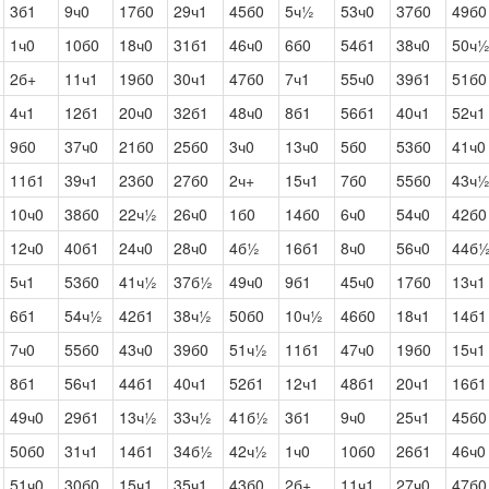
3б1
9ч0
17б0
29ч1
45б0
5ч½
53ч0
37б0
49б0
1ч0
10б0
18ч0
31б1
46ч0
6б0
54б1
38ч0
50ч
2б+
11ч1
19б0
30ч1
47б0
7ч1
55ч0
39б1
51б0
4ч1
12б1
20ч0
32б1
48ч0
8б1
56б1
40ч1
52ч1
9б0
37ч0
21б0
25б0
3ч0
13ч0
5б0
53б0
41ч0
11б1
39ч1
23б0
27б0
2ч+
15ч1
7б0
55б0
43ч
10ч0
38б0
22ч½
26ч0
1б0
14б0
6ч0
54ч0
42б0
12ч0
40б1
24ч0
28ч0
4б½
16б1
8ч0
56ч0
44б
5ч1
53б0
41ч½
37б½
49ч0
9б1
45ч0
17б0
13ч1
6б1
54ч½
42б1
38ч½
50б0
10ч½
46б0
18ч1
14б1
7ч0
55б0
43ч0
39б0
51ч½
11б1
47ч0
19б0
15ч1
8б1
56ч1
44б1
40ч1
52б1
12ч1
48б1
20ч1
16б1
49ч0
29б1
13ч½
33ч½
41б½
3б1
9ч0
25ч1
45б0
50б0
31ч1
14б1
34б½
42ч½
1ч0
10б0
26б1
46ч0
51ч0
30б0
15ч1
35ч1
43б0
2б+
11ч1
27ч0
47б0