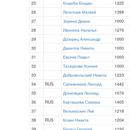
25
Коцюба Богдан
1225
26
Леонтьев Матвей
1398
27
Зорина Диана
1000
28
Ивонина Наталья
1276
29
Дозорец Александр
1000
30
Данилов Никита
1000
31
Евсеев Павел
1000
32
Татаурова Ксения
1000
33
Добровольский Никита
1233
34
RUS
Сапежников Леонид
1442
35
Донковцев Леонид
1076
36
RUS
Карташова Самира
1405
37
Вельмаскин Лев
1218
38
RUS
Козин Никита
1204
39
Белаш Георгий
1192