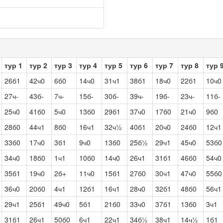
тур 1
тур 2
тур 3
тур 4
тур 5
тур 6
тур 7
тур 8
тур 
26б1
42ч0
6б0
14ч0
31ч1
38б1
18ч0
22б1
10ч0
27ч-
43б-
7ч-
15б-
30б-
39ч-
19б-
23ч-
11б-
25ч0
41б0
5ч0
13б0
29б1
37ч0
17б0
21ч0
9б0
28б0
44ч1
8б0
16ч1
32ч½
40б1
20ч0
24б0
12ч1
33б0
17ч0
3б1
9ч0
13б0
25б½
29ч1
45ч0
53б0
34ч0
18б0
1ч1
10б0
14ч0
26ч1
31б1
46б0
54ч0
35б1
19ч0
2б+
11ч0
15б1
27б0
30ч1
47ч0
55б0
36ч0
20б0
4ч1
12б1
16ч1
28ч0
32б1
48б0
56ч1
29ч1
25б1
49ч0
5б1
21б0
33ч0
37б1
13б0
3ч1
31б1
26ч1
50б0
6ч1
22ч1
34б½
38ч1
14ч½
1б1