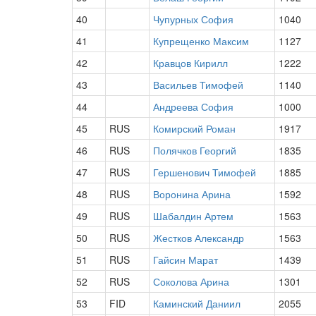
40
Чупурных София
1040
41
Купрещенко Максим
1127
42
Кравцов Кирилл
1222
43
Васильев Тимофей
1140
44
Андреева София
1000
45
RUS
Комирский Роман
1917
46
RUS
Полячков Георгий
1835
47
RUS
Гершенович Тимофей
1885
48
RUS
Воронина Арина
1592
49
RUS
Шабалдин Артем
1563
50
RUS
Жестков Александр
1563
51
RUS
Гайсин Марат
1439
52
RUS
Соколова Арина
1301
53
FID
Каминский Даниил
2055