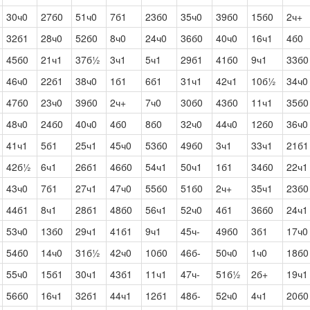
30ч0
27б0
51ч0
7б1
23б0
35ч0
39б0
15б0
2ч+
32б1
28ч0
52б0
8ч0
24ч0
36б0
40ч0
16ч1
4б0
45б0
21ч1
37б½
3ч1
5ч1
29б1
41б0
9ч1
33б0
46ч0
22б1
38ч0
1б1
6б1
31ч1
42ч1
10б½
34ч0
47б0
23ч0
39б0
2ч+
7ч0
30б0
43б0
11ч1
35б0
48ч0
24б0
40ч0
4б0
8б0
32ч0
44ч0
12б0
36ч0
41ч1
5б1
25ч1
45ч0
53б0
49б0
3ч1
33ч1
21б1
42б½
6ч1
26б1
46б0
54ч1
50ч1
1б1
34б0
22ч1
43ч0
7б1
27ч1
47ч0
55б0
51б0
2ч+
35ч1
23б0
44б1
8ч1
28б1
48б0
56ч1
52ч0
4б1
36б0
24ч1
53ч0
13б0
29ч1
41б1
9ч1
45ч-
49б0
3б1
17ч0
54б0
14ч0
31б½
42ч0
10б0
46б-
50ч0
1ч0
18б0
55ч0
15б1
30ч1
43б1
11ч1
47ч-
51б½
2б+
19ч1
56б0
16ч1
32б1
44ч1
12б1
48б-
52ч0
4ч1
20б0