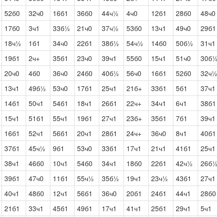
52б0
32ч0
16б1
36б0
44ч½
4ч0
12б1
28б0
48ч0
17б0
3ч1
33б½
21ч0
37ч½
53б0
13ч1
49ч0
29б1
18ч½
1б1
34ч0
22б1
38б½
54ч½
14б0
50б½
31ч1
19б1
2ч+
35б1
23ч0
39ч1
55б0
15ч1
51ч0
30б
20ч0
4б0
36ч0
24б0
40б½
56ч0
16б1
52б0
32ч
13ч1
49б½
53ч0
17б1
25ч1
21б+
33б1
5б1
37ч1
14б1
50ч1
54б1
18ч1
26б1
22ч+
34ч1
6ч1
38б1
15ч1
51б1
55ч1
19б1
27ч1
23б+
35б1
7б1
39ч1
16б1
52ч1
56б1
20ч1
28б1
24ч+
36ч0
8ч1
40б1
37б1
45ч½
9б1
53ч0
33б1
17ч1
21ч1
41б1
25ч1
38ч1
46б0
10ч1
54б0
34ч1
18б0
22б1
42ч½
26б
39б1
47ч0
11б1
55ч½
35б½
19ч1
23ч½
43б1
27ч1
40ч1
48б0
12ч1
56б1
36ч0
20б1
24б1
44ч1
28б0
21б1
33ч1
45б1
49б1
17ч1
41ч1
25б1
29ч1
5ч1