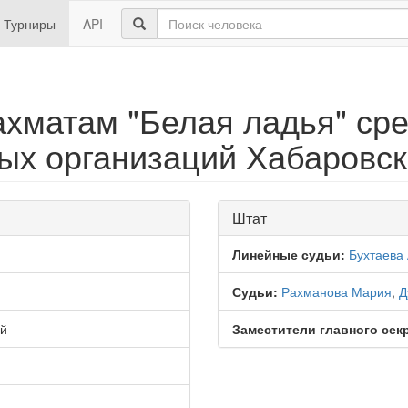
Турниры
API
хматам "Белая ладья" ср
х организаций Хабаровск
Штат
Линейные судьи:
Бухтаева
Судьи:
Рахманова Мария
,
Д
ай
Заместители главного сек