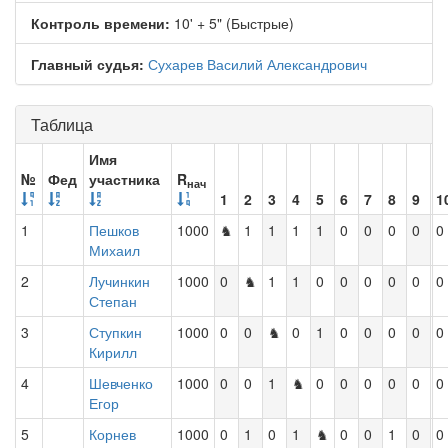
Контроль времени:
10' + 5" (Быстрые)
Главный судья:
Сухарев Василий Александрович
Таблица
Имя
№
Фед
участника
R
нач
1
2
3
4
5
6
7
8
9
1
1
Пешков
1000
♞
1
1
1
1
0
0
0
0
0
Михаил
2
Лучинкин
1000
0
♞
1
1
0
0
0
0
0
0
Степан
3
Ступкин
1000
0
0
♞
0
1
0
0
0
0
0
Кирилл
4
Шевченко
1000
0
0
1
♞
0
0
0
0
0
0
Егор
5
Корнев
1000
0
1
0
1
♞
0
0
1
0
0