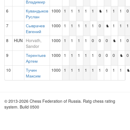
Владимир
6
Кувандыков
1000
1
1
1
1
1
♞
1
1
1
0
Руслан
7
Сыврачев
1000
1
1
1
1
1
0
♞
1
1
1
Евгений
8
HUN
Horvath,
1000
1
1
1
1
0
0
0
♞
1
0
Sandor
9
Терентьев
1000
1
1
1
1
1
0
0
0
♞
0
Артем
10
Тучин
1000
1
1
1
1
1
1
0
1
1
Максим
© 2013-2026 Chess Federation of Russia. Ratg chess rating
system. Build 0500