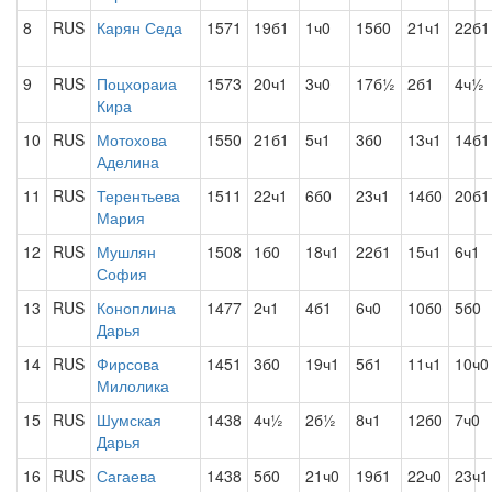
8
RUS
Карян Седа
1571
19б1
1ч0
15б0
21ч1
22б1
9
RUS
Поцхораиа
1573
20ч1
3ч0
17б½
2б1
4ч½
Кира
10
RUS
Мотохова
1550
21б1
5ч1
3б0
13ч1
14б1
Аделина
11
RUS
Терентьева
1511
22ч1
6б0
23ч1
14б0
20б1
Мария
12
RUS
Мушлян
1508
1б0
18ч1
22б1
15ч1
6ч1
София
13
RUS
Коноплина
1477
2ч1
4б1
6ч0
10б0
5б0
Дарья
14
RUS
Фирсова
1451
3б0
19ч1
5б1
11ч1
10ч0
Милолика
15
RUS
Шумская
1438
4ч½
2б½
8ч1
12б0
7ч0
Дарья
16
RUS
Сагаева
1438
5б0
21ч0
19б1
22ч0
23ч1