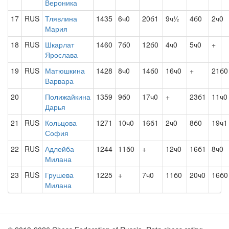
Вероника
17
RUS
Тлявлина
1435
6ч0
20б1
9ч½
4б0
2ч0
Мария
18
RUS
Шкарлат
1460
7б0
12б0
4ч0
5ч0
+
Ярослава
19
RUS
Матюшкина
1428
8ч0
14б0
16ч0
+
21б0
Варвара
20
Полижайкина
1359
9б0
17ч0
+
23б1
11ч0
Дарья
21
RUS
Кольцова
1271
10ч0
16б1
2ч0
8б0
19ч1
София
22
RUS
Адлейба
1244
11б0
+
12ч0
16б1
8ч0
Милана
23
RUS
Грушева
1225
+
7ч0
11б0
20ч0
16б0
Милана