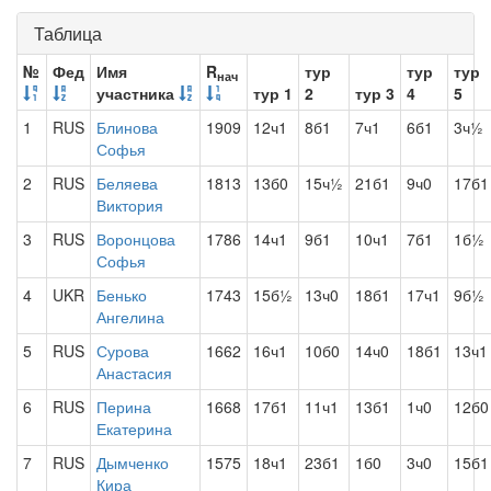
Таблица
№
Фед
Имя
R
тур
тур
тур
нач
участника
тур 1
2
тур 3
4
5
1
RUS
Блинова
1909
12ч1
8б1
7ч1
6б1
3ч½
Софья
2
RUS
Беляева
1813
13б0
15ч½
21б1
9ч0
17б1
Виктория
3
RUS
Воронцова
1786
14ч1
9б1
10ч1
7б1
1б½
Софья
4
UKR
Бенько
1743
15б½
13ч0
18б1
17ч1
9б½
Ангелина
5
RUS
Сурова
1662
16ч1
10б0
14ч0
18б1
13ч1
Анастасия
6
RUS
Перина
1668
17б1
11ч1
13б1
1ч0
12б0
Екатерина
7
RUS
Дымченко
1575
18ч1
23б1
1б0
3ч0
15б1
Кира