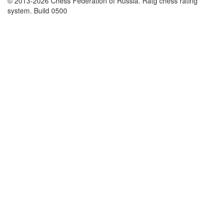
© 2013-2026 Chess Federation of Russia. Ratg chess rating
system. Build 0500