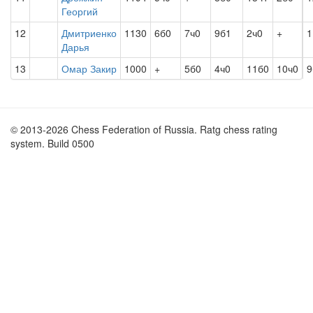
Георгий
12
Дмитриенко
1130
6б0
7ч0
9б1
2ч0
+
1
Дарья
13
Омар Закир
1000
+
5б0
4ч0
11б0
10ч0
9
© 2013-2026 Chess Federation of Russia. Ratg chess rating
system. Build 0500