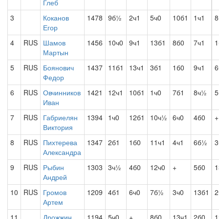
Глеб
3
Коканов
1478
9б½
2ч1
5ч0
10б1
1ч1
Егор
4
RUS
Шамов
1456
10ч0
9ч1
13б1
8б0
7ч1
1
Мартын
5
RUS
Боянович
1437
11б1
13ч1
3б1
1б0
9ч1
6
Федор
6
RUS
Овчинников
1421
12ч1
10б1
1ч0
7б1
8ч½
5
Иван
7
RUS
Габриелян
1394
1ч0
12б1
10ч½
6ч0
4б0
+
Виктория
8
RUS
Пихтерева
1347
2б1
1б0
11ч1
4ч1
6б½
3
Александра
9
RUS
Рыбин
1303
3ч½
4б0
12ч0
+
5б0
1
Андрей
10
RUS
Громов
1209
4б1
6ч0
7б½
3ч0
13б1
2
Артем
11
Дрожжин
1194
5ч0
+
8б0
13ч1
2б0
1