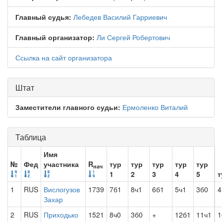
Главный судья:
Лебедев Василий Гарриевич
Главный организатор:
Ли Сергей Робертович
Ссылка на сайт организатора
Штат
Заместители главного судьи:
Ермоленко Виталий
Таблица
Имя
№
Фед
участника
R
тур
тур
тур
тур
тур
нач
1
2
3
4
5
т
1
RUS
Вислогузов
1739
7б1
8ч1
6б1
5ч1
3б0
4
Захар
2
RUS
Приходько
1521
8ч0
3б0
+
12б1
11ч1
1