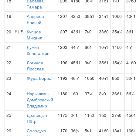
18
Бабаева
1209
41б0
36ч1
31б1
1ч0
37б0
Тамара
19
Андреев
1207
42ч0
38б1
34ч1
10б0
40ч1
Елисей
20
RUS
Купцов
1207
43б1
7ч0
33б0
35ч½
3б1
Михаил
21
Лужин
1203
44ч1
8б1
10ч1
14б0
4ч1
Константин
22
Логинов
1196
45б1
9ч0
35б1
15ч½
41б0
Ярослав
23
Жура Борис
1192
46ч1
10б0
40ч1
8б0
32ч1
24
Нарышкин-
1180
1б0
37ч1
2ч0
36б1
5б½
Домбровский
Владимир
25
Драницын
1175
2ч1
11ч0
1б0
37ч0
45б1
Пётр
26
Солодухо
1170
3б½
5ч1
41б0
13ч1
16б1