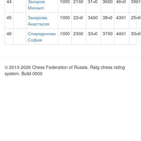
44
Захаров
1000
21б0
31ч0
36б0
46ч0
39б1
Михаил
45
Захарова
1000
22ч0
34б0
38ч0
43б1
25ч0
Анастасия
46
Спиридонова
1000
23б0
33ч0
37б0
44б1
30ч0
София
© 2013-2026 Chess Federation of Russia. Ratg chess rating
system. Build 0500