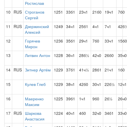
Ростислав
10
RUS
Строганов
1251
33б1
23ч1
21б0
19ч1
7б0
Сергей
11
RUS
Дзержинский
1249
34ч1
25б1
4ч1
7ч1
42б
Алексей
12
Горячев
1236
35б1
29ч1
7б0
33ч1
15б0
Мирон
13
Литвин Антон
1228
36ч1
28б½
42ч0
26б0
35ч0
14
RUS
Зитнер Артём
1229
37б1
41ч½
28б1
21ч1
1б0
15
Кулев Глеб
1229
38ч1
42б0
30ч1
22б½
12ч1
16
Маеренко
1225
39б1
1ч1
9б0
2б½
26ч0
Максим
17
RUS
Шаркова
1224
40ч1
4б0
32ч0
34б1
33ч0
Анастасия