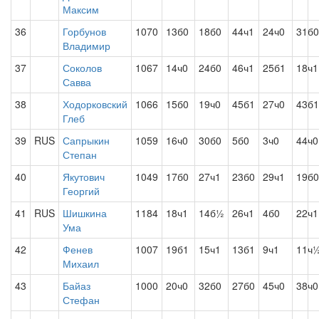
Максим
36
Горбунов
1070
13б0
18б0
44ч1
24ч0
31б0
Владимир
37
Соколов
1067
14ч0
24б0
46ч1
25б1
18ч1
Савва
38
Ходорковский
1066
15б0
19ч0
45б1
27ч0
43б1
Глеб
39
RUS
Сапрыкин
1059
16ч0
30б0
5б0
3ч0
44ч0
Степан
40
Якутович
1049
17б0
27ч1
23б0
29ч1
19б0
Георгий
41
RUS
Шишкина
1184
18ч1
14б½
26ч1
4б0
22ч1
Ума
42
Фенев
1007
19б1
15ч1
13б1
9ч1
11ч
Михаил
43
Байаз
1000
20ч0
32б0
27б0
45ч0
38ч0
Стефан