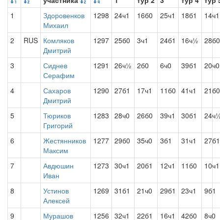
участника
1
тур 2
3
тур 4
тур 
1
Здоровенков
1298
24ч1
16б0
25ч1
18б1
14ч1
Михаил
2
RUS
Комляков
1297
25б0
3ч1
24б1
16ч½
28б0
Дмитрий
3
Сиднев
1291
26ч½
2б0
6ч0
39б1
20ч0
Серафим
4
Сахаров
1290
27б1
17ч1
11б0
41ч1
21б0
Дмитрий
5
Тюриков
1283
28ч0
26б0
39ч1
30б1
24ч
Григорий
6
Жестянников
1277
29б0
35ч0
3б1
31ч1
27б1
Максим
7
Авдюшин
1273
30ч1
20б1
12ч1
11б0
10ч1
Иван
8
Устинов
1269
31б1
21ч0
29б1
23ч1
9б1
Алексей
9
Мурашов
1256
32ч1
22б1
16ч1
42б0
8ч0