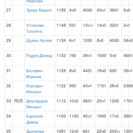
Николай
27
Зуева Мария
1156
4ч0
40б0
43ч1
38б1
6ч0
28
Устинова
1148
5б1
13ч½
14ч0
32б1
2ч1
Татьяна
29
Щукин Артем
1134
6ч1
12б0
8ч0
40б0
34ч0
30
Радов Демид
1132
7б0
39ч1
15б0
5ч0
46б1
31
Белавин
1128
8ч0
44б1
18ч0
6б0
36ч1
Максим
32
Бородин
1122
9б0
43ч1
17б1
28ч0
23б0
Михаил
33
RUS
Джулардов
1112
10ч0
46б1
20ч1
12б0
17б1
Михаил
34
Баранов
1106
11б0
45ч1
19б0
17ч0
29б1
Давид
35
Дьяченко
1091
12ч0
6б1
22ч0
20б½
13б1