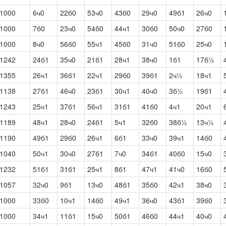
1000
6ч0
22б0
53ч0
43б0
29ч0
49б1
26ч0
1000
7б0
23ч0
54б0
44ч1
30б0
50ч0
27б0
1000
8ч0
56б0
55ч1
45б0
31ч0
51б0
25ч0
1242
24б1
35ч0
21б1
28ч1
38ч0
1б1
17б½
1355
26ч1
36б1
22ч1
29б0
39б1
2ч½
18ч1
1138
27б1
46ч0
23б1
30ч1
40ч0
3б½
19б1
1243
25ч1
37б1
56ч1
31б1
41б0
4ч1
20ч1
1189
48ч1
28ч0
24б1
5ч1
32б0
38б½
13ч½
1190
49б1
29б0
26ч1
6б1
33ч0
39ч1
14б0
1040
50ч1
30ч0
27б1
7ч0
34б1
40б0
15ч0
1232
51б1
31б1
25ч1
8б1
47ч1
41ч0
16б0
1057
32ч0
9б1
13ч0
48б1
35б0
42ч1
38ч0
1000
33б0
10ч1
14б0
49ч1
36ч0
43б1
39б0
1000
34ч1
11б1
15ч0
50б1
46б0
44ч1
40ч0