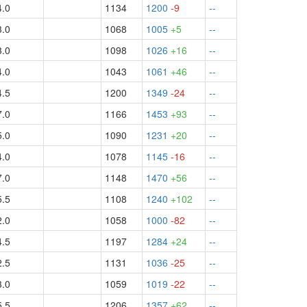
4.0
1134
1200
-9
--
3.0
1068
1005
+5
--
3.0
1098
1026
+16
--
4.0
1043
1061
+46
--
4.5
1200
1349
-24
--
7.0
1166
1453
+93
--
5.0
1090
1231
+20
--
4.0
1078
1145
-16
--
7.0
1148
1470
+56
--
5.5
1108
1240
+102
--
2.0
1058
1000
-82
--
4.5
1197
1284
+24
--
2.5
1131
1036
-25
--
3.0
1059
1019
-22
--
5.5
1206
1357
+62
--