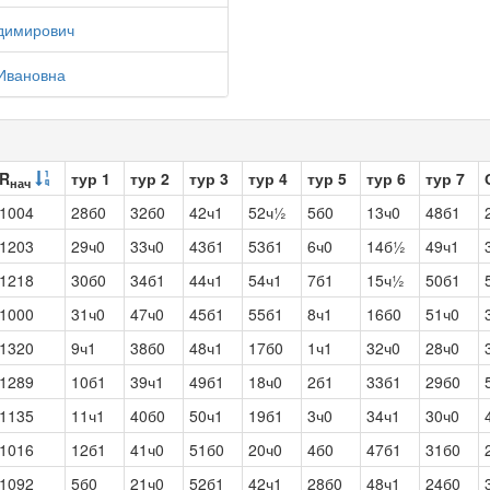
димирович
Ивановна
R
тур 1
тур 2
тур 3
тур 4
тур 5
тур 6
тур 7
нач
1004
28б0
32б0
42ч1
52ч½
5б0
13ч0
48б1
1203
29ч0
33ч0
43б1
53б1
6ч0
14б½
49ч1
1218
30б0
34б1
44ч1
54ч1
7б1
15ч½
50б1
1000
31ч0
47ч0
45б1
55б1
8ч1
16б0
51ч0
1320
9ч1
38б0
48ч1
17б0
1ч1
32ч0
28ч0
1289
10б1
39ч1
49б1
18ч0
2б1
33б1
29б0
1135
11ч1
40б0
50ч1
19б1
3ч0
34ч1
30ч0
1016
12б1
41ч0
51б0
20ч0
4б0
47б1
31б0
1092
5б0
21ч0
52б1
42ч1
28б0
48ч1
24б0