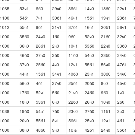
1065
53ч1
6б0
29ч0
36б1
14ч0
18б0
22ч1
1100
54б1
7ч1
30б1
46ч1
15б1
19ч1
23б1
1012
55ч1
8б1
31ч1
37б1
16ч1
20б1
56ч1
1000
35б0
24ч0
1б0
9б0
52ч0
21б0
32ч0
1000
36ч0
26б1
2ч0
10ч1
53б0
22ч0
33б0
1000
46б0
27ч0
3б0
11б0
54ч0
23б0
34ч0
1000
37ч0
25б0
4ч0
12ч1
55б1
56ч0
47б1
1000
44ч1
15б1
34ч1
40б0
23ч1
30б0
54ч0
1000
56ч0
4б1
37ч0
25б1
20б0
8ч0
45ч0
1000
17б0
52ч1
5б0
21ч0
24б0
9б0
1ч0
1000
18ч0
53б1
6ч0
22б0
26ч0
10ч0
2б0
1038
19б0
54ч1
7б0
23ч0
27б0
11б1
3ч0
1000
20ч0
55б1
8ч1
56б1
25ч0
12ч1
4б1
1000
38ч0
48б0
9ч0
1б½
42б1
24ч0
35б1