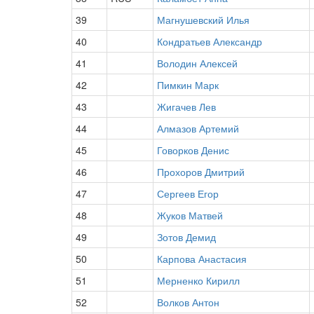
39
Магнушевский Илья
40
Кондратьев Александр
41
Володин Алексей
42
Пимкин Марк
43
Жигачев Лев
44
Алмазов Артемий
45
Говорков Денис
46
Прохоров Дмитрий
47
Сергеев Егор
48
Жуков Матвей
49
Зотов Демид
50
Карпова Анастасия
51
Мерненко Кирилл
52
Волков Антон