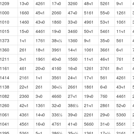
1209
13ч0
42б1
17ч0
32б0
48ч1
52б1
9ч1
1000
16б0
45ч1
20б0
47ч0
51б1
55ч0
12б1
1010
14б0
43ч0
18б0
33ч0
49б1
53ч1
10б1
1015
15ч0
44б1
19ч0
34б0
50ч1
54б1
11ч1
1373
1ч1
17б1
38ч½
13б0
9ч1
35ч0
5б1
1360
2б1
18ч1
39б1
14ч1
10б1
36б1
6ч1
1211
3ч1
19б1
40ч0
15б0
11ч1
46ч1
7б1
1161
4б1
20ч0
41б0
16ч0
12б1
37б1
8ч1
1414
21б1
1ч1
35б1
24ч1
17ч1
5б1
42б1
1138
22ч1
2б1
36ч½
26б1
18б1
6ч0
43ч1
1082
23б0
3ч0
46б0
27ч1
19ч0
7б0
44б1
1260
42ч1
13б1
32ч0
38б½
21ч1
28б1
52ч0
1061
43б1
14ч0
33б½
39ч0
22б1
29ч0
53б0
1041
45б1
16ч0
47б1
41ч0
56б0
31ч0
55б1
1295
52б1
5ч1
28б½
35ч½
13б1
17ч½
21б1