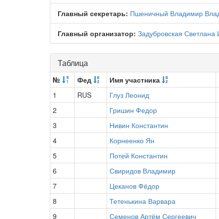
Главный секретарь:
Пшеничный Владимир Вла
Главный организатор:
Задубровская Светлана 
Таблица
№
Фед
Имя участника
1
RUS
Глуз Леонид
2
Гришин Федор
3
Нивин Константин
4
Корнеенко Ян
5
Потей Константин
6
Свиридов Владимир
7
Цеканов Фёдор
8
Тетенькина Варвара
9
Семенов Артём Сергеевич