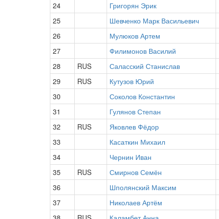
24
Григорян Эрик
25
Шевченко Марк Васильевич
26
Мулюков Артем
27
Филимонов Василий
28
RUS
Саласский Станислав
29
RUS
Кутузов Юрий
30
Соколов Константин
31
Гулянов Степан
32
RUS
Яковлев Фёдор
33
Касаткин Михаил
34
Чернин Иван
35
RUS
Смирнов Семён
36
Шполянский Максим
37
Николаев Артём
38
RUS
Каламбет Анна