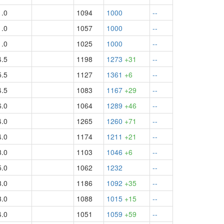
1.0
1094
1000
--
1.0
1057
1000
--
1.0
1025
1000
--
4.5
1198
1273
+31
--
5.5
1127
1361
+6
--
4.5
1083
1167
+29
--
6.0
1064
1289
+46
--
4.0
1265
1260
+71
--
4.0
1174
1211
+21
--
3.0
1103
1046
+6
--
5.0
1062
1232
--
3.0
1186
1092
+35
--
3.0
1088
1015
+15
--
4.0
1051
1059
+59
--