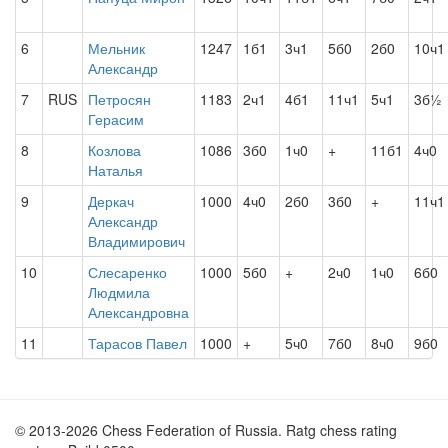
6
Мельник
1247
1б1
3ч1
5б0
2б0
10ч1
Александр
7
RUS
Петросян
1183
2ч1
4б1
11ч1
5ч1
3б½
Герасим
8
Козлова
1086
3б0
1ч0
+
11б1
4ч0
Наталья
9
Деркач
1000
4ч0
2б0
3б0
+
11ч1
Александр
Владимирович
10
Слесаренко
1000
5б0
+
2ч0
1ч0
6б0
Людмила
Александровна
11
Тарасов Павел
1000
+
5ч0
7б0
8ч0
9б0
© 2013-2026 Chess Federation of Russia. Ratg chess rating