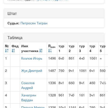
Штат
Судьи:
Петросян Тигран
Таблица
№
Фед
Имя
R
тур
тур
тур
тур
тур
нач
участника
1
2
3
4
5
1
Козлов Игорь
1496
6ч0
8б1
4ч0
10б1
+
2
Жук Дмитрий
1487
7б0
9ч1
10б1
6ч1
5б0
3
Соколов
1336
8ч1
6б0
9ч1
4б0
7ч½
Андрей
4
Хачатрян
1328
9б1
7ч0
1б1
3ч1
8б1
Вардан
5
Папуца Мирон
1326
10ч1
11б1
6ч1
7б0
2ч1