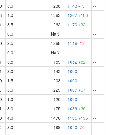
0
3.0
1238
1143
-19
--
ч½
4.0
1363
1267
+106
--
1
3.5
1262
1170
+32
--
0.0
NaN
--
0
2.5
1268
1116
-13
--
0.0
NaN
--
1
3.5
1159
1052
+52
--
1
2.0
1143
1000
--
0
1.5
1203
1000
--
0
3.0
1229
1067
+67
--
0
1.0
1120
1000
--
1
3.0
1175
1039
+39
--
0
4.0
1476
1195
+195
--
0
2.0
1199
1040
-70
--