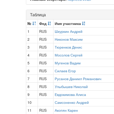
Таблица
№
Фед
Имя участника
1
RUS
Шкуркин Андрей
2
RUS
Никонов Максим
3
RUS
Тюренков Денис
4
RUS
Мосолов Сергей
5
RUS
Мугенов Вадим
6
RUS
Силаев Егор
7
RUS
Русанов Даниил Романович
8
RUS
Улыбышев Николай
9
RUS
Евдокимова Алиса
10
Самсоненко Андрей
11
RUS
Акопян Карен