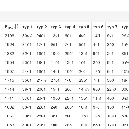
R
тур 1
тур 2
тур 3
тур 4
тур 5
тур 6
тур 7
тур
нач
2106
30ч½
24б1
12ч1
6б1
4ч0
14б1
9ч1
2б
1924
31б1
17ч1
9б1
7ч1
5б1
4ч1
3б0
1ч
1882
32ч1
16б1
10ч0
20б1
13ч1
9б1
2ч1
8б1
1854
33б1
19ч1
11б1
13ч1
1б1
2б0
8ч1
5ч
1807
34ч1
18б1
14ч1
10б1
2ч0
17б1
6ч1
4б
1715
35б1
21ч½
27б1
1ч0
23б1
7ч1
5б0
18
1714
36ч1
20б1
15ч1
2б0
14ч½
6б0
22ч0
30б
1711
37б1
23ч1
13б0
22ч1
15б1
11ч1
4б0
3ч0
1692
38ч1
22б1
2ч0
26б1
16ч1
3ч0
1б0
11ч
1666
39б1
25ч1
3б1
5ч0
17б0
12б1
16ч0
53ч
1653
40ч1
26б1
4ч0
28б1
18ч1
8б0
17ч0
9б1