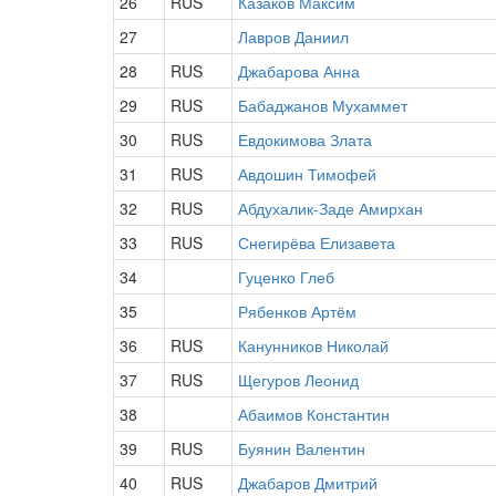
26
RUS
Казаков Максим
27
Лавров Даниил
28
RUS
Джабарова Анна
29
RUS
Бабаджанов Мухаммет
30
RUS
Евдокимова Злата
31
RUS
Авдошин Тимофей
32
RUS
Абдухалик-Заде Амирхан
33
RUS
Снегирёва Елизавета
34
Гуценко Глеб
35
Рябенков Артём
36
RUS
Канунников Николай
37
RUS
Щегуров Леонид
38
Абаимов Константин
39
RUS
Буянин Валентин
40
RUS
Джабаров Дмитрий