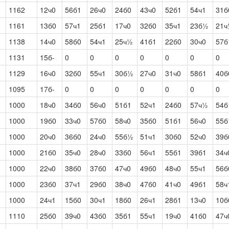
1162
12ч0
56б1
26ч0
24б0
43ч0
52б1
54ч1
31б
1161
13б0
57ч1
25б1
17ч0
32б0
35ч1
23б½
21
1138
14ч0
58б0
54ч1
25ч½
41б1
22б0
30ч0
57б
1131
15б-
0
0
0
0
0
0
0
1129
16ч0
32б0
55ч1
30б½
27ч0
31ч0
58б1
40б
1095
17б-
0
0
0
0
0
0
0
1000
18ч0
34б0
56ч0
51б1
52ч1
24б0
57ч½
54б
1000
19б0
33ч0
57б0
58ч0
35б0
51б1
56ч0
55б
1000
20ч0
36б0
24ч0
55б½
51ч1
30б0
52ч0
39б
1000
21б0
35ч0
28ч0
33б0
56ч1
55б1
39б1
34ч
1000
22ч0
38б0
37б0
47ч0
49б0
48ч0
55ч1
56б
1000
23б0
37ч1
29б0
38ч0
47б0
41ч0
49б1
58ч
1000
24ч1
15б0
30ч1
18б0
26ч1
28б1
13ч0
10б
1110
25б0
39ч0
43б0
35б1
55ч1
19ч0
41б0
47ч