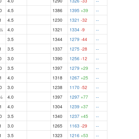
0
4.0
1290
1326
-33
--
0
4.5
1386
1395
+39
--
1
4.5
1230
1321
-32
--
б½
4.0
1321
1334
-9
--
3.5
1344
1279
-44
--
1
3.5
1337
1275
-28
--
0
3.0
1390
1256
-12
--
0
3.5
1397
1279
+29
--
1
4.0
1318
1267
+25
--
0
3.0
1238
1170
-52
--
ч½
4.0
1397
1297
+77
--
1
4.0
1304
1239
+37
--
0
3.5
1340
1237
+45
--
1
3.0
1265
1163
-29
--
1
3.5
1323
1216
+53
--