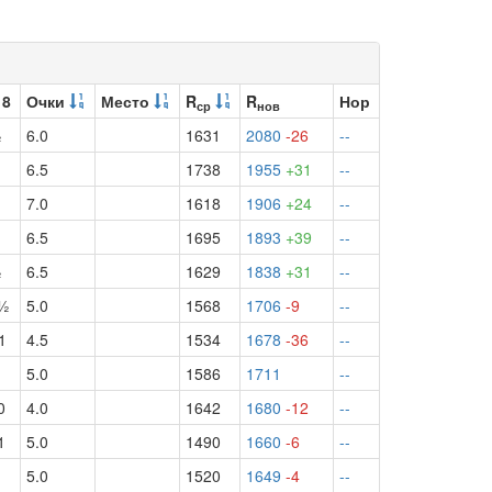
 8
Очки
Место
R
R
Нор
ср
нов
½
6.0
1631
2080
-26
--
½
6.5
1738
1955
+31
--
7.0
1618
1906
+24
--
½
6.5
1695
1893
+39
--
½
6.5
1629
1838
+31
--
ч½
5.0
1568
1706
-9
--
1
4.5
1534
1678
-36
--
5.0
1586
1711
--
0
4.0
1642
1680
-12
--
1
5.0
1490
1660
-6
--
5.0
1520
1649
-4
--