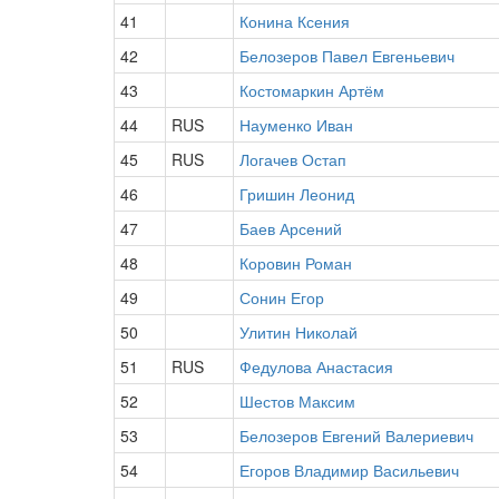
41
Конина Ксения
42
Белозеров Павел Евгеньевич
43
Костомаркин Артём
44
RUS
Науменко Иван
45
RUS
Логачев Остап
46
Гришин Леонид
47
Баев Арсений
48
Коровин Роман
49
Сонин Егор
50
Улитин Николай
51
RUS
Федулова Анастасия
52
Шестов Максим
53
Белозеров Евгений Валериевич
54
Егоров Владимир Васильевич