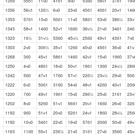
1359
55б1
11ч0
41б1
9ч0
53б0
58ч1
37б1
19ч
1356
56ч1
12б½
6ч0
23ч0
45б1
40б1
20ч1
14б
1353
57б1
13ч0
50б1
11ч0
58б1
53ч0
38б½
33ч
1343
58ч1
14б0
52ч1
16б0
36ч½
21ч0
34б1
24
1323
1б½
31ч½
53б0
45ч½
25б0
49ч1
43б1
7ч0
1303
2ч0
30б½
35ч1
12б0
40ч0
45б1
36ч0
41ч
1268
3б0
45ч1
58б1
14б0
42ч1
15ч0
19б0
37ч
1250
4ч0
48б1
18ч0
50ч1
19б1
13б0
24ч½
28б
1242
5б0
47ч1
17б0
57ч1
22б½
23ч½
29ч0
50б
1222
6ч0
50б1
31б0
54ч0
48ч1
42б0
40ч1
20б
1220
7б0
49ч1
19б1
15ч0
29б½
25ч0
31б1
23
1202
8ч0
52б0
51ч1
56б1
20ч1
16б0
26ч0
32б
1192
9б0
51ч1
20ч0
52б1
24ч1
18б0
28ч½
25б
1192
10ч0
54б1
22ч0
19ч0
57б1
20б0
50ч0
49ч
1163
11б0
55ч1
23б½
21ч0
31б1
27ч0
35б0
45ч