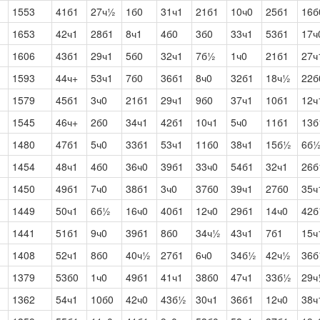
1553
41б1
27ч½
1б0
31ч1
21б1
10ч0
25б1
16б
1653
42ч1
28б1
8ч1
4б0
3б0
33ч1
53б1
17ч
1606
43б1
29ч1
5б0
32ч1
7б½
1ч0
21б1
27ч
1593
44ч+
53ч1
7б0
36б1
8ч0
32б1
18ч½
22б
1579
45б1
3ч0
21б1
29ч1
9б0
37ч1
10б1
12ч
1545
46ч+
2б0
34ч1
42б1
10ч1
5ч0
11б1
13б
1480
47б1
5ч0
33б1
53ч1
11б0
38ч1
15б½
6б
1454
48ч1
4б0
36ч0
39б1
33ч0
54б1
32ч1
26б
1450
49б1
7ч0
38б1
3ч0
37б0
39ч1
27б0
35ч
1449
50ч1
6б½
16ч0
40б1
12ч0
29б1
14ч0
42
1441
51б1
9ч0
39б1
8б0
34ч½
43ч1
7б1
15ч
1408
52ч1
8б0
40ч½
27б1
6ч0
34б½
42ч½
36
1379
53б0
1ч0
49б1
41ч1
38б0
47ч1
33б½
29
1362
54ч1
10б0
42ч0
43б½
30ч1
36б1
12ч0
38ч