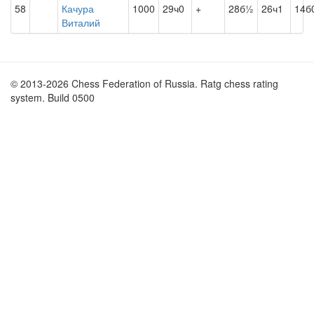
58
Качура
1000
29ч0
+
28б½
26ч1
14б
Виталий
© 2013-2026 Chess Federation of Russia. Ratg chess rating
system. Build 0500