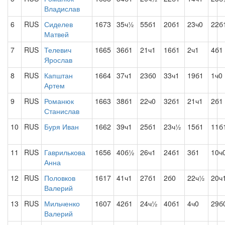
Владислав
6
RUS
Сиделев
1673
35ч½
55б1
20б1
23ч0
22б
Матвей
7
RUS
Телевич
1665
36б1
21ч1
16б1
2ч1
4б1
Ярослав
8
RUS
Капштан
1664
37ч1
23б0
33ч1
19б1
1ч0
Артем
9
RUS
Романюк
1663
38б1
22ч0
32б1
21ч1
2б1
Станислав
10
RUS
Буря Иван
1662
39ч1
25б1
23ч½
15б1
11б
11
RUS
Гаврилькова
1656
40б½
26ч1
24б1
3б1
10ч
Анна
12
RUS
Половков
1617
41ч1
27б1
2б0
22ч½
20ч
Валерий
13
RUS
Мильченко
1607
42б1
24ч½
40б1
4ч0
29б
Валерий