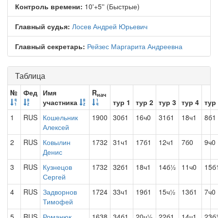
Контроль времени:
10'+5'' (Быстрые)
Главный судья:
Лосев Андрей Юрьевич
Главный секретарь:
Рейзес Маргарита Андреевна
Таблица
№
Фед
Имя
R
нач
участника
тур 1
тур 2
тур 3
тур 4
тур
1
RUS
Кошельник
1900
30б1
16ч0
31б1
18ч1
8б1
Алексей
2
RUS
Ковылин
1732
31ч1
17б1
12ч1
7б0
9ч0
Денис
3
RUS
Кузнецов
1732
32б1
18ч1
14б½
11ч0
15б
Сергей
4
RUS
Задворнов
1724
33ч1
19б1
15ч½
13б1
7ч0
Тимофей
5
RUS
Романюк
1638
34б1
20ч½
22б1
14ч1
23б