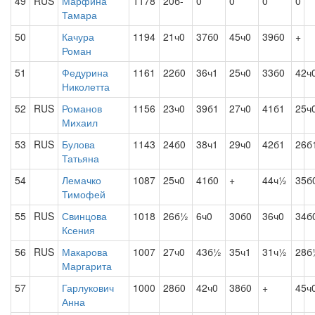
49
RUS
Марфина
1178
20б-
0
0
0
0
Тамара
50
Качура
1194
21ч0
37б0
45ч0
39б0
+
Роман
51
Федурина
1161
22б0
36ч1
25ч0
33б0
42ч
Николетта
52
RUS
Романов
1156
23ч0
39б1
27ч0
41б1
25ч
Михаил
53
RUS
Булова
1143
24б0
38ч1
29ч0
42б1
26б
Татьяна
54
Лемачко
1087
25ч0
41б0
+
44ч½
35б
Тимофей
55
RUS
Свинцова
1018
26б½
6ч0
30б0
36ч0
34б
Ксения
56
RUS
Макарова
1007
27ч0
43б½
35ч1
31ч½
28б
Маргарита
57
Гарлукович
1000
28б0
42ч0
38б0
+
45ч
Анна