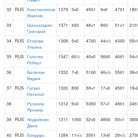
32
RUS
Константинов
1379
3ч0
45б1
9ч0
47б1
18б
Максим
33
Шахназарян
1371
4б0
48ч1
8б0
51ч1
21б
Григорий
34
RUS
Егорова
1368
5ч0
47б0
44ч½
43б0
55ч
Ульяна
35
RUS
Галстян
1347
6б½
40ч0
56б0
46б1
54ч
Роберт
36
Белялов
1332
7ч0
51б0
46ч½
55б1
39ч
Вадим
37
RUS
Гагако
1320
8б0
50ч1
17ч0
45б1
19ч
Наталья
38
Русинов
1312
9ч0
53б0
57ч1
48б1
24б
Яромир
39
RUS
Андриенко
1311
10б0
52ч0
48б0
50ч1
36б
Дана
40
RUS
Бондарь
1284
11ч½
35б1
13ч0
28ч½
27б