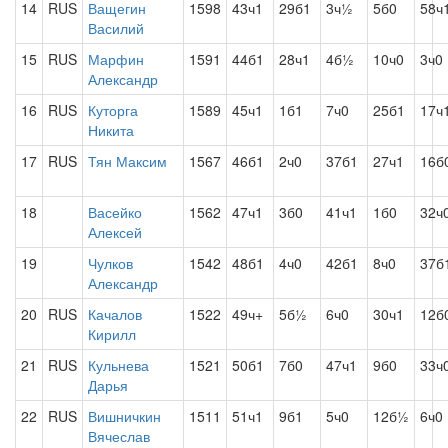
14
RUS
Ващегин
1598
43ч1
29б1
3ч½
5б0
58ч
Василий
15
RUS
Марфин
1591
44б1
28ч1
4б½
10ч0
3ч0
Александр
16
RUS
Куторга
1589
45ч1
1б1
7ч0
25б1
17ч
Никита
17
RUS
Тян Максим
1567
46б1
2ч0
37б1
27ч1
16б
18
Васейко
1562
47ч1
3б0
41ч1
1б0
32ч
Алексей
19
Чулков
1542
48б1
4ч0
42б1
8ч0
37б
Александр
20
RUS
Качалов
1522
49ч+
5б½
6ч0
30ч1
12б
Кирилл
21
RUS
Кульнева
1521
50б1
7б0
47ч1
9б0
33ч
Дарья
22
RUS
Вишничкин
1511
51ч1
9б1
5ч0
12б½
6ч0
Вячеслав