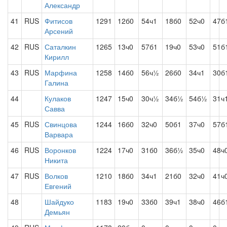
Александр
41
RUS
Фитисов
1291
12б0
54ч1
18б0
52ч0
47б
Арсений
42
RUS
Саталкин
1265
13ч0
57б1
19ч0
53ч0
51б
Кирилл
43
RUS
Марфина
1258
14б0
56ч½
26б0
34ч1
30б
Галина
44
Кулаков
1247
15ч0
30ч½
34б½
54б½
31ч
Савва
45
RUS
Свинцова
1244
16б0
32ч0
50б1
37ч0
57б
Варвара
46
RUS
Воронков
1224
17ч0
31б0
36б½
35ч0
48ч
Никита
47
RUS
Волков
1210
18б0
34ч1
21б0
32ч0
41ч
Евгений
48
Шайдуко
1183
19ч0
33б0
39ч1
38ч0
46б
Демьян