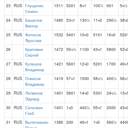
23
RUS
Глущенко
1511
52б1
8ч1
10б½
6б1
5ч½
Семен
24
RUS
Башилов
1480
53ч1
13б½
11ч0
29б½
38ч
Виктор
25
RUS
Фитисов
1532
54б1
10ч0
51б1
16ч0
52б
Ярослав
26
Крапивин
1472
55ч½
11б0
43ч1
58б0
53ч
Сергей
27
RUS
Кулешов
1421
56б1
12ч0
52б1
17б0
40ч
Владимир
28
RUS
Очкасов
1419
57ч1
15б0
58ч½
40б½
56ч
Владимир
29
RUS
Литвинов
1401
58б1
14ч0
53б1
24ч½
13ч
Эдуард
30
RUS
Саталкин
1401
1ч0
44б½
55ч1
20б0
43ч
Глеб
31
RUS
Вылегжанин
1386
2б0
46ч1
1ч0
56б½
44б
Павел