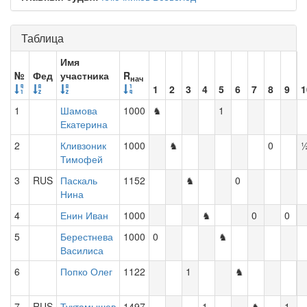
Таблица
Имя
№
Фед
участника
R
нач
1
2
3
4
5
6
7
8
9
1
1
Шамова
1000
♞
1
Екатерина
2
Кливзоник
1000
♞
0
Тимофей
3
RUS
Паскаль
1152
♞
0
Нина
4
Енин Иван
1000
♞
0
0
5
Берестнева
1000
0
♞
Василиса
6
Попко Олег
1122
1
♞
7
RUS
Туктамышев
1497
1
♞
1