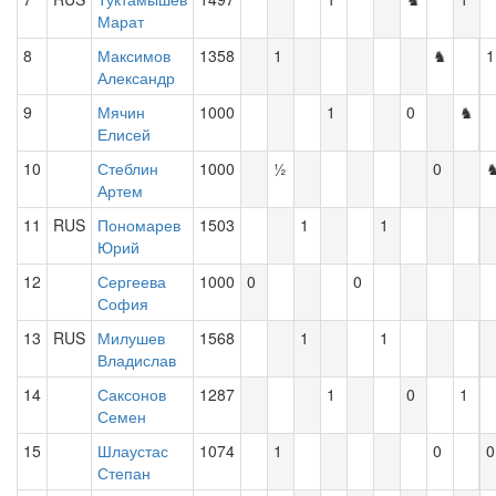
Марат
8
Максимов
1358
1
♞
1
Александр
9
Мячин
1000
1
0
♞
Елисей
10
Стеблин
1000
½
0
Артем
11
RUS
Пономарев
1503
1
1
Юрий
12
Сергеева
1000
0
0
София
13
RUS
Милушев
1568
1
1
Владислав
14
Саксонов
1287
1
0
1
Семен
15
Шлаустас
1074
1
0
0
Степан