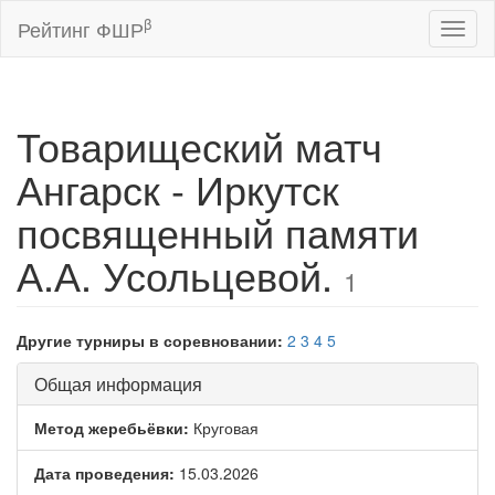
β
Рейтинг ФШР
Toggl
naviga
Товарищеский матч
Ангарск - Иркутск
посвященный памяти
А.А. Усольцевой.
1
Другие турниры в соревновании:
2
3
4
5
Общая информация
Метод жеребьёвки:
Круговая
Дата проведения:
15.03.2026