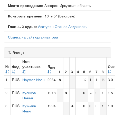
Место проведения:
Ангарск, Иркутская область
Контроль времени:
10' + 5" (Быстрые)
Главный судья:
Асатурян Ованес Ардашович
Ссылка на сайт организатора
Таблица
Имя
№
Фед
участника
R
Очк
нач
1
2
3
4
5
6
7
8
1
RUS
Наумов Иван
2064
♞
½
1
1
½
3.0
2
RUS
Куликов
1918
♞
0
½
0
1
1.5
Павел
3
RUS
Кузьмин
1994
♞
0
0
0
1
1.0
Илья