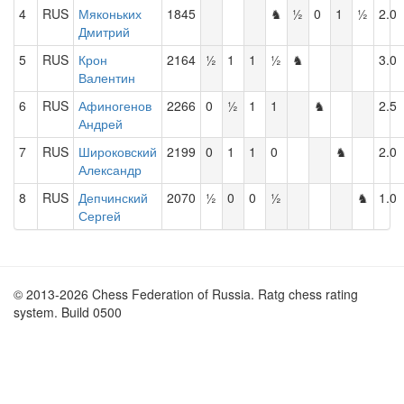
4
RUS
Мяконьких
1845
♞
½
0
1
½
2.0
Дмитрий
5
RUS
Крон
2164
½
1
1
½
♞
3.0
Валентин
6
RUS
Афиногенов
2266
0
½
1
1
♞
2.5
Андрей
7
RUS
Широковский
2199
0
1
1
0
♞
2.0
Александр
8
RUS
Депчинский
2070
½
0
0
½
♞
1.0
Сергей
© 2013-2026 Chess Federation of Russia. Ratg chess rating
system. Build 0500