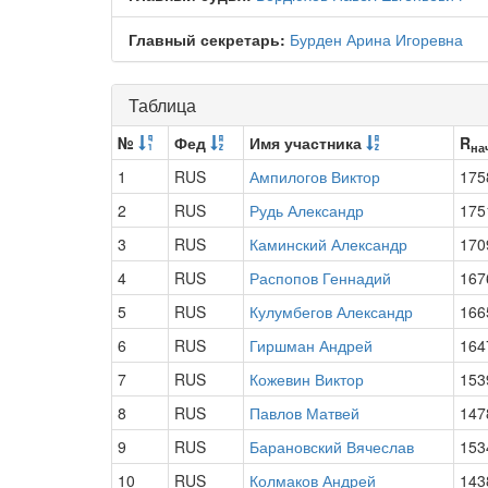
Главный секретарь:
Бурден Арина Игоревна
Таблица
№
Фед
Имя участника
R
на
1
RUS
Ампилогов Виктор
175
2
RUS
Рудь Александр
175
3
RUS
Каминский Александр
170
4
RUS
Распопов Геннадий
167
5
RUS
Кулумбегов Александр
166
6
RUS
Гиршман Андрей
164
7
RUS
Кожевин Виктор
153
8
RUS
Павлов Матвей
147
9
RUS
Барановский Вячеслав
153
10
RUS
Колмаков Андрей
143