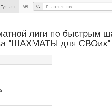
Турниры
API
атной лиги по быстрым ш
ва "ШАХМАТЫ для СВОих"
ай