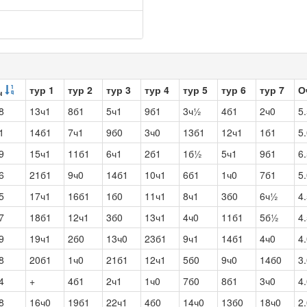
тур 1
тур 2
тур 3
тур 4
тур 5
тур 6
тур 7
О
ч
8
13ч1
8б1
5ч1
9б1
3ч½
4б1
2ч0
5
1
14б1
7ч1
9б0
3ч0
13б1
12ч1
1б1
5
9
15ч1
11б1
6ч1
2б1
1б½
5ч1
9б1
6
6
21б1
9ч0
14б1
10ч1
6б1
1ч0
7б1
5
5
17ч1
16б1
1б0
11ч1
8ч1
3б0
6ч½
4
7
18б1
12ч1
3б0
13ч1
4ч0
11б1
5б½
4
9
19ч1
2б0
13ч0
23б1
9ч1
14б1
4ч0
4
8
20б1
1ч0
21б1
12ч1
5б0
9ч0
14б0
3
4
+
4б1
2ч1
1ч0
7б0
8б1
3ч0
4
8
16ч0
19б1
22ч1
4б0
14ч0
13б0
18ч0
2