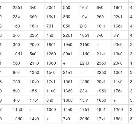
1
22б1
3ч0
20б1
5б0
16ч1
6ч0
19б1
4
2
23ч1
6б0
16ч1
8б0
19ч1
2б0
22ч1
4
6
1б0
18ч1
7б1
6б0
2ч0
10ч1
16б1
4
8
2ч0
23б1
4ч0
22б1
10б1
7ч0
8ч1
4
1
3б0
20ч0
18б1
19ч0
21б0
+
23ч0
2
1
10б1
5ч0
12б0
20ч1
11б0
21ч1
13ч0
3
1
5б0
21ч0
19б0
+
22ч0
23б0
20ч0
1
4
6ч0
13б0
15ч0
21ч1
+
22б0
10б1
3
8
7б0
10ч0
17ч1
15б1
12б0
20ч1
11ч0
3
0
8ч0
15б1
11ч0
16б0
23ч1
19б0
17б1
3
0
4ч0
17б1
8ч0
18б0
15ч1
16б0
+
3
7
11ч0
+
10б0
14ч0
17б1
18ч1
12б0
3
0
12б0
14ч0
+
7ч0
20б0
17ч1
15б1
3