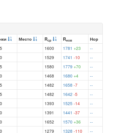
чки
Место
R
R
Нор
ср
нов
.5
1600
1781
+23
--
.0
1529
1741
-10
--
.5
1580
1779
+70
--
.0
1468
1680
+4
--
.5
1482
1658
-7
--
.5
1482
1642
-5
--
.0
1393
1525
-14
--
.0
1391
1441
-37
--
.0
1652
1570
+36
--
.0
1279
1328
-110
--