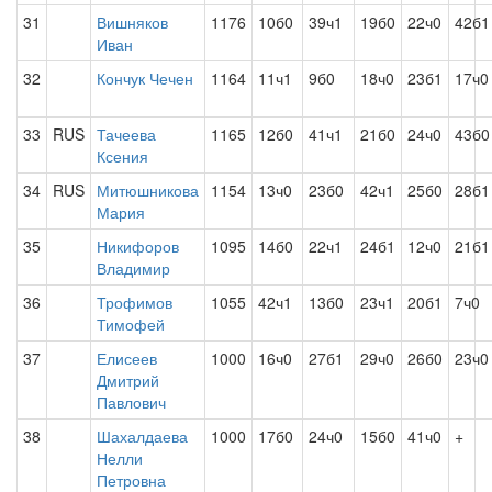
31
Вишняков
1176
10б0
39ч1
19б0
22ч0
42б1
Иван
32
Кончук Чечен
1164
11ч1
9б0
18ч0
23б1
17ч0
33
RUS
Тачеева
1165
12б0
41ч1
21б0
24ч0
43б0
Ксения
34
RUS
Митюшникова
1154
13ч0
23б0
42ч1
25б0
28б1
Мария
35
Никифоров
1095
14б0
22ч1
24б1
12ч0
21б1
Владимир
36
Трофимов
1055
42ч1
13б0
23ч1
20б1
7ч0
Тимофей
37
Елисеев
1000
16ч0
27б1
29ч0
26б0
23ч0
Дмитрий
Павлович
38
Шахалдаева
1000
17б0
24ч0
15б0
41ч0
+
Нелли
Петровна