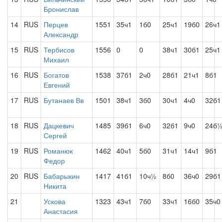
Бронислав
14
RUS
Перцев
1551
35ч1
1б0
25ч1
19б0
26ч1
Александр
15
RUS
Тербисов
1556
0
0
38ч1
30б1
25ч1
Михаил
16
RUS
Богатов
1538
37б1
2ч0
28б1
21ч1
8б1
Евгений
17
RUS
Бутанаев Вв
1501
38ч1
3б0
30ч1
4ч0
32б1
18
RUS
Дацкевич
1485
39б1
6ч0
32б1
9ч0
24б
Сергей
19
RUS
Романюк
1462
40ч1
5б0
31ч1
14ч1
9б1
Федор
20
RUS
Бабарыкин
1417
41б1
10ч½
8б0
36ч0
29б1
Никита
21
Ускова
1323
43ч1
7б0
33ч1
16б0
35ч0
Анастасия