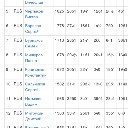
Вячеслав
5
RUS
Чертыков
1825
26б1
19ч1
12б1
2ч½
4б1
Виктор
6
RUS
Борисов
1778
27ч1
18б1
1ч½
7б0
12б1
Сергей
7
RUS
Бурнаков
1713
28б1
21ч1
2б0
6ч1
36б1
Семен
8
RUS
Мишуров
1678
29ч½
11б1
20ч1
1б½
16ч0
Павел
9
RUS
Кравченко
1672
30б1
32ч1
3ч0
18б1
19ч0
Константин
10
RUS
Сальников
1582
31ч1
20б½
13ч0
29б1
11ч0
Сергей
11
RUS
Иптышев
1566
32б0
8ч0
39б1
28ч1
10б1
Вадим
12
RUS
Митрухин
1560
33ч1
25б1
5ч0
35б1
6ч0
Дмитрий
13
RUS
Вильчинский
1556
34б1
36ч1
10б1
3б0
1ч0