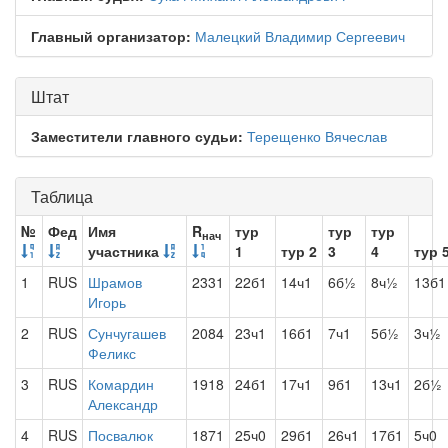
Главный организатор:
Малецкий Владимир Сергеевич
Штат
Заместители главного судьи:
Терещенко Вячеслав
Таблица
№
Фед
Имя
R
тур
тур
тур
нач
участника
1
тур 2
3
4
тур 
1
RUS
Шрамов
2331
22б1
14ч1
6б½
8ч½
13б1
Игорь
2
RUS
Сунчугашев
2084
23ч1
16б1
7ч1
5б½
3ч½
Феликс
3
RUS
Комардин
1918
24б1
17ч1
9б1
13ч1
2б½
Александр
4
RUS
Посвалюк
1871
25ч0
29б1
26ч1
17б1
5ч0