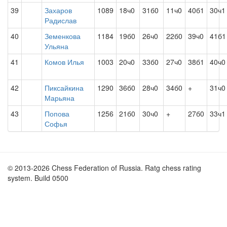
39
Захаров
1089
18ч0
31б0
11ч0
40б1
30ч1
Радислав
40
Земенкова
1184
19б0
26ч0
22б0
39ч0
41б1
Ульяна
41
Комов Илья
1003
20ч0
33б0
27ч0
38б1
40ч0
42
Пиксайкина
1290
36б0
28ч0
34б0
+
31ч0
Марьяна
43
Попова
1256
21б0
30ч0
+
27б0
33ч1
Софья
© 2013-2026 Chess Federation of Russia. Ratg chess rating
system. Build 0500