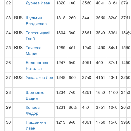
22
Дурнев Иван
1320
1ч0
35б0
40ч1
31б1
27ч1
23
RUS
Шульгин
1318
2б0
34ч1
36б0
32ч0
37б1
Владислав
24
RUS
Телесницкий
1304
3ч0
38б1
35ч0
33б1
18ч
Глеб
25
RUS
Тачеева
1289
4б1
12ч0
14б0
34ч1
15б0
Мария
26
Белоногова
1247
5ч0
40б1
4б0
37ч1
14б0
Наталья
27
RUS
Узназаков Лев
1248
6б0
37ч0
41б1
43ч1
22б0
28
Шевченко
1234
7ч0
42б1
16ч0
11б0
34ч0
Вадим
29
Копиев
1231
8б½
4ч0
37б1
10ч0
20ч0
Фёдор
30
Пиксайкин
1213
9ч0
43б1
17б0
15ч0
39б0
Иван