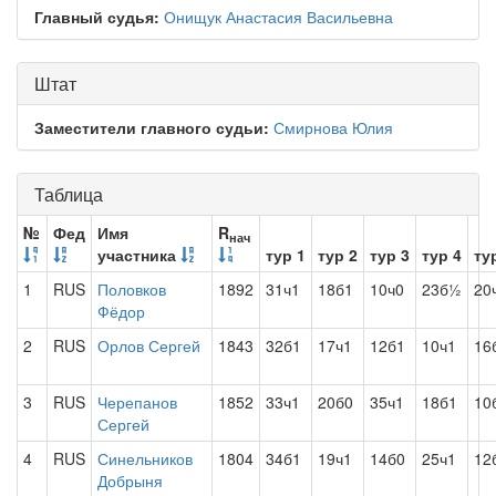
Главный судья:
Онищук Анастасия Васильевна
Штат
Заместители главного судьи:
Смирнова Юлия
Таблица
№
Фед
Имя
R
нач
участника
тур 1
тур 2
тур 3
тур 4
ту
1
RUS
Половков
1892
31ч1
18б1
10ч0
23б½
20
Фёдор
2
RUS
Орлов Сергей
1843
32б1
17ч1
12б1
10ч1
16
3
RUS
Черепанов
1852
33ч1
20б0
35ч1
18б1
10
Сергей
4
RUS
Синельников
1804
34б1
19ч1
14б0
25ч1
12
Добрыня