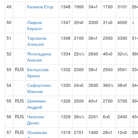
49
Казаков Егор
1348
19б0
34ч1
17б0
31б1
26
50
Лавров
1347
20ч0
33б0
31ч0
40б0
+
Кирилл
51
Тарханов
1348
21б0
36ч1
23б0
33б0
31
Алексей
52
Янгильдина
1334
22ч½
26б0
46ч0
32ч½
36
Анисия
53
RUS
Белоусова
1332
23б0
38ч1
25б0
35б1
33
Арина
54
Сафиуллин
1330
24ч0
35б0
36б½
38ч0
34
Максим
55
RUS
Шемякин
1326
25б0
40ч1
27б0
37б0
39
Андрей
56
RUS
Чихалин
1329
26ч½
22б1
6ч0
24б0
45
Денис
57
RUS
Лошакова
1319
27б1
14б0
28ч1
12ч0
29