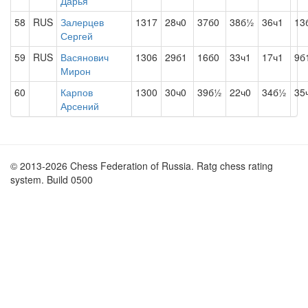
Дарья
58
RUS
Залерцев
1317
28ч0
37б0
38б½
36ч1
13
Сергей
59
RUS
Васянович
1306
29б1
16б0
33ч1
17ч1
9б
Мирон
60
Карпов
1300
30ч0
39б½
22ч0
34б½
35
Арсений
© 2013-2026 Chess Federation of Russia. Ratg chess rating
system. Build 0500