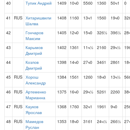
40
Тупик Андрей
1409
10ч0
55б0
13б0
50ч1
0
41
RUS
Хитаришвили
1408
11б0
13ч1
15б0
19ч0
32
Шалва
42
Гончаров
1405
12ч0
15ч0
32б½
39б½
28
Максим
43
Карымов
1402
13б1
11ч½
21б0
29ч½
19
Дмитрий
44
Козлов
1398
14ч0
27ч0
34б1
28б1
18
Дмитрий
45
RUS
Хорош
1384
15б1
12б0
18ч0
13ч½
56
Александр
46
RUS
Артеменко
1375
16ч0
29ч½
52б1
22б0
38
Марианна
47
RUS
Кауков
1368
17б0
32ч1
19б1
9ч0
25
Ярослав
48
RUS
Мамедов
1353
18ч0
31б1
24ч½
26б½
27
Руслан