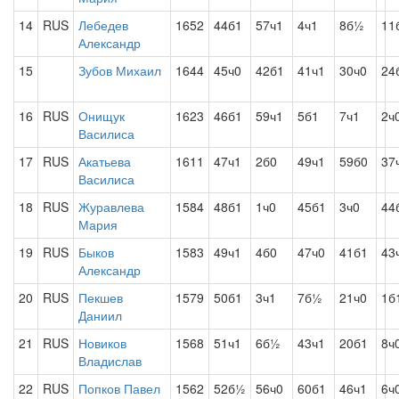
14
RUS
Лебедев
1652
44б1
57ч1
4ч1
8б½
11
Александр
15
Зубов Михаил
1644
45ч0
42б1
41ч1
30ч0
24
16
RUS
Онищук
1623
46б1
59ч1
5б1
7ч1
2ч
Василиса
17
RUS
Акатьева
1611
47ч1
2б0
49ч1
59б0
37
Василиса
18
RUS
Журавлева
1584
48б1
1ч0
45б1
3ч0
44
Мария
19
RUS
Быков
1583
49ч1
4б0
47ч0
41б1
43
Александр
20
RUS
Пекшев
1579
50б1
3ч1
7б½
21ч0
1б
Даниил
21
RUS
Новиков
1568
51ч1
6б½
43ч1
20б1
8ч
Владислав
22
RUS
Попков Павел
1562
52б½
56ч0
60б1
46ч1
6ч