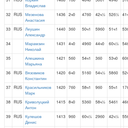
Владислав
32
RUS
Мезенова
1436
2ч0
47б0
42ч½
52б½
41
Анастасия
33
RUS
Леушин
1440
3б0
50ч1
59б0
51ч1
53
Александр
34
Марамзин
1431
4ч0
49б0
44ч0
60ч½
54
Николай
35
Алешкина
1421
5б0
54ч1
3б0
53ч0
60
Марьяна
36
RUS
Вязовиков
1420
6ч0
51б0
54ч½
58б0
52
Константин
37
RUS
Красильников
1420
7б0
58ч1
9б0
55ч1
17
Марк
38
RUS
Криволуцкий
1415
8ч0
53б0
58ч½
54б1
46
Антон
39
RUS
Кулешов
1413
9б0
60ч½
29б0
42ч½
55
Денис