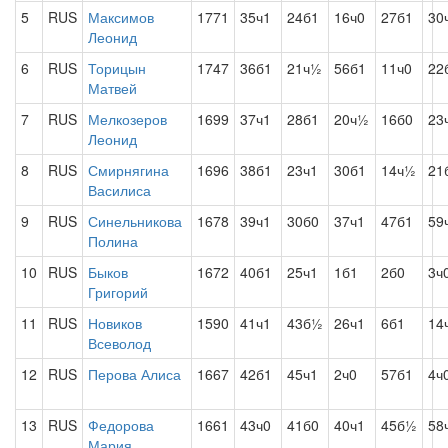
5
RUS
Максимов
1771
35ч1
24б1
16ч0
27б1
30
Леонид
6
RUS
Торицын
1747
36б1
21ч½
56б1
11ч0
22
Матвей
7
RUS
Мелкозеров
1699
37ч1
28б1
20ч½
16б0
23
Леонид
8
RUS
Смирнягина
1696
38б1
23ч1
30б1
14ч½
21
Василиса
9
RUS
Синельникова
1678
39ч1
30б0
37ч1
47б1
59
Полина
10
RUS
Быков
1672
40б1
25ч1
1б1
2б0
3ч
Григорий
11
RUS
Новиков
1590
41ч1
43б½
26ч1
6б1
14
Всеволод
12
RUS
Перова Алиса
1667
42б1
45ч1
2ч0
57б1
4ч
13
RUS
Федорова
1661
43ч0
41б0
40ч1
45б½
58
Мария