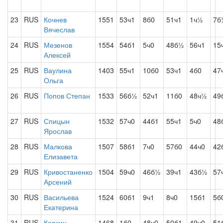
23
RUS
Кочнев
1551
53ч1
8б0
51ч1
1ч½
7б
Вячеслав
24
RUS
Мезенов
1554
54б1
5ч0
48б½
56ч1
15
Алексей
25
RUS
Ваулина
1403
55ч1
10б0
53ч1
4б0
47
Ольга
26
RUS
Попов Степан
1533
56б½
52ч1
11б0
48ч½
49
27
RUS
Спицын
1532
57ч0
44б1
55ч1
5ч0
48
Ярослав
28
RUS
Малкова
1507
58б1
7ч0
57б0
44ч0
42
Елизавета
29
RUS
Кривостаненко
1504
59ч0
46б½
39ч1
43б½
57
Арсений
30
RUS
Васильева
1524
60б1
9ч1
8ч0
15б1
5б
Екатерина
31
RUS
Коркин
1468
1б0
48ч0
50б1
49ч0
51