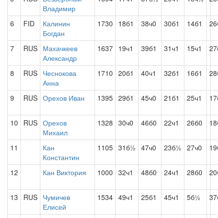
Владимир
6
FID
Калинин
1730
18б1
38ч0
30б1
14б1
26
Богдан
7
RUS
Махачкеев
1637
19ч1
39б1
31ч1
15ч1
27
Александр
8
RUS
Чеснокова
1710
20б1
40ч1
32б1
16б1
28
Анна
9
RUS
Орехов Иван
1395
29б1
45ч0
21б1
25ч1
17
10
RUS
Орехов
1328
30ч0
46б0
22ч1
26б0
18
Михаил
11
Кан
1105
31б½
47ч0
23б½
27ч0
19
Константин
12
Кан Виктория
1000
32ч1
48б0
24ч1
28б0
20
13
RUS
Чумичев
1534
49ч1
25б1
45ч1
5б½
37
Елисей