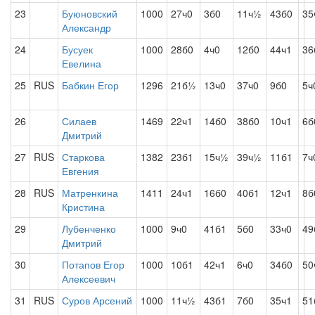
23
Буюновский
1000
27ч0
3б0
11ч½
43б0
35
Александр
24
Бусуек
1000
28б0
4ч0
12б0
44ч1
36
Евелина
25
RUS
Бабкин Егор
1296
21б½
13ч0
37ч0
9б0
5ч
26
Силаев
1469
22ч1
14б0
38б0
10ч1
6б
Дмитрий
27
RUS
Старкова
1382
23б1
15ч½
39ч½
11б1
7ч
Евгения
28
RUS
Матренкина
1411
24ч1
16б0
40б1
12ч1
8б
Кристина
29
Лубенченко
1000
9ч0
41б1
5б0
33ч0
49
Дмитрий
30
Потапов Егор
1000
10б1
42ч1
6ч0
34б0
50
Алексеевич
31
RUS
Суров Арсений
1000
11ч½
43б1
7б0
35ч1
51