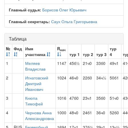
Главный судья:
Борисов Олег Юрьевич
Главный секретарь:
Саух Ольга Григорьевна
Таблица
№
Фед
Имя
R
тур
нач
участника
тур 1
тур 2
тур 3
4
ту
1
Меляев
1147
45б½
21ч0
33б0
49ч1
41
Владислав
2
Игнатовский
1024
46ч0
22б0
34ч½
50б1
42
Дмитрий
Иванович
3
Кнюпа
1016
47б0
23ч1
35б0
51ч0
43
Тимофей
4
Чернова Анна
1000
48ч0
24б1
36ч0
52б0
44
Александровна
5
RUS
Безвербный
1694
17ч1
37б½
29ч1
13ч½
25