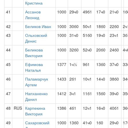
Кристина
41
Ассанов
1000
29ч0
49б1
17ч0
21ч0
1б
Леонид
42
Беликов Иван
1000
30б0
50ч1
18б0
22б0
2ч
43
Ольховский
1000
31ч0
51б0
19ч0
23ч1
3б
Денис
44
Беликова
1000
32б0
52ч0
20б0
24б0
4ч
Виктория
45
Ефимова
1377
1ч½
9б1
13б0
37ч0
33
Наталья
46
Паламарчук
1433
2б1
10ч1
14ч0
38б0
34
Артем
47
Напханенко
1412
3ч1
11б1
15б0
39ч0
35
Данил
48
RUS
Карпекина
1386
4б1
12ч1
16ч0
40б1
36
Виктория
49
Сахаровский
1000
13б0
41ч0
1б0
29ч0
17