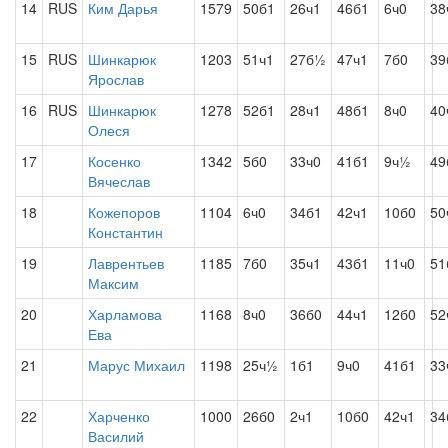
14
RUS
Ким Дарья
1579
50б1
26ч1
46б1
6ч0
38
15
RUS
Шинкарюк
1203
51ч1
27б½
47ч1
7б0
39
Ярослав
16
RUS
Шинкарюк
1278
52б1
28ч1
48б1
8ч0
40
Олеся
17
Косенко
1342
5б0
33ч0
41б1
9ч½
49
Вячеслав
18
Кожепоров
1104
6ч0
34б1
42ч1
10б0
50
Константин
19
Лаврентьев
1185
7б0
35ч1
43б1
11ч0
51
Максим
20
Харламова
1168
8ч0
36б0
44ч1
12б0
52
Ева
21
Марус Михаил
1198
25ч½
1б1
9ч0
41б1
33
22
Харченко
1000
26б0
2ч1
10б0
42ч1
34
Василий