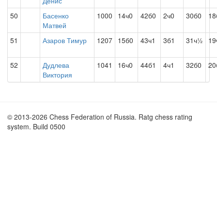
Денис
50
Басенко
1000
14ч0
42б0
2ч0
30б0
18
Матвей
51
Азаров Тимур
1207
15б0
43ч1
3б1
31ч½
19
52
Дудлева
1041
16ч0
44б1
4ч1
32б0
20
Виктория
© 2013-2026 Chess Federation of Russia. Ratg chess rating
system. Build 0500