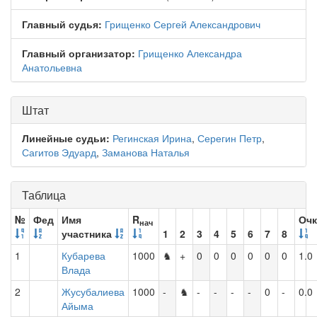
Главный судья:
Грищенко Сергей Александрович
Главный организатор:
Грищенко Александра
Анатольевна
Штат
Линейные судьи:
Регинская Ирина
,
Серегин Петр
,
Сагитов Эдуард
,
Заманова Наталья
Таблица
№
Фед
Имя
R
Оч
нач
участника
1
2
3
4
5
6
7
8
1
Кубарева
1000
♞
+
0
0
0
0
0
0
1.0
Влада
2
Жусубалиева
1000
-
♞
-
-
-
-
0
-
0.0
Айыма