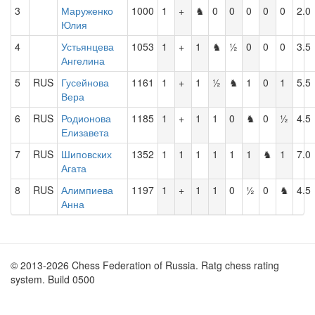
3
Маруженко
1000
1
+
♞
0
0
0
0
0
2.0
Юлия
4
Устьянцева
1053
1
+
1
♞
½
0
0
0
3.5
Ангелина
5
RUS
Гусейнова
1161
1
+
1
½
♞
1
0
1
5.5
Вера
6
RUS
Родионова
1185
1
+
1
1
0
♞
0
½
4.5
Елизавета
7
RUS
Шиповских
1352
1
1
1
1
1
1
♞
1
7.0
Агата
8
RUS
Алимпиева
1197
1
+
1
1
0
½
0
♞
4.5
Анна
© 2013-2026 Chess Federation of Russia. Ratg chess rating
system. Build 0500