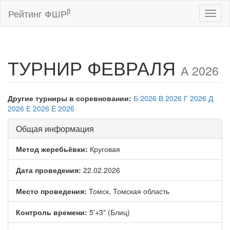
β
Рейтинг ФШР
Toggl
naviga
ТУРНИР ФЕВРАЛЯ
А 2026
Другие турниры в соревновании:
Б 2026
В 2026
Г 2026
Д
2026
Е 2026
Ё 2026
Общая информация
Метод жеребьёвки:
Круговая
Дата проведения:
22.02.2026
Место проведения:
Томск, Томская область
Контроль времени:
5'+3" (Блиц)