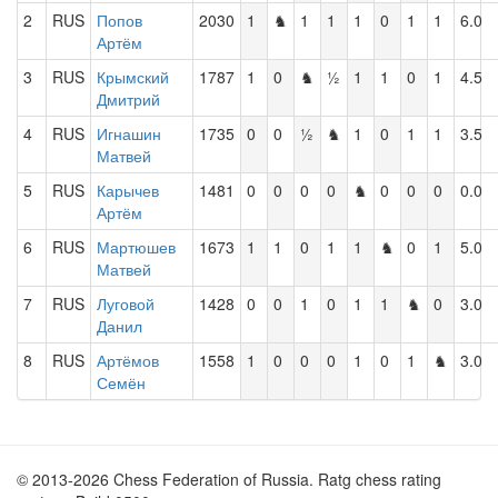
2
RUS
Попов
2030
1
♞
1
1
1
0
1
1
6.0
Артём
3
RUS
Крымский
1787
1
0
♞
½
1
1
0
1
4.5
Дмитрий
4
RUS
Игнашин
1735
0
0
½
♞
1
0
1
1
3.5
Матвей
5
RUS
Карычев
1481
0
0
0
0
♞
0
0
0
0.0
Артём
6
RUS
Мартюшев
1673
1
1
0
1
1
♞
0
1
5.0
Матвей
7
RUS
Луговой
1428
0
0
1
0
1
1
♞
0
3.0
Данил
8
RUS
Артёмов
1558
1
0
0
0
1
0
1
♞
3.0
Семён
© 2013-2026 Chess Federation of Russia. Ratg chess rating