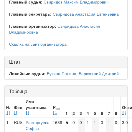
Главный судья:
Свиридов Максим Владимирович
Главный секретарь:
Свиридова Анастасия Евгеньевна
Главный организатор:
Свиридова Анастасия
Владимировна
Ссылка на сайт организатора
Штат
Линейные судьи:
Букина Полина
,
Барковский Дмитрий
Таблица
Имя
№
Фед
участника
R
Очк
нач
1
2
3
4
5
6
7
8
1
RUS
Расторгуева
1636
♞
0
0
1
1
0
1
0
3.0
Софья