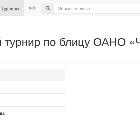
Турниры
API
 турнир по блицу ОАНО «
ква