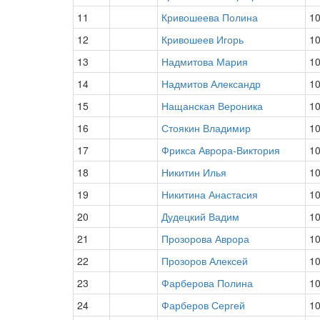
11
Кривошеева Полина
1
12
Кривошеев Игорь
1
13
Надмитова Мария
1
14
Надмитов Александр
1
15
Нащанская Вероника
1
16
Стоякин Владимир
1
17
Фрикса Аврора-Виктория
1
18
Никитин Илья
1
19
Никитина Анастасия
1
20
Дудецкий Вадим
1
21
Прозорова Аврора
1
22
Прозоров Алексей
1
23
Фарберова Полина
1
24
Фарберов Сергей
1