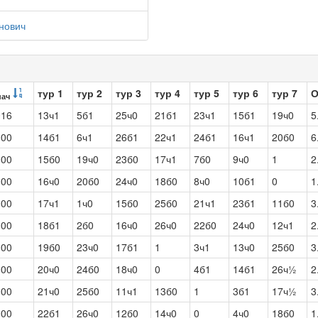
нович
тур 1
тур 2
тур 3
тур 4
тур 5
тур 6
тур 7
О
нач
016
13ч1
5б1
25ч0
21б1
23ч1
15б1
19ч0
5
000
14б1
6ч1
26б1
22ч1
24б1
16ч1
20б0
6
000
15б0
19ч0
23б0
17ч1
7б0
9ч0
1
2
000
16ч0
20б0
24ч0
18б0
8ч0
10б1
0
1
000
17ч1
1ч0
15б0
25б0
21ч1
23б1
11б0
3
000
18б1
2б0
16ч0
26ч0
22б0
24ч0
12ч1
2
000
19б0
23ч0
17б1
1
3ч1
13ч0
25б0
3
000
20ч0
24б0
18ч0
0
4б1
14б1
26ч½
2
000
21ч0
25б0
11ч1
13б0
1
3б1
17ч½
3
000
22б1
26ч0
12б0
14ч0
0
4ч0
18б0
1