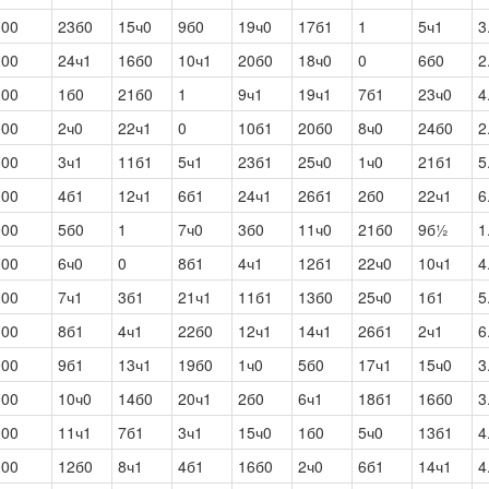
000
23б0
15ч0
9б0
19ч0
17б1
1
5ч1
3
000
24ч1
16б0
10ч1
20б0
18ч0
0
6б0
2
000
1б0
21б0
1
9ч1
19ч1
7б1
23ч0
4
000
2ч0
22ч1
0
10б1
20б0
8ч0
24б0
2
000
3ч1
11б1
5ч1
23б1
25ч0
1ч0
21б1
5
000
4б1
12ч1
6б1
24ч1
26б1
2б0
22ч1
6
000
5б0
1
7ч0
3б0
11ч0
21б0
9б½
1
000
6ч0
0
8б1
4ч1
12б1
22ч0
10ч1
4
000
7ч1
3б1
21ч1
11б1
13б0
25ч0
1б1
5
000
8б1
4ч1
22б0
12ч1
14ч1
26б1
2ч1
6
000
9б1
13ч1
19б0
1ч0
5б0
17ч1
15ч0
3
000
10ч0
14б0
20ч1
2б0
6ч1
18б1
16б0
3
000
11ч1
7б1
3ч1
15ч0
1б0
5ч0
13б1
4
000
12б0
8ч1
4б1
16б0
2ч0
6б1
14ч1
4