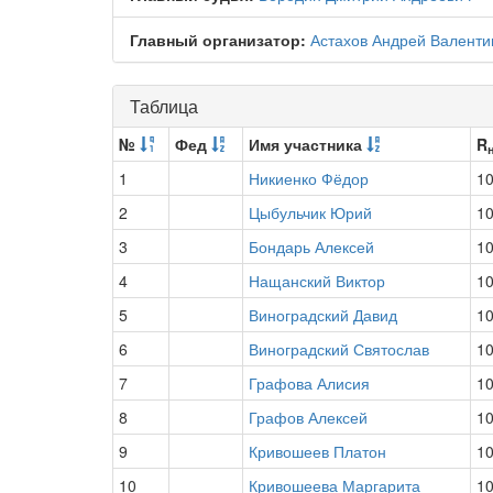
Главный организатор:
Астахов Андрей Валенти
Таблица
№
Фед
Имя участника
R
1
Никиенко Фёдор
1
2
Цыбульчик Юрий
1
3
Бондарь Алексей
1
4
Нащанский Виктор
1
5
Виноградский Давид
1
6
Виноградский Святослав
1
7
Графова Алисия
1
8
Графов Алексей
1
9
Кривошеев Платон
1
10
Кривошеева Маргарита
1