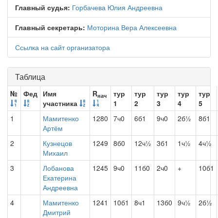
Главный судья:
Горбачева Юлия Андреевна
Главный секретарь:
Моторина Вера Алексеевна
Ссылка на сайт организатора
Таблица
№
Фед
Имя
R
тур
тур
тур
тур
тур
нач
участника
1
2
3
4
5
1
Мамитенко
1280
7ч0
6б1
9ч0
2б½
8б1
Артём
2
Кузнецов
1249
8б0
12ч½
3б1
1ч½
4ч½
Михаил
3
Лобанова
1245
9ч0
11б0
2ч0
+
10б1
Екатерина
Андреевна
4
Мамитенко
1241
10б1
8ч1
13б0
9ч½
2б½
Дмитрий