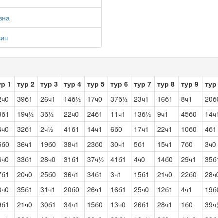
вна
вич
ур 1
тур 2
тур 3
тур 4
тур 5
тур 6
тур 7
тур 8
тур 9
тур
2ч0
39б1
26ч1
14б½
17ч0
37б½
23ч1
16б1
8ч1
20б
3б1
19ч½
3б½
22ч0
24б1
11ч1
13б½
9ч1
45б0
14ч
4ч0
32б1
2ч½
41б1
14ч1
6б0
17ч1
22ч1
10б0
4б1
5б0
36ч1
19б0
38ч1
23б0
30ч1
5б1
15ч1
7б0
3ч0
6ч0
33б1
28ч0
31б1
37ч½
41б1
4ч0
14б0
29ч1
35б
7б1
20ч0
25б0
36ч1
34б1
3ч1
15б1
21ч0
22б0
28ч
8ч0
35б1
31ч1
20б0
26ч1
16б1
25ч0
12б1
4ч1
19б
9б1
21ч0
30б1
34ч1
15б0
13ч0
26б1
28ч1
1б0
39ч