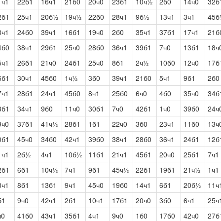
1ч1
22б1
16ч1
21б0
20ч0
23б1
10ч½
2б0
14ч0
32б
2б1
25ч1
20б½
19ч½
22б0
28ч1
9б½
13ч1
3ч1
45б
3ч1
24б0
39ч1
16б1
19ч0
2б0
35ч1
37б1
17ч1
21б
4б0
38ч1
29б1
25ч0
28б0
36ч1
39б1
7ч0
13б1
18ч
5ч1
26б1
21ч0
24б1
25ч0
8б1
2ч½
10б0
12ч0
17б
6б1
30ч1
45б0
1ч½
3б0
39ч1
21б0
5ч1
9б1
2б0
7ч1
28б1
24ч1
45б0
8ч1
25б0
6ч0
4б0
35ч0
34б
8б1
34ч1
9б0
11ч0
30б1
7ч0
42б1
1ч0
39б0
24ч
9ч0
37б1
41ч½
28б1
1б1
22ч0
3б0
23ч1
11б0
13ч
0б1
45ч0
34б0
42ч1
39б0
38ч1
28б0
36ч1
24б1
12б
1ч1
2б½
4ч1
10б½
11б1
21ч1
45б1
20ч0
25б1
7ч1
2б1
6б1
10ч½
7ч1
9б1
45ч½
22б1
19б1
21ч½
1ч1
3ч1
8б1
13б1
9ч1
45ч0
19б0
14ч1
6б1
20б½
11ч
б1
9ч0
42ч1
2б1
10ч1
17б1
20ч0
3б0
6ч1
25ч
ч0
41б0
43ч1
35б1
4ч1
9ч0
1б0
17б0
42ч0
27б