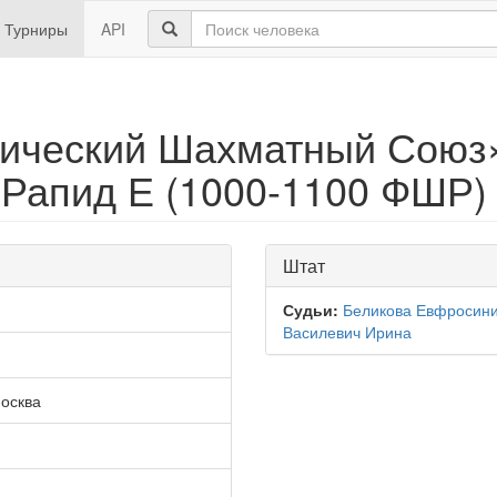
Турниры
API
гический Шахматный Союз
. Рапид Е (1000-1100 ФШР
Штат
Судьи:
Беликова Евфросин
Василевич Ирина
Москва