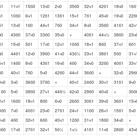
б1
11ч1
15б0
13ч0
2ч0
35б0
32ч1
42б1
18ч0
16б
ч1
10б0
6ч1
12б1
13б1
15ч1
7б1
45ч0
19ч0
22б
б1
13ч0
1б0
44ч1
7б0
34ч1
8ч0
35б0
41б1
42ч
ч0
43б0
37ч0
33б0
35ч0
+
40б1
44ч½
38б0
23ч
б1
15ч0
5б1
17ч0
12ч1
10б0
18ч1
8б0
37ч1
6б1
ч0
44б1
12ч0
39б0
41ч0
43б½
33ч1
38б1
5б0
31ч
4ч1
14б0
8ч0
43б1
16ч0
4б0
34ч0
32б0
40б1
33ч
б0
40ч1
7б0
5ч0
42б0
44ч1
36б0
+
32ч0
29б
0ч0
3ч0
36б0
37б0
+
40ч1
24б0
30ч1
31б1
9ч0
1б0
5ч0
38б0
27ч1
44б½
42ч0
29б0
40ч0
+
30б
2ч1
16б0
18ч1
8б0
6ч0
26б0
30б1
39ч0
36б1
15ч
3б0
7ч0
40б1
23ч0
27б1
24ч1
11б0
26ч1
15б1
5ч0
4ч0
4б0
32ч1
6б0
40ч1
12б0
31ч1
18б0
34ч0
+
5б0
17ч0
27б1
32ч1
5б½
1ч½
41б1
11ч0
28б0
43ч