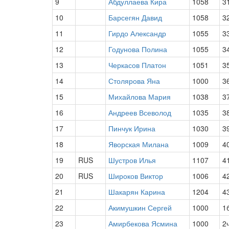
9
Абдуллаева Кира
1058
3
10
Барсегян Давид
1058
3
11
Гирдо Александр
1055
3
12
Годунова Полина
1055
3
13
Черкасов Платон
1051
3
14
Столярова Яна
1000
3
15
Михайлова Мария
1038
3
16
Андреев Всеволод
1035
3
17
Пинчук Ирина
1030
3
18
Яворская Милана
1009
4
19
RUS
Шустров Илья
1107
4
20
RUS
Широков Виктор
1006
4
21
Шакарян Карина
1204
4
22
Акимушкин Сергей
1000
1
23
Амирбекова Ясмина
1000
2