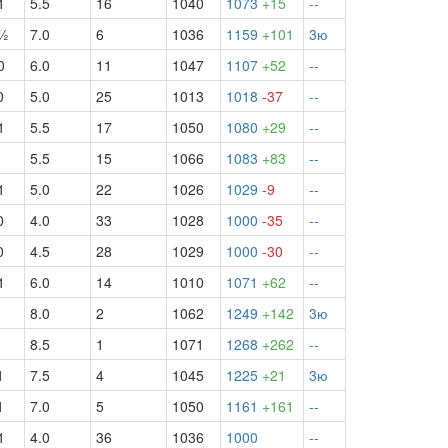
1
5.5
16
1040
1073
+15
--
½
7.0
6
1036
1159
+101
3ю
0
6.0
11
1047
1107
+52
--
0
5.0
25
1013
1018
-37
--
1
5.5
17
1050
1080
+29
--
5.5
15
1066
1083
+83
--
1
5.0
22
1026
1029
-9
--
0
4.0
33
1028
1000
-35
--
0
4.5
28
1029
1000
-30
--
1
6.0
14
1010
1071
+62
--
8.0
2
1062
1249
+142
3ю
8.5
1
1071
1268
+262
--
1
7.5
4
1045
1225
+21
3ю
1
7.0
5
1050
1161
+161
--
1
4.0
36
1036
1000
--