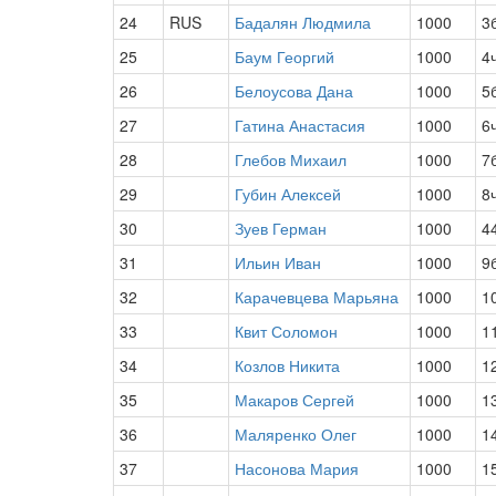
24
RUS
Бадалян Людмила
1000
3
25
Баум Георгий
1000
4
26
Белоусова Дана
1000
5
27
Гатина Анастасия
1000
6
28
Глебов Михаил
1000
7
29
Губин Алексей
1000
8
30
Зуев Герман
1000
4
31
Ильин Иван
1000
9
32
Карачевцева Марьяна
1000
1
33
Квит Соломон
1000
1
34
Козлов Никита
1000
1
35
Макаров Сергей
1000
1
36
Маляренко Олег
1000
1
37
Насонова Мария
1000
1