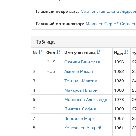
Главный секретарь:
Симнанская Елена Андрее
Главный организатор:
Моисеев Сергей Сергее
Таблица
№
Фед
Имя участника
R
т
нач
1
RUS
Оленин Вячеслав
1096
2
2
RUS
Акимов Роман
1092
2
3
Тетерин Максим
1089
2
4
Макаров Платон
1088
2
5
Манжосов Александр
1078
2
6
Пичкова София
1069
2
7
Черкасов Марк
1067
2
8
Келехсаев Андрей
1061
2