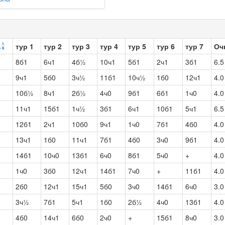
тур 1
тур 2
тур 3
тур 4
тур 5
тур 6
тур 7
Оч
8б1
6ч1
4б½
10ч1
5б1
2ч1
3б1
6.5
9ч1
5б0
3ч½
11б1
10ч½
1б0
12ч1
4.0
10б½
8ч1
2б½
4ч0
9б1
6б1
1ч0
4.0
11ч1
15б1
1ч½
3б1
6ч1
10б1
5ч1
6.5
12б1
2ч1
10б0
9ч1
1ч0
7б1
4б0
4.0
13ч1
1б0
11ч1
7б1
4б0
3ч0
9б1
4.0
14б1
10ч0
13б1
6ч0
8б1
5ч0
+
4.0
1ч0
3б0
12ч1
14б1
7ч0
+
11б1
4.0
2б0
12ч1
15ч1
5б0
3ч0
14б1
6ч0
3.0
3ч½
7б1
5ч1
1б0
2б½
4ч0
13б1
4.0
4б0
14ч1
6б0
2ч0
+
15б1
8ч0
3.0