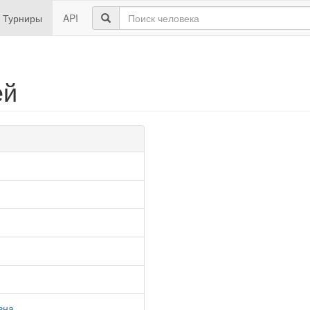
Турниры
API
ей
вна