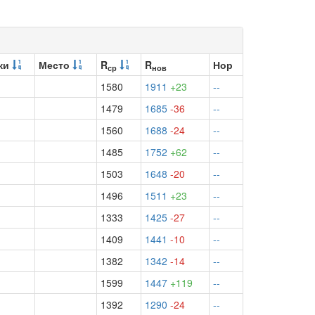
ки
Место
R
R
Нор
ср
нов
1580
1911
+23
--
1479
1685
-36
--
1560
1688
-24
--
1485
1752
+62
--
1503
1648
-20
--
1496
1511
+23
--
1333
1425
-27
--
1409
1441
-10
--
1382
1342
-14
--
1599
1447
+119
--
1392
1290
-24
--