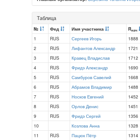
Таблица
№
Фед
Имя участника
R
нач
1
RUS
Сергеев Игорь
1888
2
RUS
Лифантов Александр
1721
3
RUS
Кравец Владислав
1712
4
RUS
Фридэ Александр
1690
5
RUS
Самбуров Савелий
1668
6
RUS
Абрамов Владимир
1488
7
RUS
Носков Евгений
1452
8
RUS
Орлов Денис
1451
9
RUS
Фридэ Сергей
1356
10
Козлова Анна
1328
11
RUS
Пацюк Пётр
1314