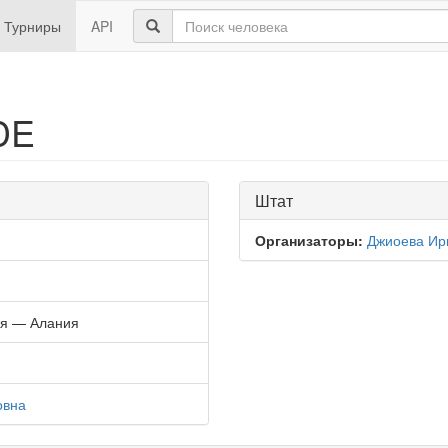
Турниры
API
DE
Штат
Организаторы:
Джиоева Ир
ия — Алания
овна