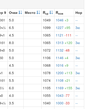
ур 9
Очки
Место
R
R
Нор
ср
нов
0б1
5.0
1049
1046
+3
--
0ч½
6.5
1099
1227
+95
3ю
9ч1
4.5
1065
1121
-111
--
1б1
8.0
1065
1313
+120
3ю
3ч0
5.0
1072
1132
-48
--
б0
5.0
1106
1146
+4
3ю
4.5
1068
1016
+9
--
ч1
6.5
1078
1200
+113
3ю
1б1
5.5
1074
1108
+21
--
б½
6.0
1105
1169
+155
3ю
ч0
4.0
1055
1043
-77
--
4ч½
3.5
1040
1000
-33
--