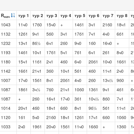
R
тур 1
тур 2
тур 3
тур 4
тур 5
тур 6
тур 7
тур 8
т
нач
1043
11ч0
17б0
15ч0
+
14б1
3ч1
21б0
18ч1
2
1132
12б1
9ч1
5б0
3ч1
17б1
7ч1
4ч0
6б1
1
1232
13ч1
8б½
6ч1
2б0
9ч0
1б0
16ч0
+
1
1193
14б1
10ч1
17б1
5ч1
7б1
6ч1
2б1
8ч0
2
1180
15ч1
11б1
2ч1
4б0
6ч0
20б1
10ч0
16б1
1
1142
16б1
21ч1
3б0
10ч1
5б1
4б0
11ч1
2ч0
8
1007
17ч0
15б1
8ч1
20б1
4ч0
2б0
13ч½
9б0
+
1087
18б1
3ч½
7б0
21ч1
10б0
13б1
9ч1
4б1
6
1087
+
2б0
16ч1
17ч0
3б1
10ч½
8б0
7ч1
1
1014
20ч1
4б0
18ч1
6б0
8ч1
9б½
5б1
11ч1
2
1120
1б1
5ч0
21б0
18ч1
12б1
17ч1
6б0
10б0
9
1033
2ч0
19б1
20ч0
15б1
11ч0
16б0
+
13б0
1