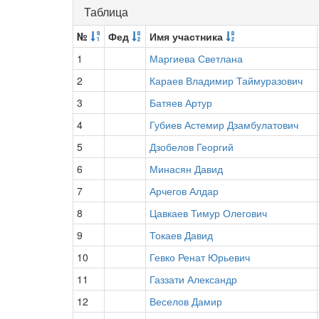
Таблица
№
Фед
Имя участника
1
Маргиева Светлана
2
Караев Владимир Таймуразович
3
Батяев Артур
4
Губиев Астемир Дзамбулатович
5
Дзобелов Георгий
6
Минасян Давид
7
Арчегов Алдар
8
Цавкаев Тимур Олегович
9
Токаев Давид
10
Гевко Ренат Юрьевич
11
Газзати Александр
12
Веселов Дамир