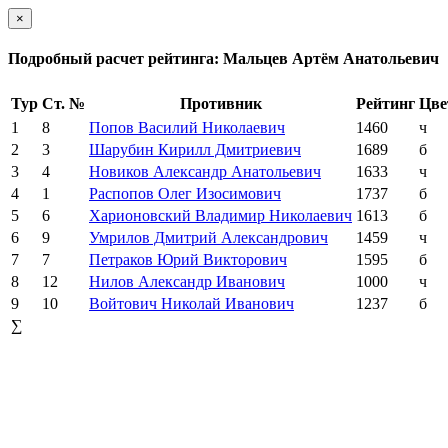
×
Подробный расчет рейтинга: Мальцев Артём Анатольевич
Тур
Ст. №
Противник
Рейтинг
Цве
1
8
Попов Василий Николаевич
1460
ч
2
3
Шарубин Кирилл Дмитриевич
1689
б
3
4
Новиков Александр Анатольевич
1633
ч
4
1
Распопов Олег Изосимович
1737
б
5
6
Харионовский Владимир Николаевич
1613
б
6
9
Умрилов Дмитрий Александрович
1459
ч
7
7
Петраков Юрий Викторович
1595
б
8
12
Нилов Александр Иванович
1000
ч
9
10
Войтович Николай Иванович
1237
б
∑