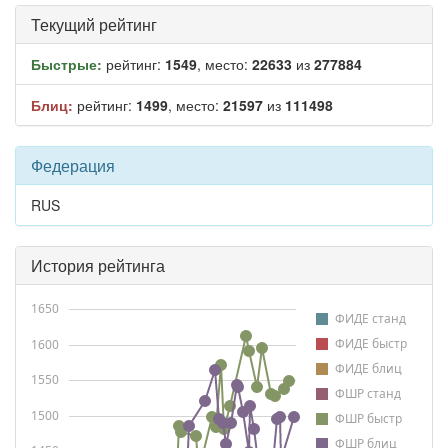
Текущий рейтинг
Быстрые:
рейтинг:
1549
, место:
22633
из
277884
Блиц:
рейтинг:
1499
, место:
21597
из
111498
Федерация
RUS
История рейтинга
1650
ФИДЕ станд
ФИДЕ быстр
1600
ФИДЕ блиц
1550
ФШР станд
1500
ФШР быстр
ФШР блиц