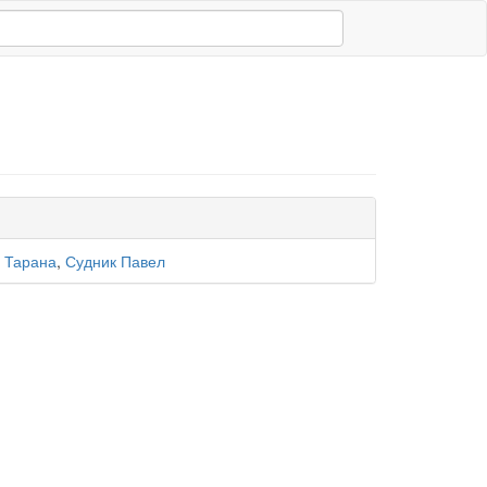
 Тарана
,
Судник Павел