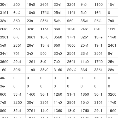
30ч1
2б0
19ч0
26б1
23ч1
32б1
9ч0
11б0
15ч1
31б1
6ч½
10ч0
17б½
25ч1
11б1
5ч0
16б-
0
32ч1
3б0
23ч1
25б1
5ч½
9б0
35ч1
2б½
7ч0
26ч1
5б0
32ч1
11б1
8б0
10ч0
24б1
6ч0
12б0
33б1
8ч0
36б1
10ч0
35б0
17ч1
32б1
13ч+
11ч0
5ч0
28б1
26ч1
13ч½
6б0
16б0
25ч1
19ч1
24б1
34ч1
7б1
3ч0
5б0
32ч0
25б1
23ч1
35б1
8ч1
36б0
29ч1
12б1
8ч0
7ч0
26б1
11ч0
17б0
25ч1
1б0
30б1
11ч0
35ч0
31б0
29ч½
36б1
33б1
28ч1
4ч-
0
0
0
0
0
0
0
0
3ч-
0
0
0
0
0
0
0
0
6б0
33ч1
14б0
36ч1
12б0
31ч1
18б0
30ч1
32б0
7ч0
32б0
30ч1
33б1
11ч0
28б1
15ч0
31б1
17ч0
8б0
35ч1
27б1
14ч0
13б0
18ч0
17б0
29ч1
19б0