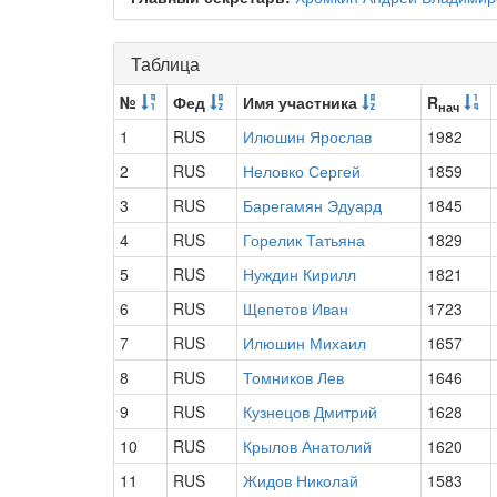
Таблица
№
Фед
Имя участника
R
нач
1
RUS
Илюшин Ярослав
1982
2
RUS
Неловко Сергей
1859
3
RUS
Барегамян Эдуард
1845
4
RUS
Горелик Татьяна
1829
5
RUS
Нуждин Кирилл
1821
6
RUS
Щепетов Иван
1723
7
RUS
Илюшин Михаил
1657
8
RUS
Томников Лев
1646
9
RUS
Кузнецов Дмитрий
1628
10
RUS
Крылов Анатолий
1620
11
RUS
Жидов Николай
1583