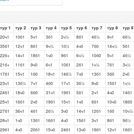
тур 1
тур 2
тур 3
тур 4
тур 5
тур 6
тур 7
тур 8
тур 9
20ч1
10б1
5ч1
3б1
2ч½
8б1
4б½
9ч1
6б½
35б1
12ч1
8б1
9ч½
1б½
4ч0
7б0
14ч½
5б1
22б+
14ч1
18б1
1ч0
9б1
6ч½
10б0
5ч1
4б½
21б+
11б1
9ч0
6ч1
10б1
2б1
1ч½
7б1
3ч½
17б1
15ч1
1б0
18ч1
14б½
7ч0
13б1
3б0
2ч0
23ч1
13б½
7ч1
4б0
17ч1
3б½
8ч0
15б1
1ч½
24б1
18ч0
6б0
31ч1
19б1
5б1
2ч1
4ч0
14б1
25ч1
16б1
2ч0
19б1
15ч1
1ч0
6б1
10ч0
18б0
27б1
36ч1
4б1
2б½
3ч0
14ч1
12б1
1б0
10ч½
28ч1
1ч0
13б1
16б1
4ч0
15б1
3ч1
8б1
9б½
29б1
4ч0
20б1
15ч0
24б1
13ч0
19б1
12ч1
16б1