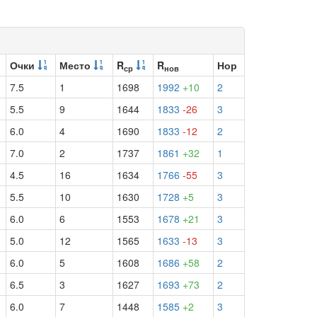
Очки
Место
R
R
Нор
ср
нов
7.5
1
1698
1992
+10
2
5.5
9
1644
1833
-26
3
6.0
4
1690
1833
-12
2
7.0
2
1737
1861
+32
1
4.5
16
1634
1766
-55
3
5.5
10
1630
1728
+5
3
6.0
6
1553
1678
+21
3
5.0
12
1565
1633
-13
3
6.0
5
1608
1686
+58
2
6.5
3
1627
1693
+73
2
6.0
7
1448
1585
+2
3