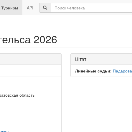
Турниры
API
гельса 2026
Штат
Линейные судьи:
Падарова
ратовская область
ович