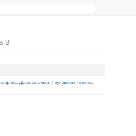
а В
катерина
,
Дранова Ольга
,
Неупокоева Татьяна
,