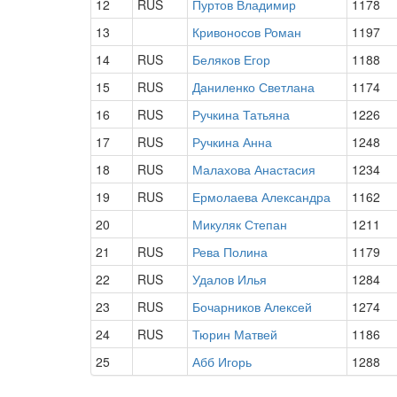
12
RUS
Пуртов Владимир
1178
13
Кривоносов Роман
1197
14
RUS
Беляков Егор
1188
15
RUS
Даниленко Светлана
1174
16
RUS
Ручкина Татьяна
1226
17
RUS
Ручкина Анна
1248
18
RUS
Малахова Анастасия
1234
19
RUS
Ермолаева Александра
1162
20
Микуляк Степан
1211
21
RUS
Рева Полина
1179
22
RUS
Удалов Илья
1284
23
RUS
Бочарников Алексей
1274
24
RUS
Тюрин Матвей
1186
25
Абб Игорь
1288