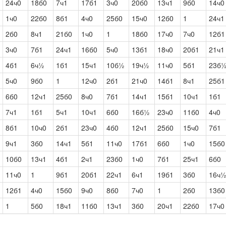
24ч0
18б0
7ч1
17б1
3ч0
20б0
13ч1
9б0
14ч0
1ч0
22б0
8б1
4ч0
25б0
15ч0
12б0
1
24ч1
2б0
8ч1
21б0
1ч0
1
18б0
17ч0
7ч0
12б1
3ч0
7б1
24ч1
16б0
5ч0
13б1
18ч0
20б1
21ч1
4б1
6ч½
1б1
15ч1
10б½
19ч½
11ч0
5б1
23б
5ч0
9б0
1
12ч0
2б1
21ч0
14б1
8ч1
25б1
6б0
12ч1
25б0
8ч0
7б1
14ч1
15б1
10ч1
1б1
7ч1
1б1
5ч1
10ч1
6б0
16б½
23ч0
11б0
4ч0
8б1
10ч0
2б1
23ч0
4б0
12ч1
25б0
15ч0
7б1
9ч1
3б0
14ч1
5б1
11ч0
17б1
6б0
1ч0
15б0
10б0
13ч1
4б1
2ч1
23б0
1ч0
7б1
25ч1
6б0
11ч0
1
9б1
20б1
22ч1
6ч1
19б1
3б0
16ч
12б1
4ч0
15б0
9ч0
8б0
7ч0
1
2б0
13б0
1
5б0
18ч1
11б0
13ч1
3б0
20ч1
22б0
17ч0