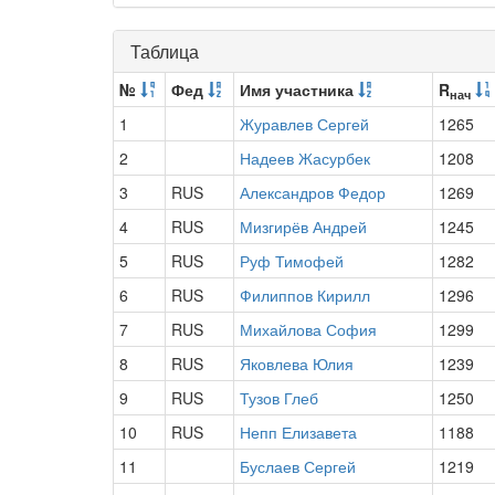
Таблица
№
Фед
Имя участника
R
нач
1
Журавлев Сергей
1265
2
Надеев Жасурбек
1208
3
RUS
Александров Федор
1269
4
RUS
Мизгирёв Андрей
1245
5
RUS
Руф Тимофей
1282
6
RUS
Филиппов Кирилл
1296
7
RUS
Михайлова София
1299
8
RUS
Яковлева Юлия
1239
9
RUS
Тузов Глеб
1250
10
RUS
Непп Елизавета
1188
11
Буслаев Сергей
1219