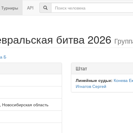
Турниры
API
евральская битва 2026
Групп
а Б
Штат
Линейные судьи:
Конева Е
Игнатов Сергей
2, Новосибирская область