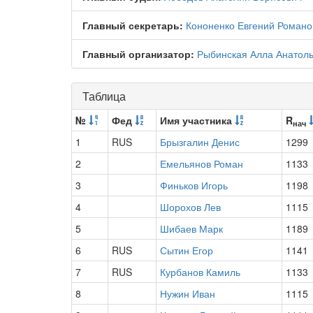
Главный секретарь:
Кононенко Евгений Романо
Главный организатор:
Рыбинская Алла Анатол
Таблица
№
Фед
Имя участника
R
нач
1
RUS
Брызгалин Денис
1299
2
Емельянов Роман
1133
3
Финьков Игорь
1198
4
Шорохов Лев
1115
5
Шибаев Марк
1189
6
RUS
Сытин Егор
1141
7
RUS
Курбанов Камиль
1133
8
Нужин Иван
1115