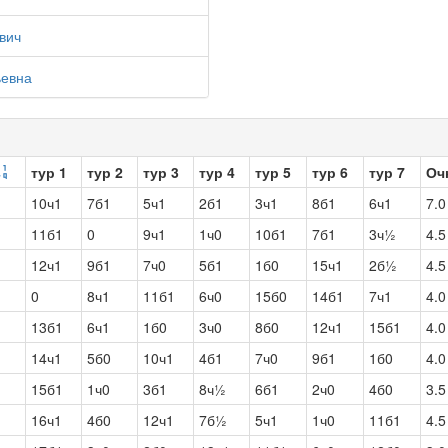
вич
ьевна
тур 1
тур 2
тур 3
тур 4
тур 5
тур 6
тур 7
Оч
10ч1
7б1
5ч1
2б1
3ч1
8б1
6ч1
7.0
11б1
0
9ч1
1ч0
10б1
7б1
3ч½
4.5
12ч1
9б1
7ч0
5б1
1б0
15ч1
2б½
4.5
0
8ч1
11б1
6ч0
15б0
14б1
7ч1
4.0
13б1
6ч1
1б0
3ч0
8б0
12ч1
15б1
4.0
14ч1
5б0
10ч1
4б1
7ч0
9б1
1б0
4.0
15б1
1ч0
3б1
8ч½
6б1
2ч0
4б0
3.5
16ч1
4б0
12ч1
7б½
5ч1
1ч0
11б1
4.5