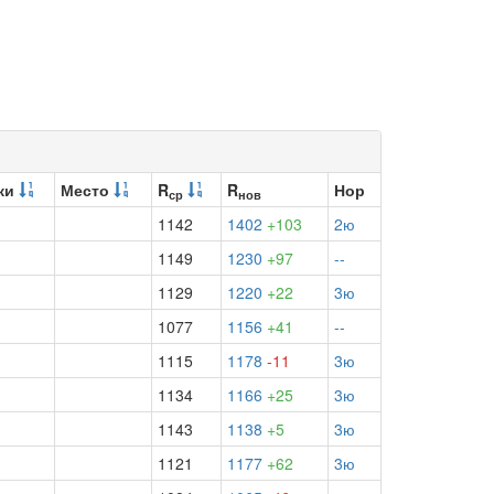
ки
Место
R
R
Нор
ср
нов
1142
1402
+103
2ю
1149
1230
+97
--
1129
1220
+22
3ю
1077
1156
+41
--
1115
1178
-11
3ю
1134
1166
+25
3ю
1143
1138
+5
3ю
1121
1177
+62
3ю