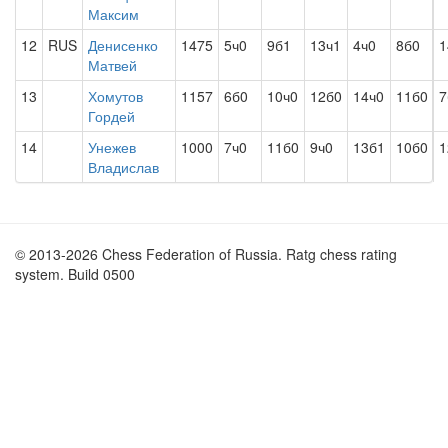
Максим
12
RUS
Денисенко
1475
5ч0
9б1
13ч1
4ч0
8б0
1
Матвей
13
Хомутов
1157
6б0
10ч0
12б0
14ч0
11б0
7
Гордей
14
Унежев
1000
7ч0
11б0
9ч0
13б1
10б0
1
Владислав
© 2013-2026 Chess Federation of Russia. Ratg chess rating
system. Build 0500