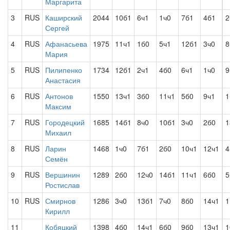
Маргарита
3
RUS
Каширский
2044
10б1
6ч1
1ч0
7б1
4б1
2
Сергей
4
RUS
Афанасьева
1975
11ч1
1б0
5ч1
12б1
3ч0
8
Мария
5
RUS
Пилипенко
1734
12б1
2ч1
4б0
6ч1
1ч0
9
Анастасия
6
RUS
Антонов
1550
13ч1
3б0
11ч1
5б0
9ч1
1
Максим
7
RUS
Городецкий
1685
14б1
8ч0
10б1
3ч0
2б0
1
Михаил
8
RUS
Ларин
1468
1ч0
7б1
2б0
10ч1
12ч1
Семён
9
RUS
Вершинин
1289
2б0
12ч0
14б1
11ч1
6б0
5
Ростислав
10
RUS
Смирнов
1286
3ч0
13б1
7ч0
8б0
14ч1
1
Кирилл
11
Кобяцкий
1398
4б0
14ч1
6б0
9б0
13ч1
1