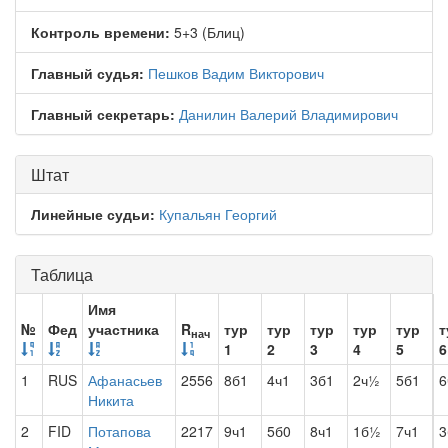
Контроль времени:
5+3 (Блиц)
Главный судья:
Пешков Вадим Викторович
Главный секретарь:
Данилин Валерий Владимирович
Штат
Линейные судьи:
Купальян Георгий
Таблица
Имя
№
Фед
участника
R
тур
тур
тур
тур
тур
т
нач
1
2
3
4
5
6
1
RUS
Афанасьев
2556
8б1
4ч1
3б1
2ч½
5б1
6
Никита
2
FID
Потапова
2217
9ч1
5б0
8ч1
1б½
7ч1
3