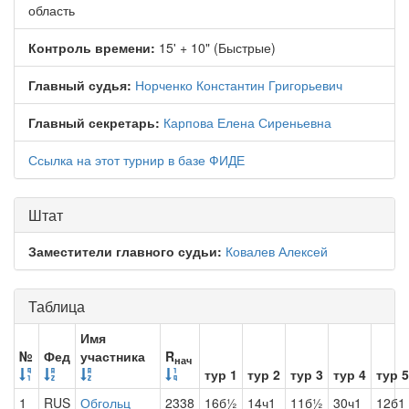
область
Контроль времени:
15' + 10" (Быстрые)
Главный судья:
Норченко Константин Григорьевич
Главный секретарь:
Карпова Елена Сиреньевна
Ссылка на этот турнир в базе ФИДЕ
Штат
Заместители главного судьи:
Ковалев Алексей
Таблица
Имя
№
Фед
участника
R
нач
тур 1
тур 2
тур 3
тур 4
тур 5
1
RUS
Обгольц
2338
16б½
14ч1
11б½
30ч1
12б1