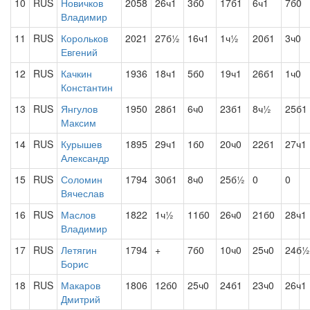
10
RUS
Новичков
2058
26ч1
3б0
17б1
6ч1
7б0
Владимир
11
RUS
Корольков
2021
27б½
16ч1
1ч½
20б1
3ч0
Евгений
12
RUS
Качкин
1936
18ч1
5б0
19ч1
26б1
1ч0
Константин
13
RUS
Янгулов
1950
28б1
6ч0
23б1
8ч½
25б1
Максим
14
RUS
Курышев
1895
29ч1
1б0
20ч0
22б1
27ч1
Александр
15
RUS
Соломин
1794
30б1
8ч0
25б½
0
0
Вячеслав
16
RUS
Маслов
1822
1ч½
11б0
26ч0
21б0
28ч1
Владимир
17
RUS
Летягин
1794
+
7б0
10ч0
25ч0
24б½
Борис
18
RUS
Макаров
1806
12б0
25ч0
24б1
23ч0
26ч1
Дмитрий