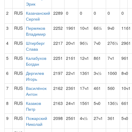
Эрик
2
RUS
Казачанский
2289
0
0
0
0
0
Сергей
3
RUS
Пермяков
2252
19б1
10ч1
6б½
9ч0
11б1
Владимир
4
RUS
Штирберг
2217
20ч1
9б½
7ч0
27б½
29б1
Слава
5
RUS
Калабухов
2251
21б1
12ч1
8б1
7ч1
9б1
Богдан
6
RUS
Дергилев
2197
22ч1
13б1
3ч½
10б0
8ч0
Игорь
7
RUS
Василёнок
2162
23б1
17ч1
4б1
5б0
10ч1
Антон
8
RUS
Казаков
2163
24ч1
15б1
5ч0
13б½
6б1
Петр
9
RUS
Пожарский
2098
25б1
4ч½
27ч1
3б1
5ч0
Николай