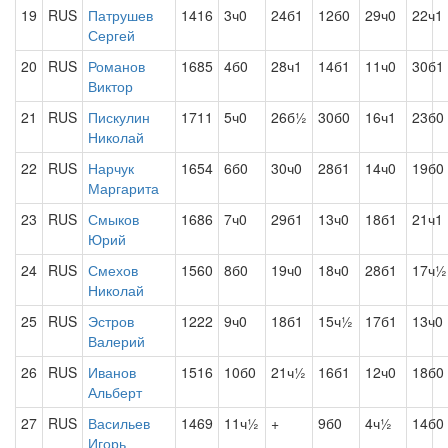
19
RUS
Патрушев
1416
3ч0
24б1
12б0
29ч0
22ч1
Сергей
20
RUS
Романов
1685
4б0
28ч1
14б1
11ч0
30б1
Виктор
21
RUS
Пискулин
1711
5ч0
26б½
30б0
16ч1
23б0
Николай
22
RUS
Нарчук
1654
6б0
30ч0
28б1
14ч0
19б0
Маргарита
23
RUS
Смыков
1686
7ч0
29б1
13ч0
18б1
21ч1
Юрий
24
RUS
Смехов
1560
8б0
19ч0
18ч0
28б1
17ч½
Николай
25
RUS
Эстров
1222
9ч0
18б1
15ч½
17б1
13ч0
Валерий
26
RUS
Иванов
1516
10б0
21ч½
16б1
12ч0
18б0
Альберт
27
RUS
Васильев
1469
11ч½
+
9б0
4ч½
14б0
Игорь