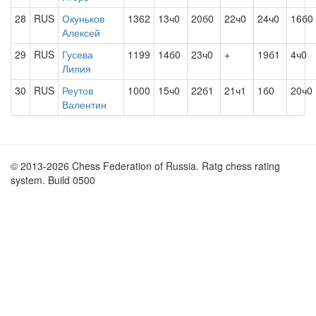
28
RUS
Окуньков
1362
13ч0
20б0
22ч0
24ч0
16б0
Алексей
29
RUS
Гусева
1199
14б0
23ч0
+
19б1
4ч0
Лилия
30
RUS
Реутов
1000
15ч0
22б1
21ч1
1б0
20ч0
Валентин
© 2013-2026 Chess Federation of Russia. Ratg chess rating
system. Build 0500