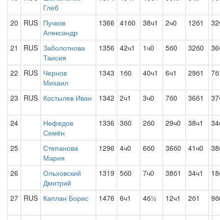
Глеб
20
RUS
Пучков
1366
41б0
38ч1
2ч0
12б1
32
Александр
21
RUS
Заболотнова
1356
42ч1
1ч0
5б0
32б0
36
Таисия
22
RUS
Чернов
1343
1б0
40ч1
6ч1
29б1
7
Михаил
23
RUS
Костылев Иван
1342
2ч1
3ч0
7б0
36б1
37
24
Нефедов
1336
3б0
2б0
29ч0
38ч1
34
Семён
25
Степанова
1296
4ч0
6б0
36б0
41ч0
38
Мария
26
Ольховский
1319
5б0
7ч0
38б1
34ч1
18
Дмитрий
27
RUS
Каплан Борис
1476
6ч1
4б½
12ч1
2б1
9б