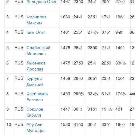
2
RUS
Холоднов Олег
1497
23б0
24ч1
20б1
27ч0
31
3
RUS
Филиппов
1660
24ч1
23б1
17ч1
19б1
28
Максим
4
RUS
Ким Олег
1481
25б1
27ч½
37б1
9ч0
8б
5
RUS
Слабинский
1478
26ч1
28б0
21ч1
14б1
13
Мстислав
6
RUS
Лысенков
1475
27б0
25ч1
22б0
33ч½
12
Ярослав
7
RUS
Кургуев
1458
28ч0
26б1
23ч1
15б1
22
Дмитрий
8
RUS
Хлебников
1453
29б½
33ч½
31ч1
17б½
4ч
Вассиан
9
RUS
Соколов
1447
30ч1
31б1
19ч½
4б1
27
Кирилл
10
RUS
Абу Али
1520
31б0
30ч1
33б1
16ч0
19
Мустафа