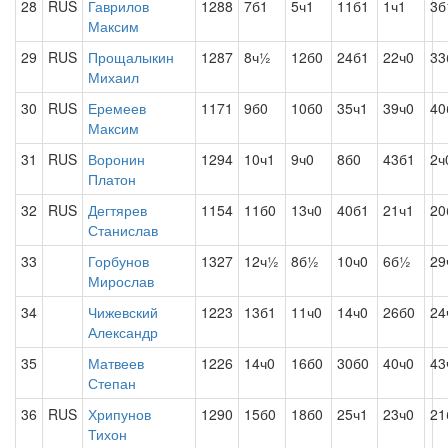
28
RUS
Гаврилов
1288
7б1
5ч1
11б1
1ч1
3б
Максим
29
RUS
Прощалыкин
1287
8ч½
12б0
24б1
22ч0
33
Михаил
30
RUS
Еремеев
1171
9б0
10б0
35ч1
39ч0
40
Максим
31
RUS
Воронин
1294
10ч1
9ч0
8б0
43б1
2ч
Платон
32
RUS
Дегтярев
1154
11б0
13ч0
40б1
21ч1
20
Станислав
33
Горбунов
1327
12ч½
8б½
10ч0
6б½
29
Мирослав
34
Чижевский
1223
13б1
11ч0
14ч0
26б0
24
Александр
35
Матвеев
1226
14ч0
16б0
30б0
40ч0
43
Степан
36
RUS
Хрипунов
1290
15б0
18б0
25ч1
23ч0
21
Тихон