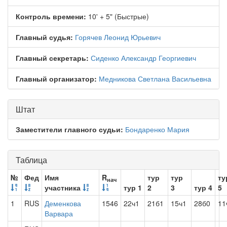
Контроль времени:
10' + 5" (Быстрые)
Главный судья:
Горячев Леонид Юрьевич
Главный секретарь:
Сиденко Александр Георгиевич
Главный организатор:
Медникова Светлана Васильевна
Штат
Заместители главного судьи:
Бондаренко Мария
Таблица
№
Фед
Имя
R
тур
тур
ту
нач
участника
тур 1
2
3
тур 4
5
1
RUS
Деменкова
1546
22ч1
21б1
15ч1
28б0
11
Варвара