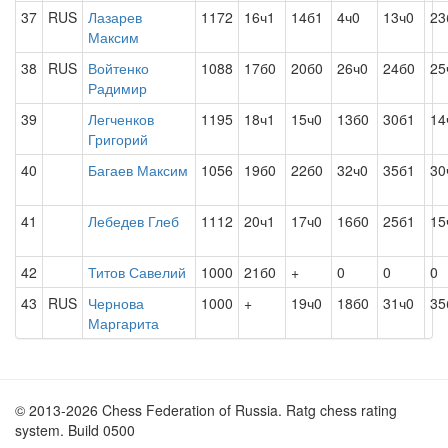
37
RUS
Лазарев
1172
16ч1
14б1
4ч0
13ч0
23
Максим
38
RUS
Войтенко
1088
17б0
20б0
26ч0
24б0
25
Радимир
39
Легченков
1195
18ч1
15ч0
13б0
30б1
14
Григорий
40
Багаев Максим
1056
19б0
22б0
32ч0
35б1
30
41
Лебедев Глеб
1112
20ч1
17ч0
16б0
25б1
15
42
Титов Савелий
1000
21б0
+
0
0
0
43
RUS
Чернова
1000
+
19ч0
18б0
31ч0
35
Маргарита
© 2013-2026 Chess Federation of Russia. Ratg chess rating
system. Build 0500