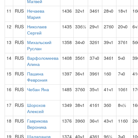
Матвей
11
RUS
Нечаева
1436
32ч1
34б1
28ч0
18ч1
1б
Мария
12
RUS
Николаев
1435
33б½
29ч1
27б0
20ч0
6ч
Сергей
13
RUS
Михальский
1358
34ч0
32б1
39ч1
37б1
5б
Руслан
14
RUS
Варфоломеева
1408
35б1
37ч0
34б1
5ч0
39
Алина
15
RUS
Пашина
1397
36ч1
39б1
1б0
7ч0
41
Феврония
16
RUS
Чебан Яна
1485
37б0
35ч1
41ч1
10б1
17
17
RUS
Шорохов
1349
38ч1
41б1
3б0
8ч½
16
Алексей
18
RUS
Гаврикова
1376
39б0
36ч1
43ч1
11б0
26
Вероника
19
RUS
Шалапанов
1374
40ч1
43б1
9б½
3ч0
10