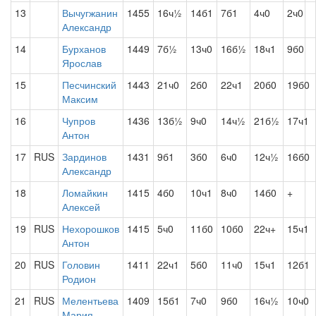
13
Вычугжанин
1455
16ч½
14б1
7б1
4ч0
2ч0
Александр
14
Бурханов
1449
7б½
13ч0
16б½
18ч1
9б0
Ярослав
15
Песчинский
1443
21ч0
2б0
22ч1
20б0
19б0
Максим
16
Чупров
1436
13б½
9ч0
14ч½
21б½
17ч1
Антон
17
RUS
Зардинов
1431
9б1
3б0
6ч0
12ч½
16б0
Александр
18
Ломайкин
1415
4б0
10ч1
8ч0
14б0
+
Алексей
19
RUS
Нехорошков
1415
5ч0
11б0
10б0
22ч+
15ч1
Антон
20
RUS
Головин
1411
22ч1
5б0
11ч0
15ч1
12б1
Родион
21
RUS
Мелентьева
1409
15б1
7ч0
9б0
16ч½
10ч0
Мария