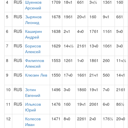
4
RUS
Шуенков
1709
18ч1
6б1
3ч½
13б1
1б0
Арсений
5
RUS
Зырянов
1678
19б1
20ч1
1б0
9ч1
6б1
Леонид
6
RUS
Каширин
1638
2ч1
4ч0
17б1
11б1
5ч0
Андрей
7
RUS
Борисов
1629
14ч½
21б1
13ч0
10б1
3ч0
Алексей
8
RUS
Филиппов
1553
12б1
1ч0
18б1
2б0
11ч½
Алексей
9
RUS
Клюзин Лев
1550
17ч0
16б1
21ч1
5б0
14ч1
10
RUS
Зотин
1496
3ч0
18б0
19ч1
7ч0
21б1
Евгений
11
RUS
Ильясов
1476
1б0
19ч1
20б1
6ч0
8б½
Юрий
12
Колесов
1471
8ч0
22б1
2ч0
17б½
20ч0
Иван