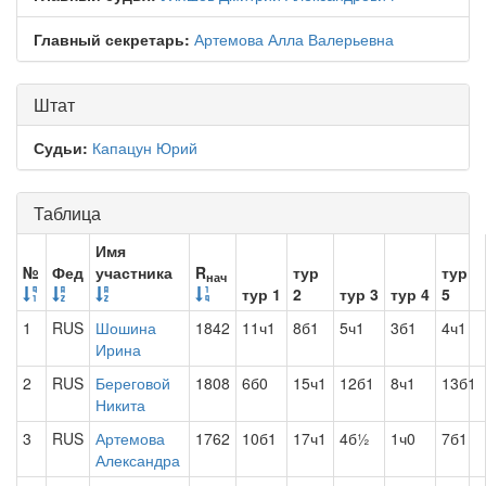
Главный секретарь:
Артемова Алла Валерьевна
Штат
Судьи:
Капацун Юрий
Таблица
Имя
№
Фед
участника
R
тур
тур
нач
тур 1
2
тур 3
тур 4
5
1
RUS
Шошина
1842
11ч1
8б1
5ч1
3б1
4ч1
Ирина
2
RUS
Береговой
1808
6б0
15ч1
12б1
8ч1
13б1
Никита
3
RUS
Артемова
1762
10б1
17ч1
4б½
1ч0
7б1
Александра