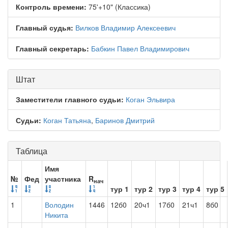
Контроль времени:
75'+10" (Классика)
Главный судья:
Вилков Владимир Алексеевич
Главный секретарь:
Бабкин Павел Владимирович
Штат
Заместители главного судьи:
Коган Эльвира
Судьи:
Коган Татьяна
,
Баринов Дмитрий
Таблица
Имя
№
Фед
участника
R
нач
тур 1
тур 2
тур 3
тур 4
тур 5
1
Володин
1446
12б0
20ч1
17б0
21ч1
8б0
Никита