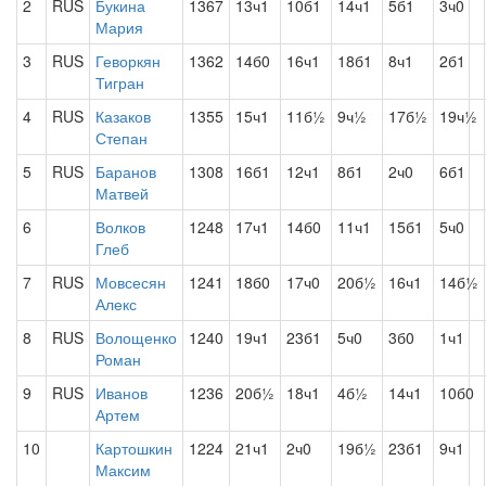
2
RUS
Букина
1367
13ч1
10б1
14ч1
5б1
3ч0
Мария
3
RUS
Геворкян
1362
14б0
16ч1
18б1
8ч1
2б1
Тигран
4
RUS
Казаков
1355
15ч1
11б½
9ч½
17б½
19ч½
Степан
5
RUS
Баранов
1308
16б1
12ч1
8б1
2ч0
6б1
Матвей
6
Волков
1248
17ч1
14б0
11ч1
15б1
5ч0
Глеб
7
RUS
Мовсесян
1241
18б0
17ч0
20б½
16ч1
14б½
Алекс
8
RUS
Волощенко
1240
19ч1
23б1
5ч0
3б0
1ч1
Роман
9
RUS
Иванов
1236
20б½
18ч1
4б½
14ч1
10б0
Артем
10
Картошкин
1224
21ч1
2ч0
19б½
23б1
9ч1
Максим