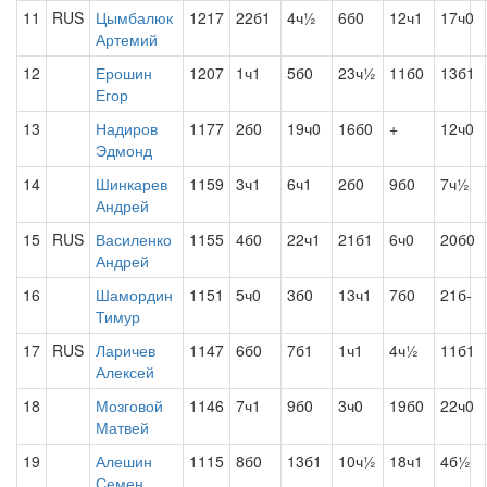
11
RUS
Цымбалюк
1217
22б1
4ч½
6б0
12ч1
17ч0
Артемий
12
Ерошин
1207
1ч1
5б0
23ч½
11б0
13б1
Егор
13
Надиров
1177
2б0
19ч0
16б0
+
12ч0
Эдмонд
14
Шинкарев
1159
3ч1
6ч1
2б0
9б0
7ч½
Андрей
15
RUS
Василенко
1155
4б0
22ч1
21б1
6ч0
20б0
Андрей
16
Шамордин
1151
5ч0
3б0
13ч1
7б0
21б-
Тимур
17
RUS
Ларичев
1147
6б0
7б1
1ч1
4ч½
11б1
Алексей
18
Мозговой
1146
7ч1
9б0
3ч0
19б0
22ч0
Матвей
19
Алешин
1115
8б0
13б1
10ч½
18ч1
4б½
Семен