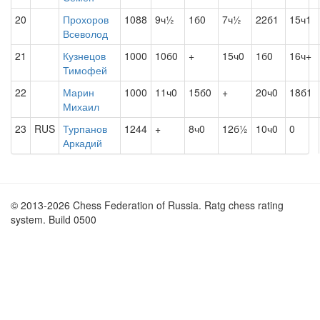
20
Прохоров
1088
9ч½
1б0
7ч½
22б1
15ч1
Всеволод
21
Кузнецов
1000
10б0
+
15ч0
1б0
16ч+
Тимофей
22
Марин
1000
11ч0
15б0
+
20ч0
18б1
Михаил
23
RUS
Турпанов
1244
+
8ч0
12б½
10ч0
0
Аркадий
© 2013-2026 Chess Federation of Russia. Ratg chess rating
system. Build 0500