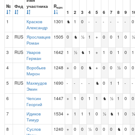
Имя
№
Фед
участника
R
нач
1
2
3
4
5
6
7
8
9
1
1
Красков
1301
♞
1
0
-
-
-
-
-
-
0
Александр
2
RUS
Ярославцев
1505
0
♞
½
1
+
0
0
1
0
Роман
3
RUS
Уваров
1642
1
½
♞
1
+
1
0
1
0
1
Герман
4
Воробьев
1248
+
0
0
♞
+
0
0
½
0
0
Мирон
5
RUS
Махмудов
1690
-
-
-
-
♞
0
1
1
-
-
Эмин
6
Чепсин
1447
+
1
0
1
1
♞
½
1
0
0
Георгий
7
Идиков
1534
+
1
1
1
0
½
♞
1
0
Тимур
8
Суслов
1240
+
0
0
½
0
0
0
♞
0
0