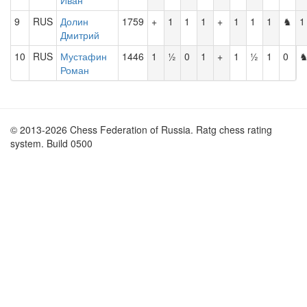
Иван
9
RUS
Долин
1759
+
1
1
1
+
1
1
1
♞
1
Дмитрий
10
RUS
Мустафин
1446
1
½
0
1
+
1
½
1
0
Роман
© 2013-2026 Chess Federation of Russia. Ratg chess rating
system. Build 0500