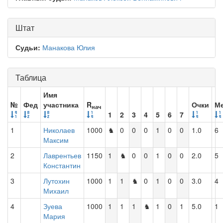
Штат
Судьи:
Манакова Юлия
Таблица
Имя
№
Фед
участника
R
Очки
М
нач
1
2
3
4
5
6
7
1
Николаев
1000
♞
0
0
0
1
0
0
1.0
6
Максим
2
Лаврентьев
1150
1
♞
0
0
1
0
0
2.0
5
Константин
3
Лутохин
1000
1
1
♞
0
1
0
0
3.0
4
Михаил
4
Зуева
1000
1
1
1
♞
1
0
1
5.0
1
Мария