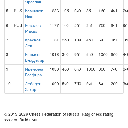
Ярослав
5
RUS
Ковшиков
1236
10б1
6ч0
8б1
1б0
4ч1
2ч
Иван
6
RUS
Ковалев
1177
1ч0
5б1
3ч1
7б0
8ч1
9б
Макар
7
Краснов
1161
2б0
10ч1
4б0
6ч1
9б1
1б
Лев
8
Копылов
1016
3ч0
9б1
5ч0
10б0
6б0
4ч
Владимир
9
Ирейкина
1030
4б0
8ч0
10б0
3б0
7ч0
6ч
Глафира
10
Лебедев
1000
5ч0
7б0
9ч1
8ч1
2б0
3ч
Захар
© 2013-2026 Chess Federation of Russia. Ratg chess rating
system. Build 0500