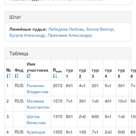
Штат
Линейные судьи:
Лебедева Любовь
,
Белов Виктор
,
Бугров Александр
,
Приезжев Александер
Таблица
Имя
№
Фед
участника
R
тур
тур
тур
тур
тур
ту
нач
1
2
3
4
5
6
1
RUS
Рычихин
2072
6б1
4ч1
2б1
5ч1
3б1
7ч
Владислав
2
RUS
Матвеев
1570
7ч1
3б1
1ч0
4б1
10ч1
5б
Константин
3
Шитов
1370
8б1
2ч0
6б0
9ч1
1ч0
10
Вячеслав
4
RUS
Кузнецов
1355
9ч1
1б0
7ч1
2ч0
5б0
8б