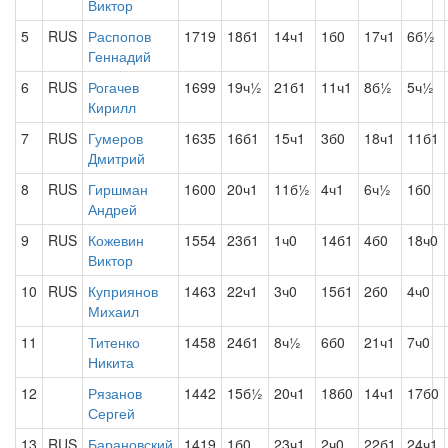
Виктор
5
RUS
Распопов
1719
18б1
14ч1
1б0
17ч1
6б½
Геннадий
6
RUS
Рогачев
1699
19ч½
21б1
11ч1
8б½
5ч½
Кирилл
7
RUS
Гумеров
1635
16б1
15ч1
3б0
18ч1
11б1
Дмитрий
8
RUS
Гиршман
1600
20ч1
11б½
4ч1
6ч½
1б0
Андрей
9
RUS
Кожевин
1554
23б1
1ч0
14б1
4б0
18ч0
Виктор
10
RUS
Куприянов
1463
22ч1
3ч0
15б1
2б0
4ч0
Михаил
11
Титенко
1458
24б1
8ч½
6б0
21ч1
7ч0
Никита
12
Рязанов
1442
15б½
20ч1
18б0
14ч1
17б0
Сергей
13
RUS
Барановский
1419
1б0
23ч1
2ч0
22б1
24ч1