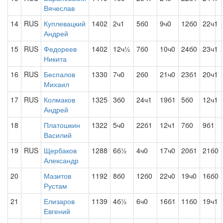
Вячеслав
14
RUS
Куплевацкий
1402
2ч1
5б0
9ч0
12б0
22ч1
Андрей
15
RUS
Федореев
1402
12ч½
7б0
10ч0
24б0
23ч1
Никита
16
RUS
Беспалов
1330
7ч0
2б0
21ч0
23б1
20ч1
Михаил
17
RUS
Колмаков
1325
3б0
24ч1
19б1
5б0
12ч1
Андрей
18
Платошкин
1322
5ч0
22б1
12ч1
7б0
9б1
Василий
19
RUS
Щербаков
1288
6б½
4ч0
17ч0
20б1
21б0
Александр
20
Мазитов
1192
8б0
12б0
22ч0
19ч0
16б0
Рустам
21
Елизаров
1139
4б½
6ч0
16б1
11б0
19ч1
Евгений