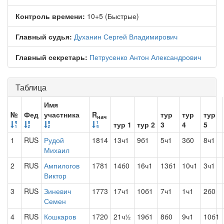
Контроль времени:
10+5 (Быстрые)
Главный судья:
Духанин Сергей Владимирович
Главный секретарь:
Петрусенко Антон Александрович
Таблица
Имя
№
Фед
участника
R
тур
тур
тур
нач
тур 1
тур 2
3
4
5
1
RUS
Рудой
1814
13ч1
9б1
5ч1
3б0
8ч1
Михаил
2
RUS
Ампилогов
1781
14б0
16ч1
13б1
10ч1
3ч1
Виктор
3
RUS
Зиневич
1773
17ч1
10б1
7ч1
1ч1
2б0
Семен
4
RUS
Кошкаров
1720
21ч½
19б1
8б0
9ч1
10б1