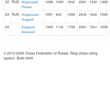
22
RUS
Марецкий
1096
10б0
18ч0
20б1
13ч0
14б0
Роман
23
RUS
Андрюшин
1091
9ч0
13б0
24ч0
16ч0
15б0
Андрей
24
Бадерко
1000
11ч0
17б0
23б1
15ч1
13б0
Алексей
© 2013-2026 Chess Federation of Russia. Ratg chess rating
system. Build 0500