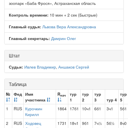
зоопарк «Баба Фрося», Астраханская область
Контроль времени:
10 мин + 2 сек (Быстрые)
Главный судья:
Львова Вера Александровна
Главный секретарь:
Дамрин Олег
Штат
Судьи:
Ивлев Владимир
,
Аншаков Сергей
Таблица
№
Фед
Имя
R
тур
тур
тур
тур
нач
участника
1
2
3
тур 4
5
1
RUS
Курочкин
1864
17б1
10ч1
6б1
3ч1
5б1
Кирилл
2
RUS
Ходовец
1731
18ч1
9б1
7ч½
5б½
8ч0