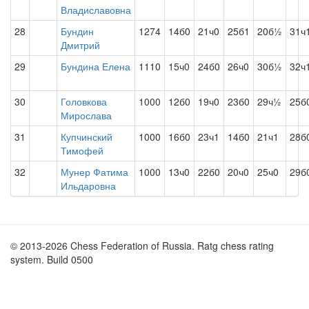
Владиславовна
28
Бундин
1274
14б0
21ч0
25б1
20б½
31ч
Дмитрий
29
Бундина Елена
1110
15ч0
24б0
26ч0
30б½
32ч
30
Головкова
1000
12б0
19ч0
23б0
29ч½
25б
Мирослава
31
Купчинский
1000
16б0
23ч1
14б0
21ч1
28б
Тимофей
32
Мунер Фатима
1000
13ч0
22б0
20ч0
25ч0
29б
Ильдаровна
© 2013-2026 Chess Federation of Russia. Ratg chess rating
system. Build 0500