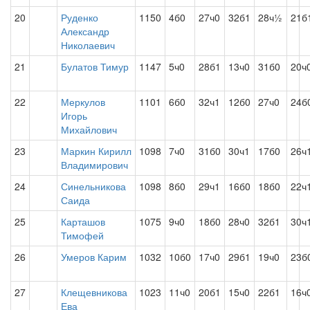
20
Руденко
1150
4б0
27ч0
32б1
28ч½
21б
Александр
Николаевич
21
Булатов Тимур
1147
5ч0
28б1
13ч0
31б0
20ч
22
Меркулов
1101
6б0
32ч1
12б0
27ч0
24б
Игорь
Михайлович
23
Маркин Кирилл
1098
7ч0
31б0
30ч1
17б0
26ч
Владимирович
24
Синельникова
1098
8б0
29ч1
16б0
18б0
22ч
Саида
25
Карташов
1075
9ч0
18б0
28ч0
32б1
30ч
Тимофей
26
Умеров Карим
1032
10б0
17ч0
29б1
19ч0
23б
27
Клещевникова
1023
11ч0
20б1
15ч0
22б1
16ч
Ева