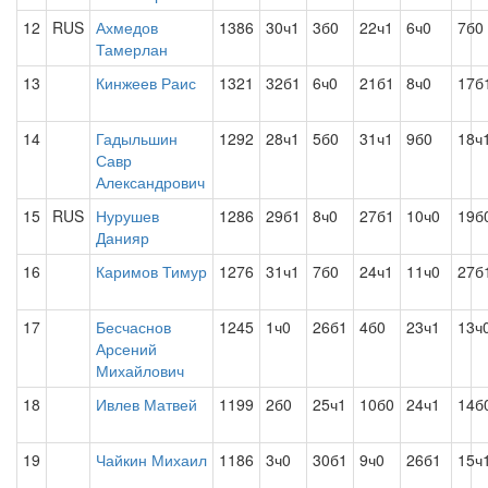
12
RUS
Ахмедов
1386
30ч1
3б0
22ч1
6ч0
7б0
Тамерлан
13
Кинжеев Раис
1321
32б1
6ч0
21б1
8ч0
17б
14
Гадыльшин
1292
28ч1
5б0
31ч1
9б0
18ч
Савр
Александрович
15
RUS
Нурушев
1286
29б1
8ч0
27б1
10ч0
19б
Данияр
16
Каримов Тимур
1276
31ч1
7б0
24ч1
11ч0
27б
17
Бесчаснов
1245
1ч0
26б1
4б0
23ч1
13ч
Арсений
Михайлович
18
Ивлев Матвей
1199
2б0
25ч1
10б0
24ч1
14б
19
Чайкин Михаил
1186
3ч0
30б1
9ч0
26б1
15ч