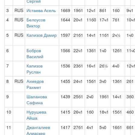
Сергей
3
RUS
Истаева Асель
1669
19б1
12ч1
8б1
1б0
9ч1
4
RUS
Белоусов
1644
20ч1
11б0
17ч1
7б1
10ч
Виктор
5
RUS
Капизов Дамир
1597
21б1
14ч1
11б1
2ч½
1ч0
6
Бобров
1566
22ч1
13б1
1ч0
12б1
11ч
Василий
7
Капизов
1536
23б1
16ч1
2б½
4ч0
12ч
Руслан
8
RUS
Ахмедов
1455
24ч1
15б1
3ч0
13б1
2б1
Рахмет
9
Шапанова
1439
25б1
2ч0
19б1
14ч1
3б0
Сафина
10
Нурушева
1415
26ч1
1б0
18ч1
15б1
4б0
Айша
11
Джангалиев
1417
27б1
4ч1
5ч0
16б1
6б1
Алиаскер